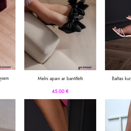
iņiem
Melni apavi ar bantītēm
Baltas ku
45.00 €