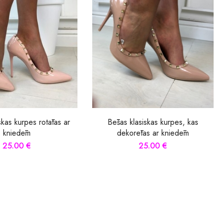
skas kurpes rotātas ar
Bēšas klasiskas kurpes, kas
kniedēm
dekorētas ar kniedēm
25.00 €
25.00 €