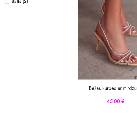
Balts (2)
Bēšas kurpes ar mirdz
45.00 €