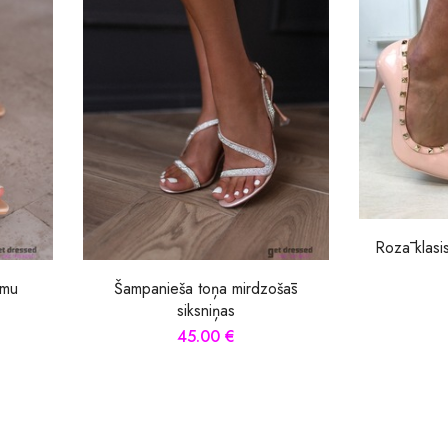
Rozā klasi
umu
Šampanieša toņa mirdzošās
siksniņas
45.00 €