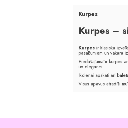
Kurpes
Kurpes – si
Kurpes
ir klasiska izvēl
pasākumiem un vakara i
Piedāvājumā ir kurpes a
un eleganci.
Ikdienai apskati arī
balet
Visus apavus atradīsi m