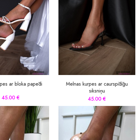
rpes ar bloka papēdi
Melnas kurpes ar caurspīdīgu
siksniņu
45.00 €
45.00 €