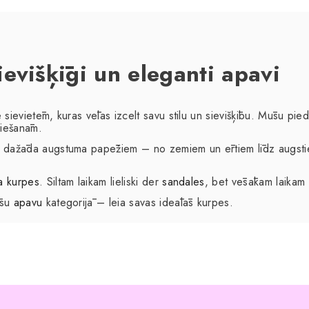
evišķīgi un eleganti apavi
e sievietēm, kuras vēlas izcelt savu stilu un sievišķību. Mūsu pi
ziešanām.
r dažāda augstuma papēžiem – no zemiem un ērtiem līdz augstiem
a kurpes
. Siltam laikam lieliski der
sandales
, bet vēsākam laika
ūsu
apavu
kategorijā – leia savas ideālās kurpes.