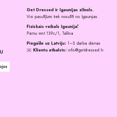
Get Dressed ir Igaunijas zīmols.
Visi pasūtījumi tiek nosūtīti no Igaunijas.
Fiziskais veikals Igaunijā:
Pärnu mnt 139c/1, Tallina
Piegāde uz Latviju:
1–3 darba dienas
✉️
Klientu atbalsts:
info@getdressed.lv
NU