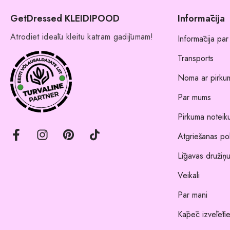
GetDressed KLEIDIPOOD
Informācija
Atrodiet ideālu kleitu katram gadījumam!
Informācija par
Transports
Noma ar pirkum
Par mums
Pirkuma noteik
Atgriešanas pol
Līgavas družiņu
Veikali
Par mani
Kāpēc izvēlēti