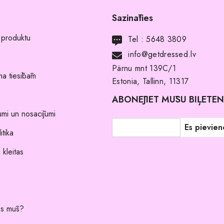
Sazināties
 produktu
Tel :
5648 3809
info@getdressed.lv
Pärnu mnt 139C/1
a tiesībām
Estonia, Tallinn, 11317
ABONĒJIET MŪSU BIĻETE
umi un nosacījumi
itika
 kleitas
es mūs?