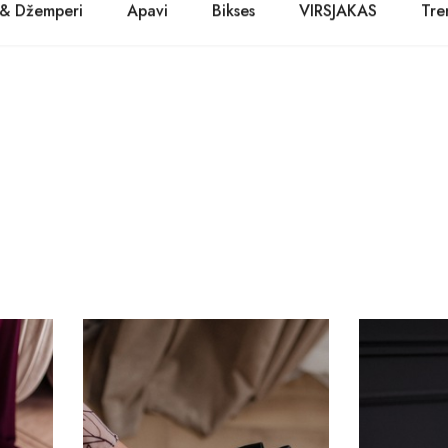
 & Džemperi
Apavi
Bikses
VIRSJAKAS
Tre
PASŪTĪT TŪLĪT! Prece tiks piegādāta 1-3 dienu laikā.
Kurpes
Džinsi
Jakas
Zābaki
Žaketes
Balerīnas
Sandales