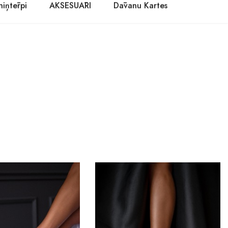
niņtērpi
AKSESUĀRI
Dāvanu Kartes