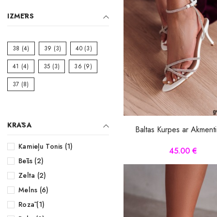
Midi kleitas
IZMĒRS
Vakarkleitas
38
(4)
39
(3)
40
(3)
Maxi kleitas
41
(4)
35
(3)
36
(9)
Skater kleitas
37
(8)
Mini kleitas
Adīt kleitas
KRĀSA
Baltas Kurpes ar Akment
Kamieļu Tonis (1)
45.00 €
Bēšs (2)
Zelta (2)
Melns (6)
Rozā (1)