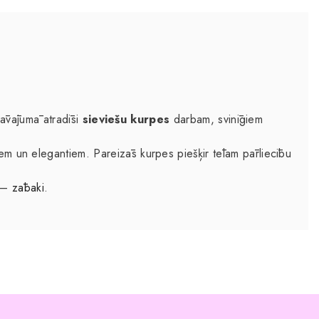
edāvājumā atradīsi
sieviešu kurpes
darbam, svinīgiem
 un elegantiem. Pareizās kurpes piešķir tēlam pārliecību
m –
zābaki
.