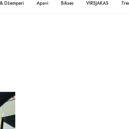
 & Džemperi
Apavi
Bikses
VIRSJAKAS
Tre
PASŪTĪT TŪLĪT! Prece tiks piegādāta 1-3 dienu laikā.
Kurpes
Džinsi
Jakas
Zābaki
Žaketes
Balerīnas
Sandales