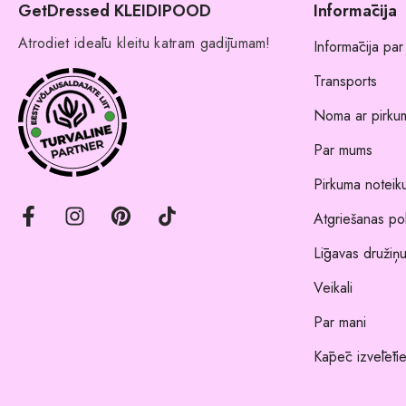
GetDressed KLEIDIPOOD
Informācija
Atrodiet ideālu kleitu katram gadījumam!
Informācija par
Transports
Noma ar pirkum
Par mums
Pirkuma noteik
Atgriešanas pol
Līgavas družiņu
Veikali
Par mani
Kāpēc izvēlēti