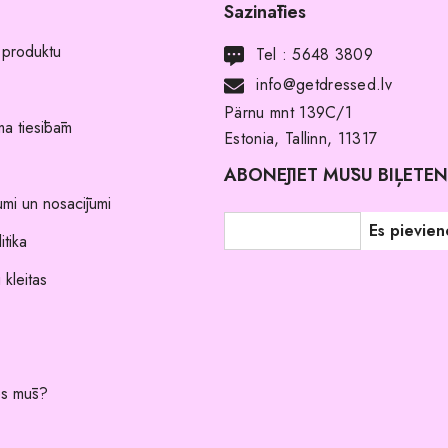
Sazināties
 produktu
Tel :
5648 3809
info@getdressed.lv
Pärnu mnt 139C/1
a tiesībām
Estonia, Tallinn, 11317
ABONĒJIET MŪSU BIĻETE
umi un nosacījumi
itika
 kleitas
es mūs?