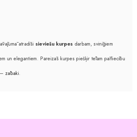
edāvājumā atradīsi
sieviešu kurpes
darbam, svinīgiem
 un elegantiem. Pareizās kurpes piešķir tēlam pārliecību
m –
zābaki
.