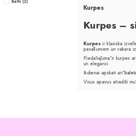
Balts (2)
Kurpes
Kurpes – si
Kurpes
ir klasiska izvēl
pasākumiem un vakara i
Piedāvājumā ir kurpes a
un eleganci.
Ikdienai apskati arī
balet
Visus apavus atradīsi m