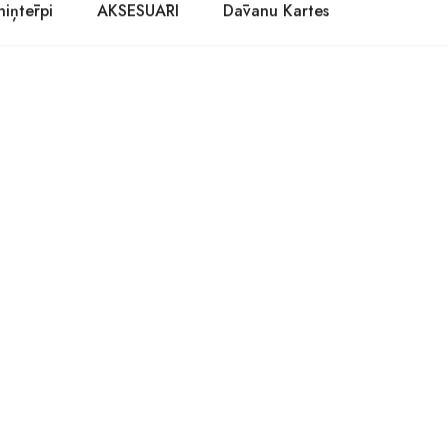
niņtērpi
AKSESUĀRI
Dāvanu Kartes