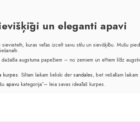
evišķīgi un eleganti apavi
e sievietēm, kuras vēlas izcelt savu stilu un sievišķību. Mūsu pi
ziešanām.
r dažāda augstuma papēžiem – no zemiem un ērtiem līdz augstiem
a kurpes
. Siltam laikam lieliski der
sandales
, bet vēsākam laika
ūsu
apavu
kategorijā – leia savas ideālās kurpes.