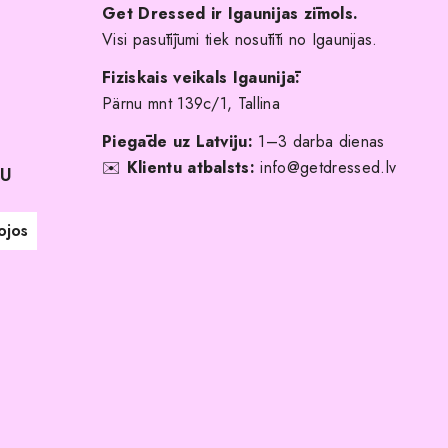
Get Dressed ir Igaunijas zīmols.
Visi pasūtījumi tiek nosūtīti no Igaunijas.
Fiziskais veikals Igaunijā:
Pärnu mnt 139c/1, Tallina
Piegāde uz Latviju:
1–3 darba dienas
✉️
Klientu atbalsts:
info@getdressed.lv
NU