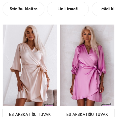
Svinību kleitas
Lieli izmēri
Midi kle
ES APSKATĪŠU TUVĀK
ES APSKATĪŠU TUVĀK