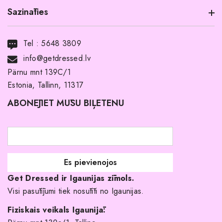
Sazināties
Informācija par produktu
Transports
Tel :
5648 3809
Noma ar pirkuma tiesībām
info@getdressed.lv
Par mums
Pärnu mnt 139C/1
Estonia, Tallinn, 11317
Pirkuma noteikumi un nosacījumi
ABONĒJIET MŪSU BIĻETENU
Atgriešanas politika
Līgavas družiņu kleitas
Veikali
Par mani
Get Dressed ir Igaunijas zīmols.
Kāpēc izvēlēties mūs?
Visi pasūtījumi tiek nosūtīti no Igaunijas.
Fiziskais veikals Igaunijā: