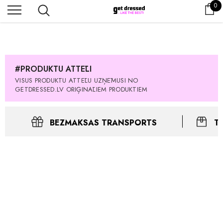
0 
0
Os
PASŪTĪT TŪLĪT! Prece tiks piegādāta 1-3 dienu laikā.
#PRODUKTU ATTĒLI
VISUS PRODUKTU ATTĒLU UZŅĒMUSI NO
GETDRESSED.LV ORIĢINĀLIEM PRODUKTIEM
BEZMAKSAS TRANSPORTS
T