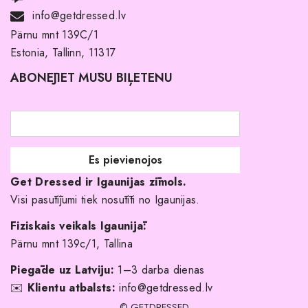
Noma ar pirkuma tiesībām
info@getdressed.lv
Par mums
Pärnu mnt 139C/1
Estonia, Tallinn, 11317
Pirkuma noteikumi un nosacījumi
ABONĒJIET MŪSU BIĻETENU
Atgriešanas politika
Līgavas družiņu kleitas
Veikali
Par mani
Get Dressed ir Igaunijas zīmols.
Kāpēc izvēlēties mūs?
Visi pasūtījumi tiek nosūtīti no Igaunijas.
Fiziskais veikals Igaunijā:
Pärnu mnt 139c/1, Tallina
Piegāde uz Latviju:
1–3 darba dienas
✉️
Klientu atbalsts:
info@getdressed.lv
© GETDRESSED