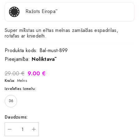
Ražots Eiropā
Super mīkstas un ērtas melnas zamšādas espadrilas,
rotātas ar kniedēm.
Produkta kods:
Bal-must-899
Pieejamība:
Noliktavā
29.00 €
9.00 €
Krāsa:
Melns
Izvēlēties Izmēru:
36
Daudzums: