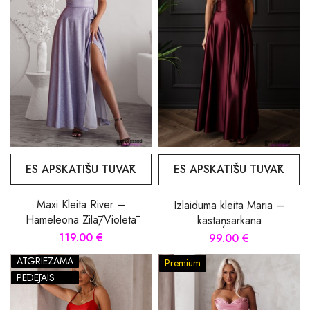
ES APSKATĪŠU TUVĀK
ES APSKATĪŠU TUVĀK
Maxi Kleita River –
Izlaiduma kleita Maria –
Hameleona Zilā/Violetā
kastaņsarkana
119.00 €
99.00 €
ATGRIEZAMA
Premium
PĒDĒJAIS