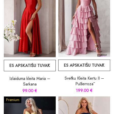
ES APSKATĪŠU TUVĀK
ES APSKATĪŠU TUVĀK
Svētku Kleita Kertu II –
Izlaiduma kleita Maria –
Pūderrozā
Sarkana
199.00 €
99.00 €
Premium