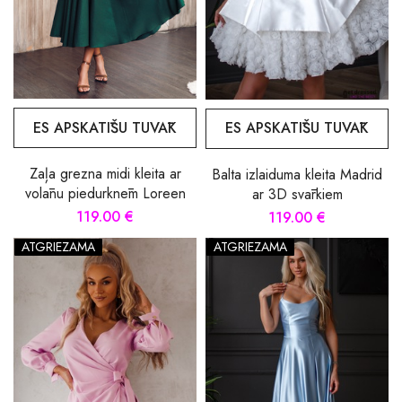
ES APSKATĪŠU TUVĀK
ES APSKATĪŠU TUVĀK
Zaļa grezna midi kleita ar
Balta izlaiduma kleita Madrid
volānu piedurknēm Loreen
ar 3D svārkiem
119.00 €
119.00 €
ATGRIEZAMA
ATGRIEZAMA