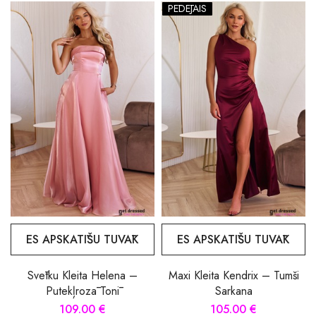
PĒDĒJAIS
ES APSKATĪŠU TUVĀK
ES APSKATĪŠU TUVĀK
Svētku Kleita Helena –
Maxi Kleita Kendrix – Tumši
Putekļrozā Tonī
Sarkana
109.00 €
105.00 €