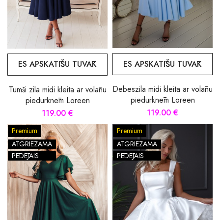
ES APSKATĪŠU TUVĀK
ES APSKATĪŠU TUVĀK
Debeszila midi kleita ar volānu
Tumši zila midi kleita ar volānu
piedurknēm Loreen
piedurknēm Loreen
119.00 €
119.00 €
Premium
Premium
ATGRIEZAMA
ATGRIEZAMA
PĒDĒJAIS
PĒDĒJAIS