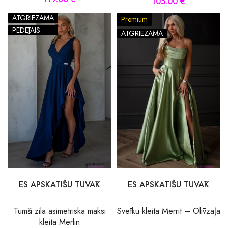
105.00 €
ATGRIEZAMA
Premium
PĒDĒJAIS
ATGRIEZAMA
ES APSKATĪŠU TUVĀK
ES APSKATĪŠU TUVĀK
Tumši zila asimetriska maksi
Svētku kleita Merrit – Olīvzaļa
kleita Merlin