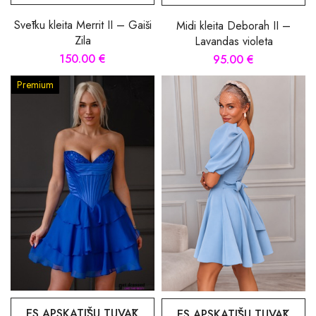
Svētku kleita Merrit II – Gaiši
Midi kleita Deborah II –
Zila
Lavandas violeta
150.00 €
95.00 €
Premium
ES APSKATĪŠU TUVĀK
ES APSKATĪŠU TUVĀK