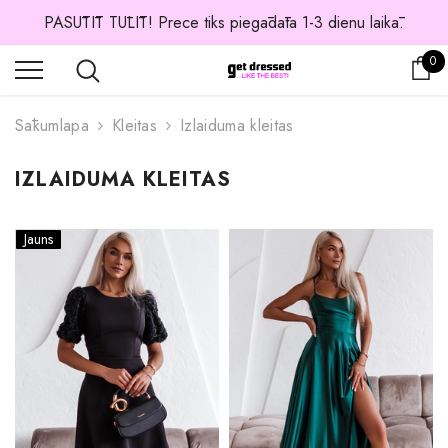
PASŪTĪT TŪLĪT! Prece tiks piegādāta 1-3 dienu laikā.
0 
0
Os
Sākumlapa
Kleitas
Izlaiduma kleitas
IZLAIDUMA KLEITAS
Jauns