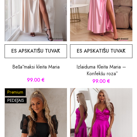
ES APSKATĪŠU TUVĀK
ES APSKATĪŠU TUVĀK
Bēšā maksi kleita Maria
Izlaiduma Kleita Maria –
Konfekšu rozā
99.00 €
99.00 €
Premium
PĒDĒJAIS