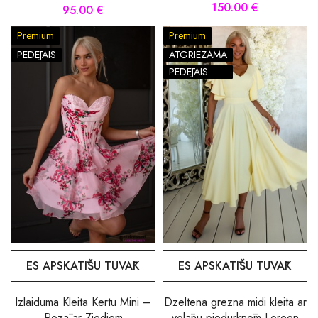
150.00 €
95.00 €
Premium
Premium
PĒDĒJAIS
ATGRIEZAMA
PĒDĒJAIS
ES APSKATĪŠU TUVĀK
ES APSKATĪŠU TUVĀK
Izlaiduma Kleita Kertu Mini –
Dzeltena grezna midi kleita ar
Rozā ar Ziediem
volānu piedurknēm Loreen