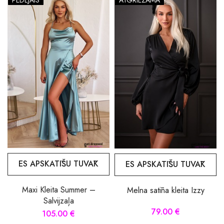
PĒDĒJAIS
ATGRIEZAMA
ES APSKATĪŠU TUVĀK
ES APSKATĪŠU TUVĀK
Maxi Kleita Summer –
Melna satīna kleita Izzy
Salvijzaļa
79.00 €
105.00 €