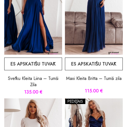
ES APSKATĪŠU TUVĀK
ES APSKATĪŠU TUVĀK
Svētku Kleita Liina – Tumši
Maxi Kleita Britta – Tumši zila
Zila
115.00 €
135.00 €
PĒDĒJAIS