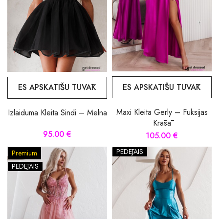
ES APSKATĪŠU TUVĀK
ES APSKATĪŠU TUVĀK
Maxi Kleita Gerly – Fuksijas
Izlaiduma Kleita Sindi – Melna
Krāsā
95.00 €
105.00 €
PĒDĒJAIS
Premium
PĒDĒJAIS