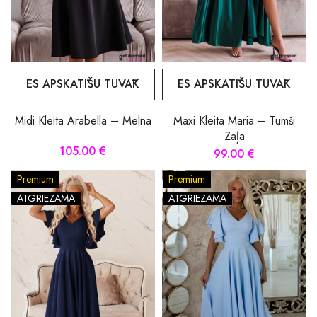
ES APSKATĪŠU TUVĀK
ES APSKATĪŠU TUVĀK
Midi Kleita Arabella – Melna
Maxi Kleita Maria – Tumši
Zaļa
105.00 €
99.00 €
Premium
Premium
ATGRIEZAMA
ATGRIEZAMA