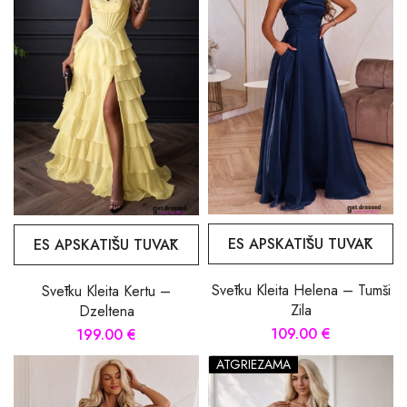
ES APSKATĪŠU TUVĀK
ES APSKATĪŠU TUVĀK
Svētku Kleita Helena – Tumši
Svētku Kleita Kertu –
Zila
Dzeltena
109.00 €
199.00 €
ATGRIEZAMA