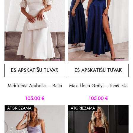
ES APSKATĪŠU TUVĀK
ES APSKATĪŠU TUVĀK
Midi kleita Arabella – Balta
Maxi kleita Gerly – Tumši zila
105.00 €
105.00 €
ATGRIEZAMA
ATGRIEZAMA