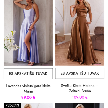
ES APSKATĪŠU TUVĀK
ES APSKATĪŠU TUVĀK
Svētku Kleita Helena –
Lavandas violetā garā kleita
Zeltaini Brūna
Maria
109.00 €
99.00 €
PĒDĒJAIS