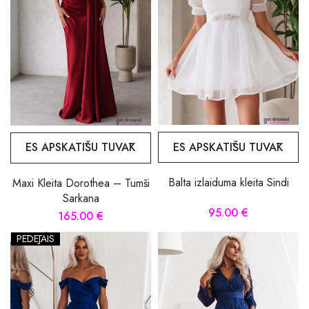
ES APSKATĪŠU TUVĀK
ES APSKATĪŠU TUVĀK
Balta izlaiduma kleita Sindi
Maxi Kleita Dorothea – Tumši
Sarkana
95.00 €
165.00 €
PĒDĒJAIS