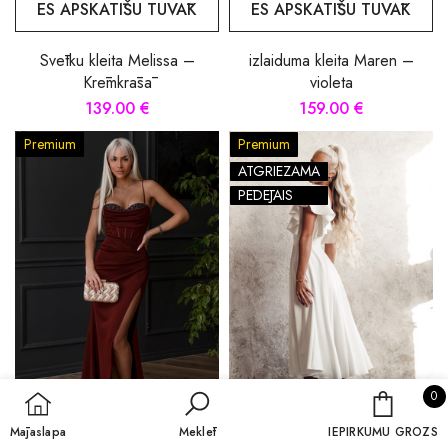
ES APSKATĪŠU TUVĀK
ES APSKATĪŠU TUVĀK
Svētku kleita Melissa –
izlaiduma kleita Maren –
Krēmkrāsā
violeta
139.00 €
159.00 €
Premium
Premium
ATGRIEZAMA
PĒDĒJAIS
0 
0
IEPIRKU
Mājaslapa
Meklēt
IEPIRKUMU GROZS