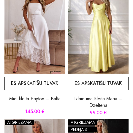
ES APSKATĪŠU TUVĀK
ES APSKATĪŠU TUVĀK
Midi kleita Payton – Balta
Izlaiduma Kleita Maria –
Dzeltena
145.00 €
99.00 €
ATGRIEZAMA
ATGRIEZAMA
PĒDĒJAIS