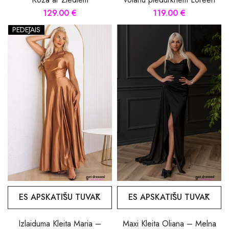
129.00 €
119.00 €
PĒDĒJAIS
ES APSKATĪŠU TUVĀK
ES APSKATĪŠU TUVĀK
Izlaiduma Kleita Maria –
Maxi Kleita Oliana – Melna