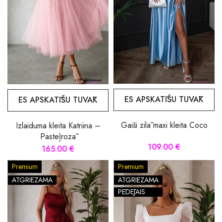
ES APSKATĪŠU TUVĀK
ES APSKATĪŠU TUVĀK
Gaiši zilā maxi kleita Coco
Izlaiduma kleita Katriina –
Pasteļrozā
109.00 €
165.00 €
Premium
Premium
ATGRIEZAMA
ATGRIEZAMA
PĒDĒJAIS