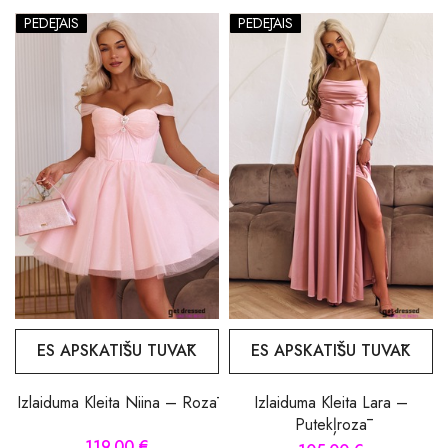
PĒDĒJAIS
PĒDĒJAIS
ES APSKATĪŠU TUVĀK
ES APSKATĪŠU TUVĀK
Izlaiduma Kleita Niina – Rozā
Izlaiduma Kleita Lara –
Putekļrozā
119.00 €