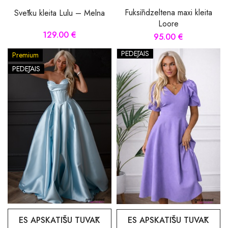
Fuksīndzeltena maxi kleita
Svētku kleita Lulu – Melna
Loore
129.00 €
95.00 €
PĒDĒJAIS
Premium
PĒDĒJAIS
ES APSKATĪŠU TUVĀK
ES APSKATĪŠU TUVĀK