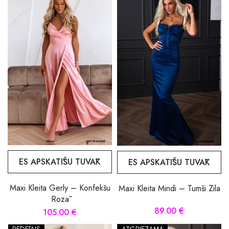
ES APSKATĪŠU TUVĀK
ES APSKATĪŠU TUVĀK
Maxi Kleita Gerly – Konfekšu
Maxi Kleita Mindi – Tumši Zila
Rozā
89.00 €
105.00 €