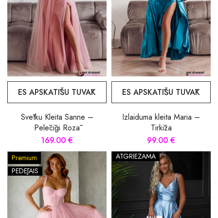
ES APSKATĪŠU TUVĀK
ES APSKATĪŠU TUVĀK
Svētku Kleita Sanne –
Izlaiduma kleita Maria –
Pelēcīgi Rozā
Tirkīza
169.00 €
99.00 €
ATGRIEZAMA
Premium
PĒDĒJAIS