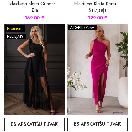
Izlaiduma Kleita Güness –
Izlaiduma Kleita Kertu –
Zila
Salvijzaļa
169.00 €
129.00 €
ATGRIEZAMA
Premium
PĒDĒJAIS
ES APSKATĪŠU TUVĀK
ES APSKATĪŠU TUVĀK