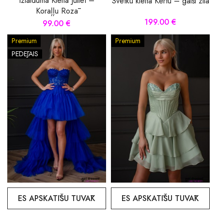
Izlaiduma Kleita Juliet –
Svētku kleita Kertu – gaiši zila
Koraļļu Rozā
199.00 €
99.00 €
Premium
Premium
PĒDĒJAIS
ES APSKATĪŠU TUVĀK
ES APSKATĪŠU TUVĀK