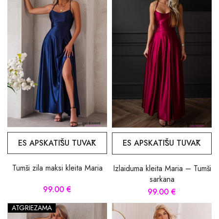
ES APSKATĪŠU TUVĀK
ES APSKATĪŠU TUVĀK
Tumši zila maksi kleita Maria
Izlaiduma kleita Maria – Tumši
sarkana
99.00 €
99.00 €
ATGRIEZAMA