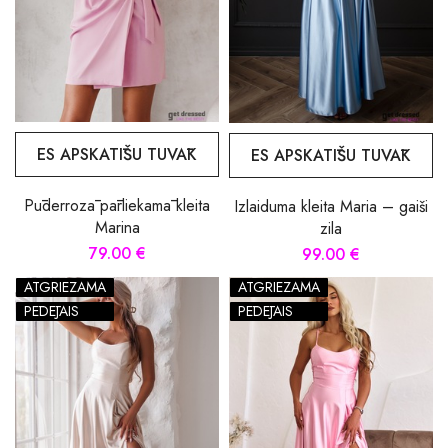
ES APSKATĪŠU TUVĀK
ES APSKATĪŠU TUVĀK
Pūderrozā pārliekamā kleita
Izlaiduma kleita Maria – gaiši
Marina
zila
79.00 €
99.00 €
ATGRIEZAMA
ATGRIEZAMA
PĒDĒJAIS
PĒDĒJAIS