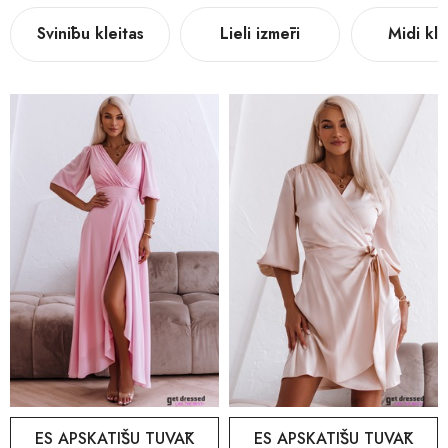
Svinību kleitas
Lieli izmēri
Midi kle
ES APSKATĪŠU TUVĀK
ES APSKATĪŠU TUVĀK