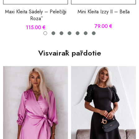
Maxi Kleita Sädely – Pelēcīgi
Mini Kleita Izzy II – Bēša
Rozā
79.00 €
115.00 €
Visvairāk pārdotie