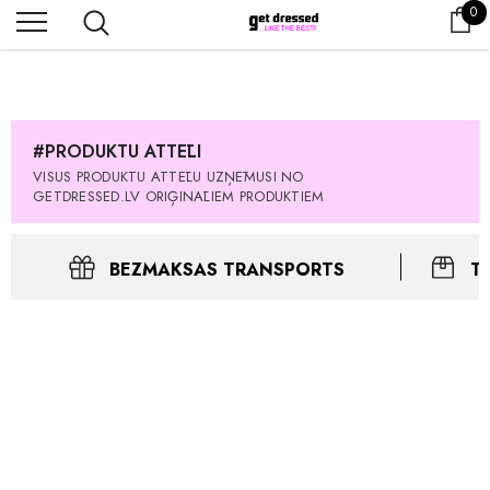
0 
0
Os
PASŪTĪT TŪLĪT! Prece tiks piegādāta 1-3 dienu laikā.
#PRODUKTU ATTĒLI
VISUS PRODUKTU ATTĒLU UZŅĒMUSI NO
GETDRESSED.LV ORIĢINĀLIEM PRODUKTIEM
BEZMAKSAS TRANSPORTS
T