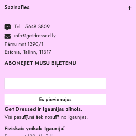
Sazināties
Informācija par produktu
Transports
Tel :
5648 3809
Noma ar pirkuma tiesībām
info@getdressed.lv
Par mums
Pärnu mnt 139C/1
Estonia, Tallinn, 11317
Pirkuma noteikumi un nosacījumi
ABONĒJIET MŪSU BIĻETENU
Atgriešanas politika
Līgavas družiņu kleitas
Veikali
Par mani
Get Dressed ir Igaunijas zīmols.
Kāpēc izvēlēties mūs?
Visi pasūtījumi tiek nosūtīti no Igaunijas.
Fiziskais veikals Igaunijā: