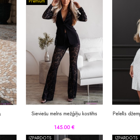
Premium
Sieviešu melns mežģīņu kostīms
Pelēks džem
s
145.00 €
IZPĀRDOTS
IZPĀRDOTS