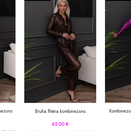
inezons
Kombinezons
Brūna flitera kombinezons
65.00 €