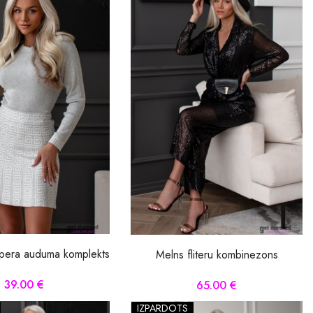
pera auduma komplekts
Melns fliteru kombinezons
39.00 €
65.00 €
IZPĀRDOTS