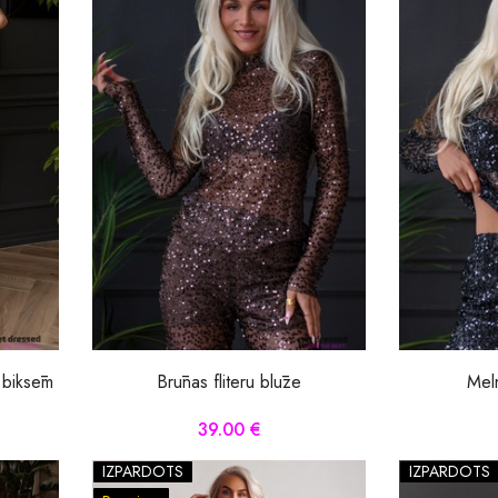
Brūnas fliteru blūze
 biksēm
Meln
39.00 €
IZPĀRDOTS
IZPĀRDOTS