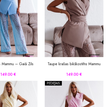
s Mammu – Gaiši Zils
Taupe krāsas bikškostīms Mammu
149.00 €
149.00 €
PĒDĒJAIS