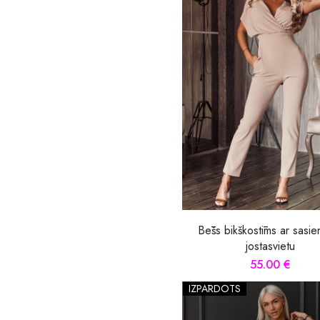
Bēšs bikškostīms ar sasi
jostasvietu
55.00 €
IZPĀRDOTS