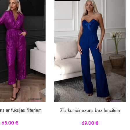
 ar fuksijas fliteriem
Zils kombinezons bez lencītēm
65.00 €
69.00 €