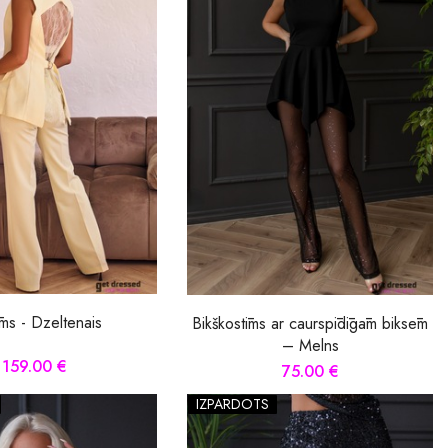
ms - Dzeltenais
Bikškostīms ar caurspīdīgām biksēm
– Melns
159.00 €
75.00 €
IZPĀRDOTS