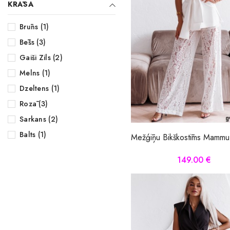
KRĀSA
Kreklu kleitas
Brūns (1)
Bēšs (3)
Vasaras kleitas
Gaiši Zils (2)
Lielie izmēri kleitas
Melns (1)
Midi kleitas
Dzeltens (1)
Rozā (3)
Vakarkleitas
Sarkans (2)
Maxi kleitas
Balts (1)
Mežģīņu Bikškostīms Mammu
Skater kleitas
149.00 €
Mini kleitas
Adīt kleitas