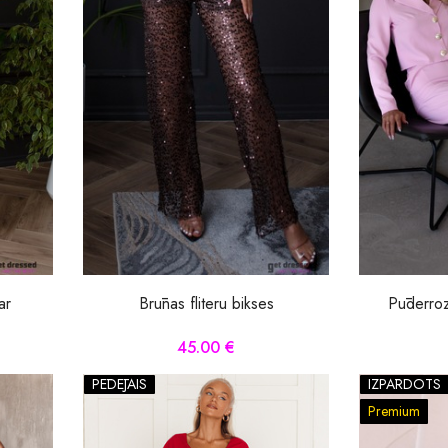
ar
Brūnas fliteru bikses
Pūderroz
45.00 €
PĒDĒJAIS
IZPĀRDOTS
Premium