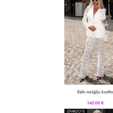
Balts mežģīņu kostīm
145.00 €
IZPĀRDOTS