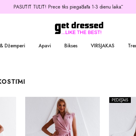
PASŪTĪT TŪLĪT! Prece tiks piegādāta 1-3 dienu laikā.
 & Džemperi
Apavi
Bikses
VIRSJAKAS
Tre
Kurpes
Džinsi
Jakas
KOSTĪMI
Zābaki
Žaketes
Balerīnas
PĒDĒJAIS
Sandales