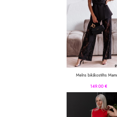
Melns bikškostīms Ma
149.00 €