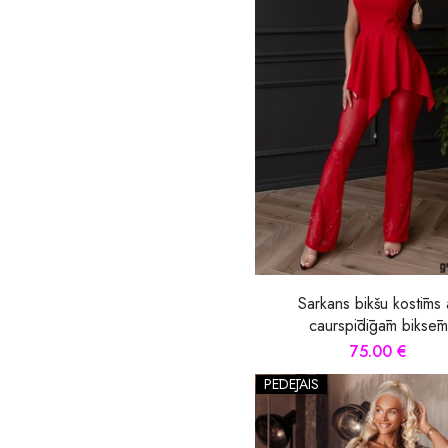
Sarkans bikšu kostīms 
caurspīdīgām biksēm
75.00 €
PĒDĒJAIS