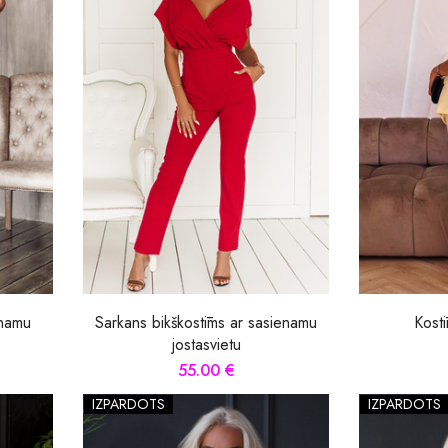
enamu
Sarkans bikškostīms ar sasienamu
Kostī
jostasvietu
55.00 €
IZPĀRDOTS
IZPĀRDOTS