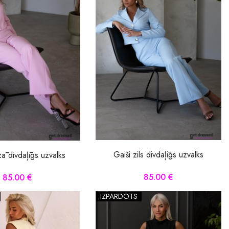
Gaiši zils divdaļīgs uzvalks
ā divdaļīgs uzvalks
85.00 €
85.00 €
IZPĀRDOTS