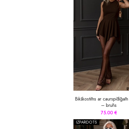
Bikškostīms ar caurspīdīgām
– brūns
75.00 €
IZPĀRDOTS