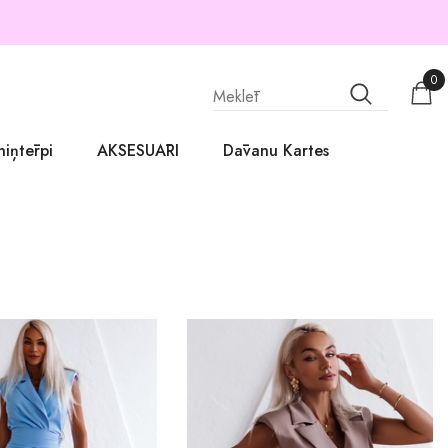
0
niņtērpi
AKSESUĀRI
Dāvanu Kartes