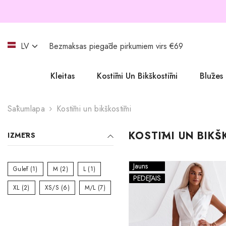
LV
Bezmaksas piegāde pirkumiem virs €69
Kleitas
Kostīmi Un Bikškostīmi
Blūzes
ET
EN
Sākumlapa
Kostīmi un bikškostīmi
Svētku kleitas
LV
KOSTĪMI UN BIKŠ
IZMĒRS
Kāzu kleitas
Blazer kleitas
Jauns
Gulēt
(1)
M
(2)
L
(1)
PĒDĒJAIS
Spīdīgas kleitas
XL
(2)
XS/S
(6)
M/L
(7)
Izlaiduma kleitas
Līgavu māsas kleitas