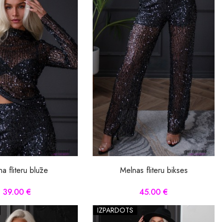
a fliteru blūze
Melnas fliteru bikses
39.00 €
45.00 €
IZPĀRDOTS