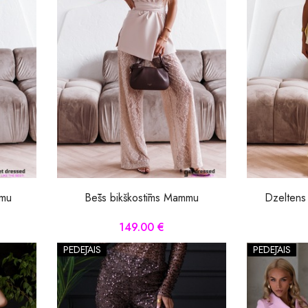
mmu
Bēšs bikškostīms Mammu
Dzeltens
149.00 €
PĒDĒJAIS
PĒDĒJAIS