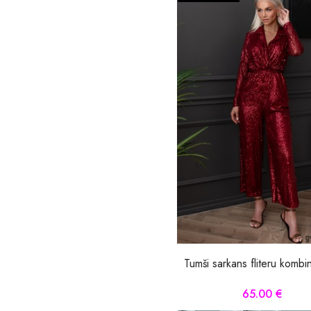
Tumši sarkans fliteru komb
65.00 €