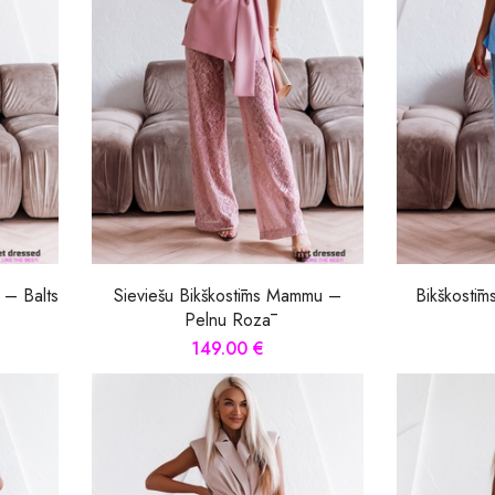
 – Balts
Sieviešu Bikškostīms Mammu –
Bikškostīm
Pelnu Rozā
149.00 €