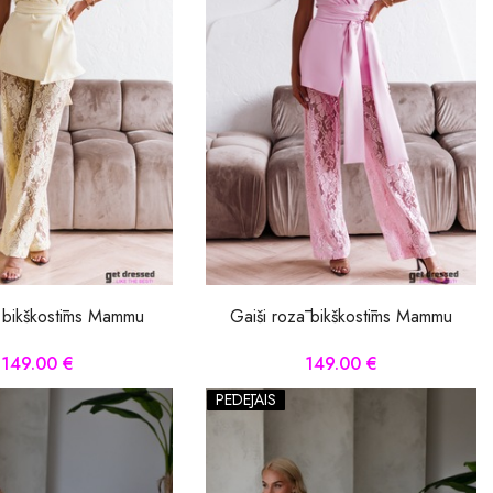
 bikškostīms Mammu
Gaiši rozā bikškostīms Mammu
149.00 €
149.00 €
PĒDĒJAIS