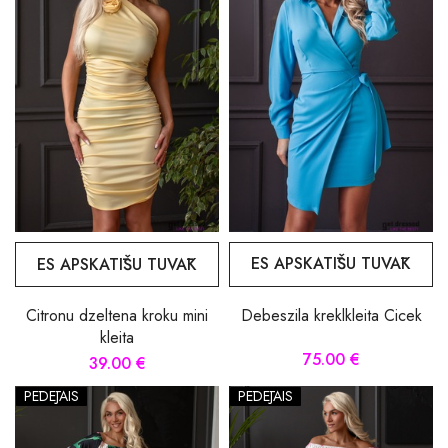
ES APSKATĪŠU TUVĀK
ES APSKATĪŠU TUVĀK
Debeszila kreklkleita Cicek
Citronu dzeltena kroku mini
kleita
75.00 €
39.00 €
PĒDĒJAIS
PĒDĒJAIS