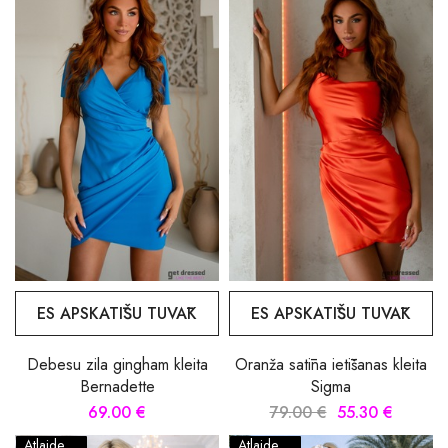
ES APSKATĪŠU TUVĀK
ES APSKATĪŠU TUVĀK
Debesu zila gingham kleita
Oranža satīna ietīšanas kleita
Bernadette
Sigma
69.00 €
79.00 €
55.30 €
Atlaide
Atlaide