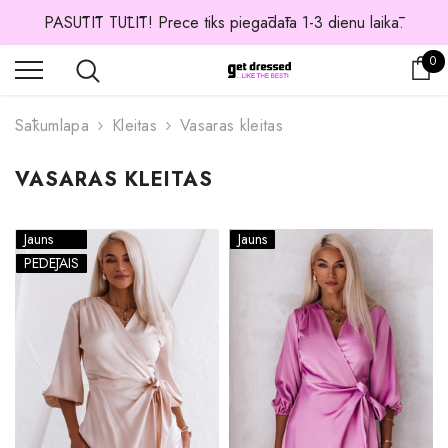
PASŪTĪT TŪLĪT! Prece tiks piegādāta 1-3 dienu laikā.
0 
0
Os
Sākumlapa
Kleitas
Vasaras kleitas
VASARAS KLEITAS
Jauns
Jauns
PĒDĒJAIS