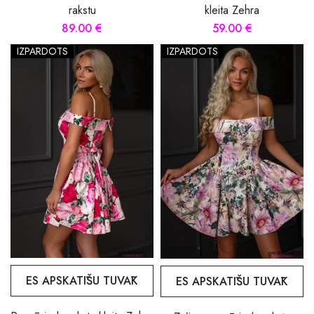
rakstu
kleita Zehra
89.00 €
59.00 €
IZPĀRDOTS
IZPĀRDOTS
ES APSKATĪŠU TUVĀK
ES APSKATĪŠU TUVĀK