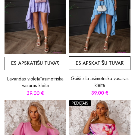
ES APSKATĪŠU TUVĀK
ES APSKATĪŠU TUVĀK
Gaiši zila asimetriska vasaras
Lavandas violetā asimetriska
kleita
vasaras kleita
39.00 €
39.00 €
PĒDĒJAIS