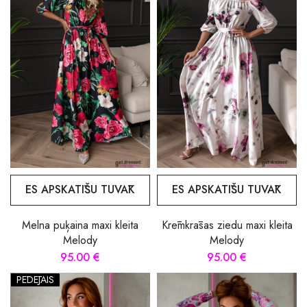
ES APSKATĪŠU TUVĀK
ES APSKATĪŠU TUVĀK
Melna puķaina maxi kleita
Krēmkrāsas ziedu maxi kleita
Melody
Melody
95.00 €
95.00 €
PĒDĒJAIS