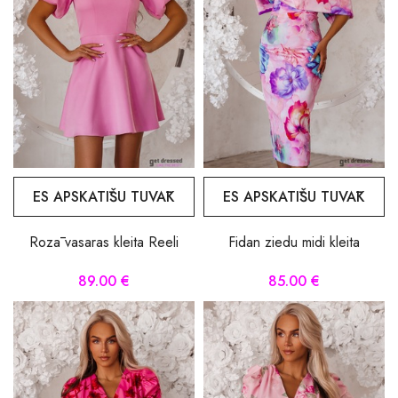
ES APSKATĪŠU TUVĀK
ES APSKATĪŠU TUVĀK
Rozā vasaras kleita Reeli
Fidan ziedu midi kleita
89.00 €
85.00 €