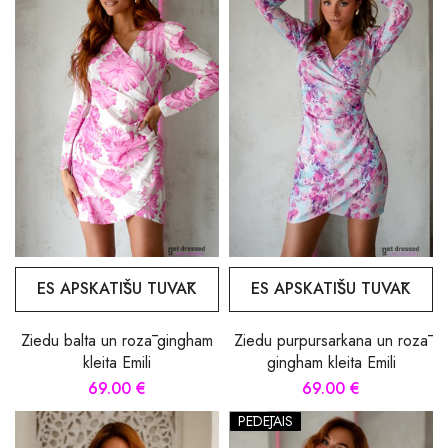
ES APSKATĪŠU TUVĀK
ES APSKATĪŠU TUVĀK
Ziedu balta un rozā gingham
Ziedu purpursarkana un rozā
kleita Emili
gingham kleita Emili
69.00 €
69.00 €
PĒDĒJAIS