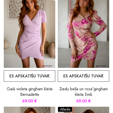
ES APSKATĪŠU TUVĀK
ES APSKATĪŠU TUVĀK
Gaiši violeta gingham kleita
Ziedu bēša un rozā gingham
Bernadette
kleita Emili
69.00 €
69.00 €
Atlaide