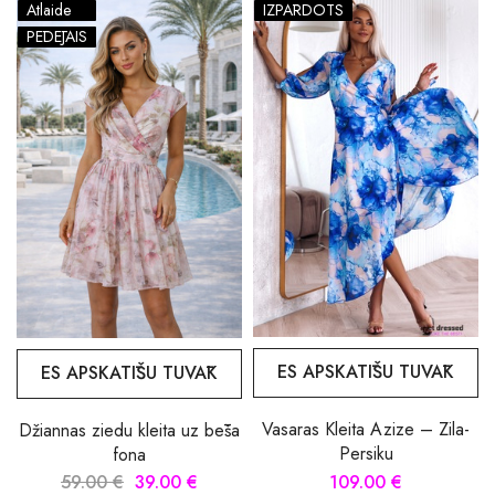
Atlaide
IZPĀRDOTS
PĒDĒJAIS
ES APSKATĪŠU TUVĀK
ES APSKATĪŠU TUVĀK
Vasaras Kleita Azize – Zila-
Džiannas ziedu kleita uz bēša
Persiku
fona
109.00 €
59.00 €
39.00 €