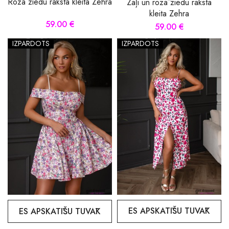
Rozā ziedu raksta kleita Zehra
Zaļi un rozā ziedu raksta
kleita Zehra
59.00 €
59.00 €
IZPĀRDOTS
IZPĀRDOTS
ES APSKATĪŠU TUVĀK
ES APSKATĪŠU TUVĀK