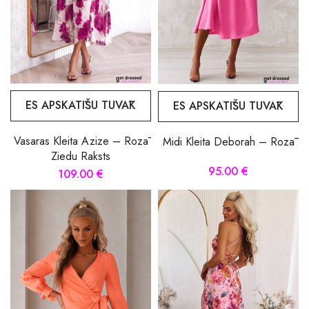
ES APSKATĪŠU TUVĀK
ES APSKATĪŠU TUVĀK
Vasaras Kleita Azize – Rozā
Midi Kleita Deborah – Rozā
Ziedu Raksts
95.00 €
109.00 €