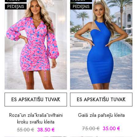
PĒDĒJAIS
PĒDĒJAIS
ES APSKATĪŠU TUVĀK
ES APSKATĪŠU TUVĀK
Rozā un zilā krāsā svītraini
Gaiši zila pārsēju kleita
kroku svārku kleita
75.00 €
35.00 €
55.00 €
38.50 €