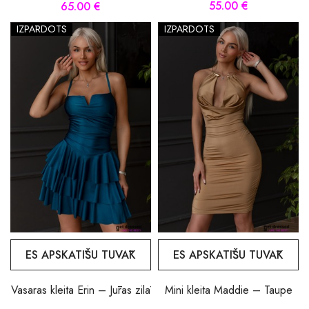
55.00 €
65.00 €
IZPĀRDOTS
IZPĀRDOTS
ES APSKATĪŠU TUVĀK
ES APSKATĪŠU TUVĀK
Vasaras kleita Erin – Jūras zilā
Mini kleita Maddie – Taupe