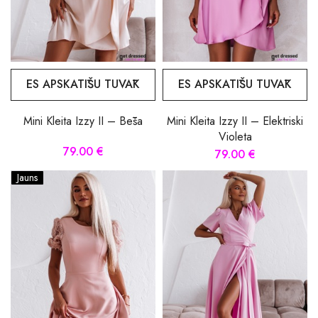
ES APSKATĪŠU TUVĀK
ES APSKATĪŠU TUVĀK
Mini Kleita Izzy II – Bēša
Mini Kleita Izzy II – Elektriski
Violeta
79.00 €
79.00 €
Jauns