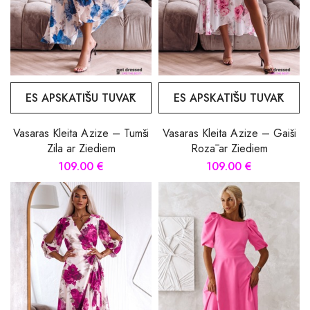
ES APSKATĪŠU TUVĀK
ES APSKATĪŠU TUVĀK
Vasaras Kleita Azize – Tumši
Vasaras Kleita Azize – Gaiši
Zila ar Ziediem
Rozā ar Ziediem
109.00 €
109.00 €