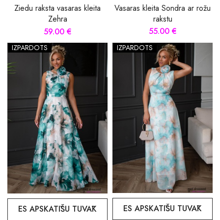
Vasaras kleita Sondra ar rožu
Ziedu raksta vasaras kleita
rakstu
Zehra
55.00 €
59.00 €
IZPĀRDOTS
IZPĀRDOTS
ES APSKATĪŠU TUVĀK
ES APSKATĪŠU TUVĀK