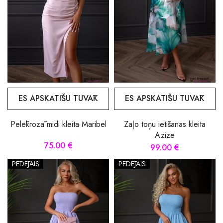
ES APSKATĪŠU TUVĀK
ES APSKATĪŠU TUVĀK
Pelēkrozā midi kleita Maribel
Zaļo toņu ietīšanas kleita
Azize
75.00 €
99.00 €
PĒDĒJAIS
PĒDĒJAIS