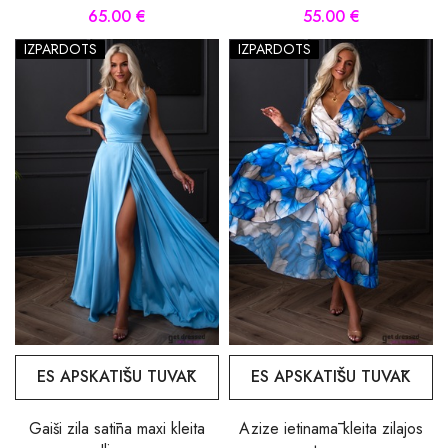
65.00 €
55.00 €
IZPĀRDOTS
IZPĀRDOTS
ES APSKATĪŠU TUVĀK
ES APSKATĪŠU TUVĀK
Gaiši zila satīna maxi kleita
Azize ietinamā kleita zilajos