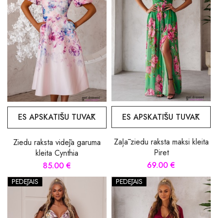
ES APSKATĪŠU TUVĀK
ES APSKATĪŠU TUVĀK
Zaļā ziedu raksta maksi kleita
Ziedu raksta vidēja garuma
Piret
kleita Cynthia
69.00 €
85.00 €
PĒDĒJAIS
PĒDĒJAIS