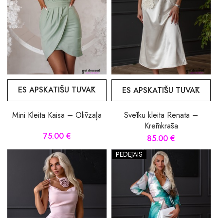
ES APSKATĪŠU TUVĀK
ES APSKATĪŠU TUVĀK
Mini Kleita Kaisa – Olīvzaļa
Svētku kleita Renata –
Krēmkrāsa
75.00 €
85.00 €
PĒDĒJAIS