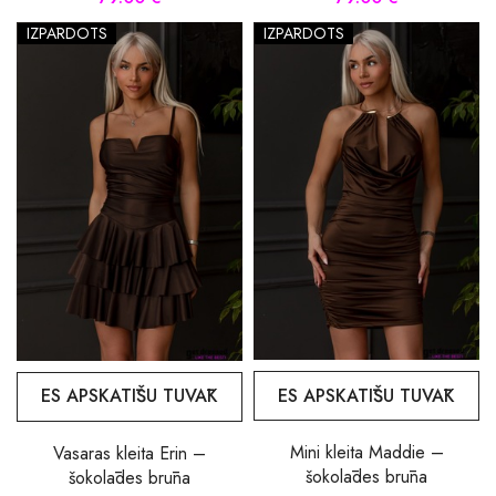
IZPĀRDOTS
IZPĀRDOTS
ES APSKATĪŠU TUVĀK
ES APSKATĪŠU TUVĀK
Mini kleita Maddie –
Vasaras kleita Erin –
šokolādes brūna
šokolādes brūna