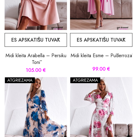
ES APSKATĪŠU TUVĀK
ES APSKATĪŠU TUVĀK
Midi kleita Arabella – Persiku
Midi kleita Esme – Pūderrozā
Tonī
99.00 €
105.00 €
ATGRIEZAMA
ATGRIEZAMA