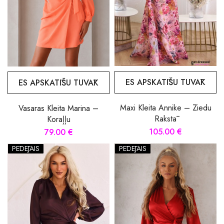
ES APSKATĪŠU TUVĀK
ES APSKATĪŠU TUVĀK
Maxi Kleita Annike – Ziedu
Vasaras Kleita Marina –
Rakstā
Koraļļu
105.00 €
79.00 €
PĒDĒJAIS
PĒDĒJAIS