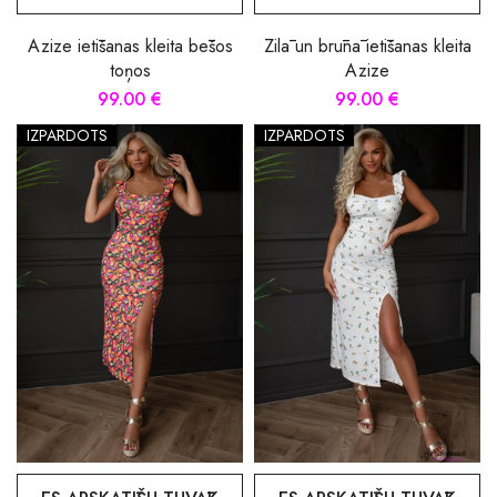
Azize ietīšanas kleita bēšos
Zilā un brūnā ietīšanas kleita
toņos
Azize
99.00 €
99.00 €
IZPĀRDOTS
IZPĀRDOTS