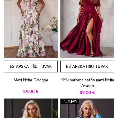
ES APSKATĪŠU TUVĀK
ES APSKATĪŠU TUVĀK
Maxi kleita Georgia
Ķiršu sarkana satīna maxi kleita
Zeynep
89.00 €
89.00 €
PĒDĒJAIS