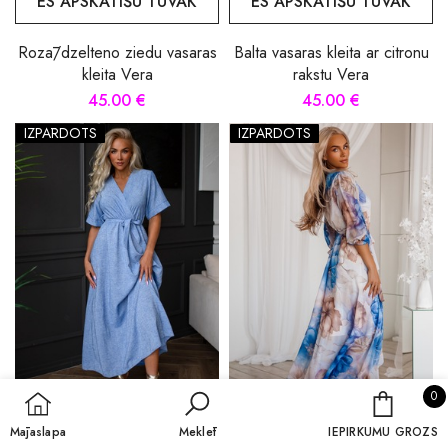
ES APSKATĪŠU TUVĀK
ES APSKATĪŠU TUVĀK
Rozā/dzelteno ziedu vasaras
Balta vasaras kleita ar citronu
kleita Vera
rakstu Vera
45.00 €
45.00 €
IZPĀRDOTS
IZPĀRDOTS
0 
0
IEPIRKU
Mājaslapa
Meklēt
IEPIRKUMU GROZS