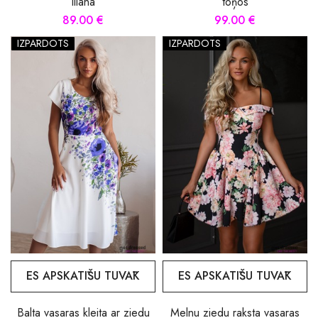
Iliana
toņos
89.00 €
99.00 €
IZPĀRDOTS
IZPĀRDOTS
ES APSKATĪŠU TUVĀK
ES APSKATĪŠU TUVĀK
Balta vasaras kleita ar ziedu
Melnu ziedu raksta vasaras