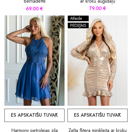
ar kroku augšdaļu
Bernadette
79.00 €
69.00 €
Atlaide
PĒDĒJAIS
ES APSKATĪŠU TUVĀK
ES APSKATĪŠU TUVĀK
Harmony petrolejas zila
Zelta flitera minikleita ar kroku