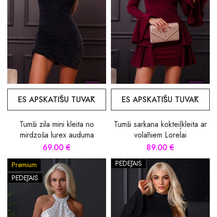
ES APSKATĪŠU TUVĀK
ES APSKATĪŠU TUVĀK
Tumši zila mini kleita no
Tumši sarkana kokteiļkleita ar
mirdzoša lurex auduma
volāniem Lorelai
69.00 €
89.00 €
PĒDĒJAIS
Premium
PĒDĒJAIS