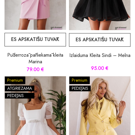
ES APSKATĪŠU TUVĀK
ES APSKATĪŠU TUVĀK
Pūderrozā pārliekamā kleita
Izlaiduma Kleita Sindi – Melna
Marina
95.00 €
79.00 €
Premium
Premium
ATGRIEZAMA
PĒDĒJAIS
PĒDĒJAIS