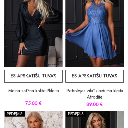
ES APSKATĪŠU TUVĀK
ES APSKATĪŠU TUVĀK
Melna sat?na koktei?kleita
Petrolejas zilā izlaiduma kleita
Afrodite
75.00 €
89.00 €
PĒDĒJAIS
PĒDĒJAIS