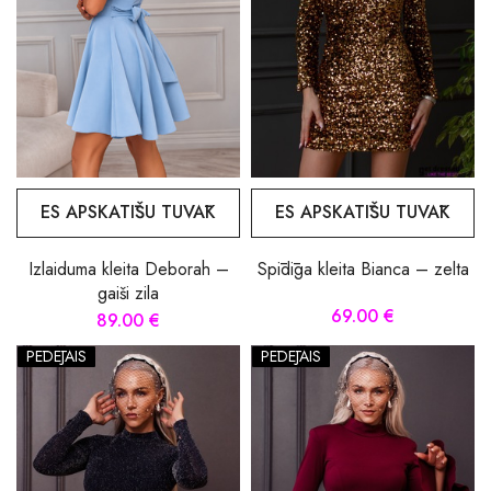
ES APSKATĪŠU TUVĀK
ES APSKATĪŠU TUVĀK
Izlaiduma kleita Deborah –
Spīdīga kleita Bianca – zelta
gaiši zila
69.00 €
89.00 €
PĒDĒJAIS
PĒDĒJAIS