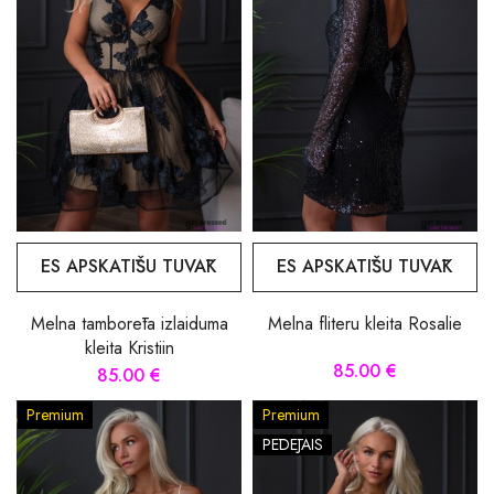
ES APSKATĪŠU TUVĀK
ES APSKATĪŠU TUVĀK
Melna tamborēta izlaiduma
Melna fliteru kleita Rosalie
kleita Kristiin
85.00 €
85.00 €
Premium
Premium
PĒDĒJAIS