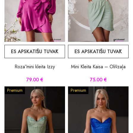
ES APSKATĪŠU TUVĀK
ES APSKATĪŠU TUVĀK
Rozā mini kleita Izzy
Mini Kleita Kaisa – Olīvzaļa
79.00 €
75.00 €
Premium
Premium