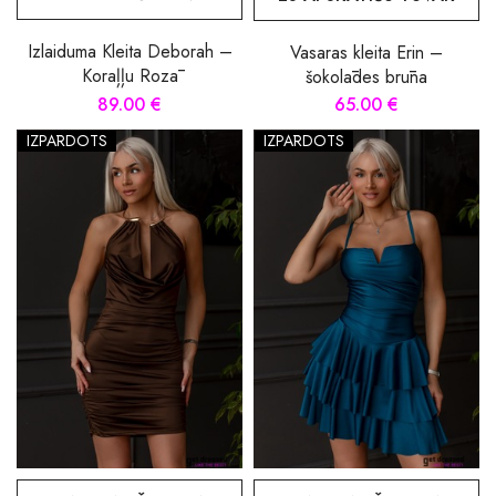
Izlaiduma Kleita Deborah –
Vasaras kleita Erin –
Koraļļu Rozā
šokolādes brūna
89.00 €
65.00 €
IZPĀRDOTS
IZPĀRDOTS