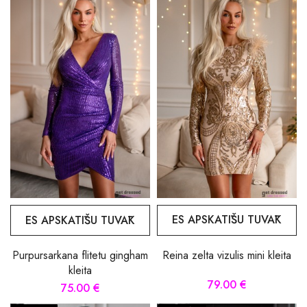
ES APSKATĪŠU TUVĀK
ES APSKATĪŠU TUVĀK
Reina zelta vizulis mini kleita
Purpursarkana flitetu gingham
kleita
79.00 €
75.00 €