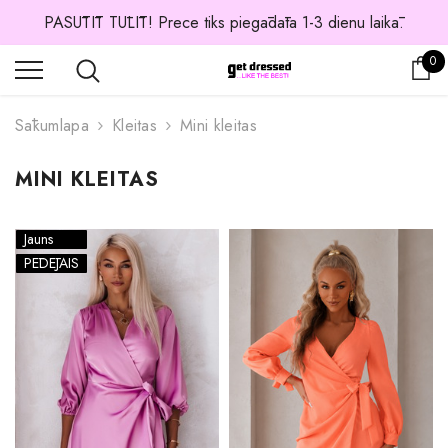
PASŪTĪT TŪLĪT! Prece tiks piegādāta 1-3 dienu laikā.
0 
0
Os
Sākumlapa
Kleitas
Mini kleitas
MINI KLEITAS
Jauns
PĒDĒJAIS