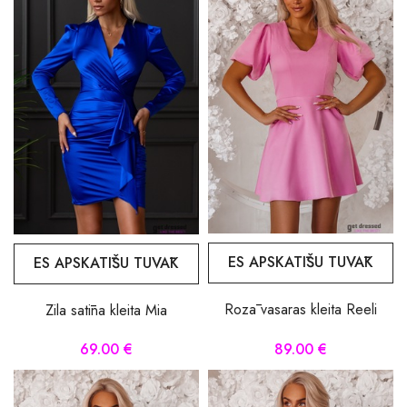
ES APSKATĪŠU TUVĀK
ES APSKATĪŠU TUVĀK
Rozā vasaras kleita Reeli
Zila satīna kleita Mia
89.00 €
69.00 €