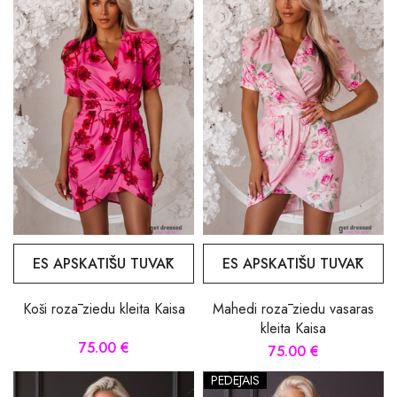
ES APSKATĪŠU TUVĀK
ES APSKATĪŠU TUVĀK
Koši rozā ziedu kleita Kaisa
Mahedi rozā ziedu vasaras
kleita Kaisa
75.00 €
75.00 €
PĒDĒJAIS