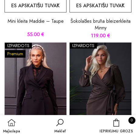
ES APSKATĪŠU TUVĀK
ES APSKATĪŠU TUVĀK
Mini kleita Maddie – Taupe
Šokolādes brūna bleizerkleita
Minny
55.00 €
119.00 €
IZPĀRDOTS
IZPĀRDOTS
Premium
0 
0
IEPIRKU
Mājaslapa
Meklēt
IEPIRKUMU GROZS