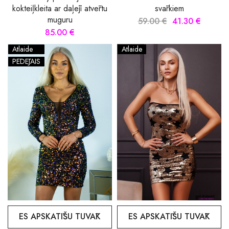
kokteiļkleita ar daļēji atvērtu
svārkiem
muguru
59.00 €
41.30 €
85.00 €
Atlaide
Atlaide
PĒDĒJAIS
ES APSKATĪŠU TUVĀK
ES APSKATĪŠU TUVĀK