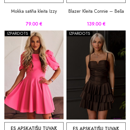
Mokka satīna kleita Izzy
Blazer Kleita Connie – Bēša
79.00 €
139.00 €
IZPĀRDOTS
IZPĀRDOTS
ES APSKATĪŠU TUVĀK
ES APSKATĪŠU TUVĀK