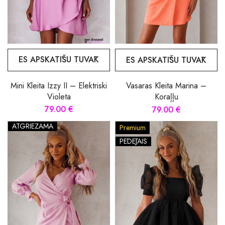
ES APSKATĪŠU TUVĀK
ES APSKATĪŠU TUVĀK
Mini Kleita Izzy II – Elektriski
Vasaras Kleita Marina –
Violeta
Koraļļu
79.00 €
79.00 €
ATGRIEZAMA
Premium
PĒDĒJAIS