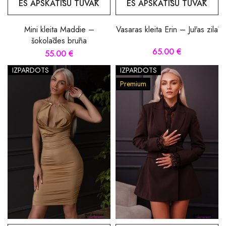
ES APSKATĪŠU TUVĀK
ES APSKATĪŠU TUVĀK
Mini kleita Maddie –
Vasaras kleita Erin – Jūras zilā
šokolādes brūna
65.00 €
55.00 €
IZPĀRDOTS
IZPĀRDOTS
Premium