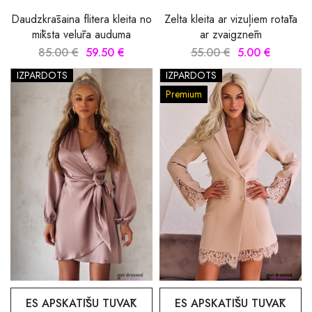
Daudzkrāsaina flitera kleita no
Zelta kleita ar vizuļiem rotāta
mīksta velūra auduma
ar zvaigznēm
85.00 €
59.50 €
55.00 €
5.00 €
IZPĀRDOTS
IZPĀRDOTS
Premium
ES APSKATĪŠU TUVĀK
ES APSKATĪŠU TUVĀK