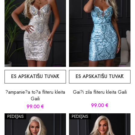
ES APSKATĪŠU TUVĀK
ES APSKATĪŠU TUVĀK
?ampanie?a to?a fliteru kleita
Gai?i zila fliteru kleita Gaili
Gaili
99.00 €
99.00 €
PĒDĒJAIS
PĒDĒJAIS