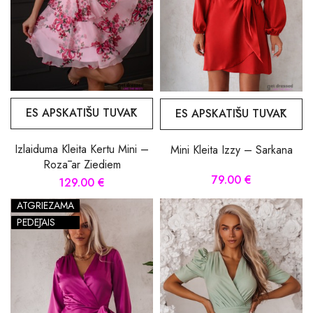
ES APSKATĪŠU TUVĀK
ES APSKATĪŠU TUVĀK
Izlaiduma Kleita Kertu Mini –
Mini Kleita Izzy – Sarkana
Rozā ar Ziediem
79.00 €
129.00 €
ATGRIEZAMA
PĒDĒJAIS