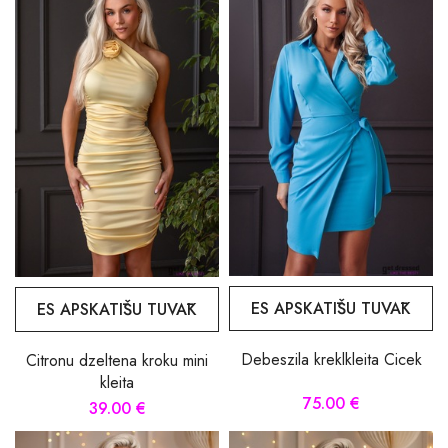
ES APSKATĪŠU TUVĀK
ES APSKATĪŠU TUVĀK
Debeszila kreklkleita Cicek
Citronu dzeltena kroku mini
kleita
75.00 €
39.00 €