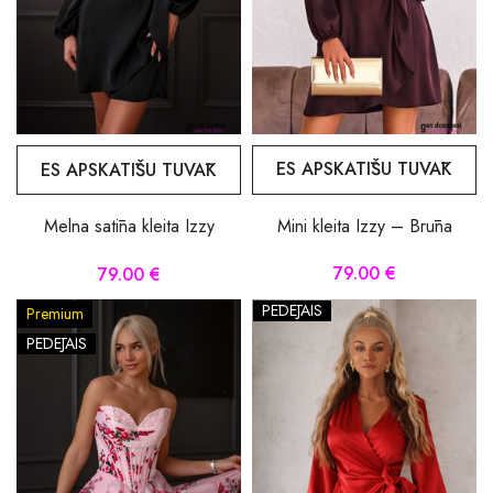
ES APSKATĪŠU TUVĀK
ES APSKATĪŠU TUVĀK
Mini kleita Izzy – Brūna
Melna satīna kleita Izzy
79.00 €
79.00 €
PĒDĒJAIS
Premium
PĒDĒJAIS