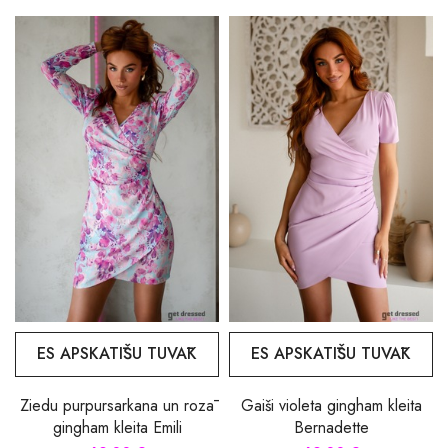
ES APSKATĪŠU TUVĀK
ES APSKATĪŠU TUVĀK
Ziedu purpursarkana un rozā
Gaiši violeta gingham kleita
gingham kleita Emili
Bernadette