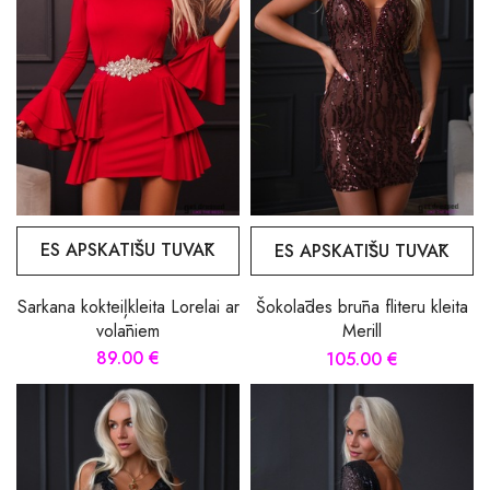
ES APSKATĪŠU TUVĀK
ES APSKATĪŠU TUVĀK
Sarkana kokteiļkleita Lorelai ar
Šokolādes brūna fliteru kleita
volāniem
Merill
89.00 €
105.00 €