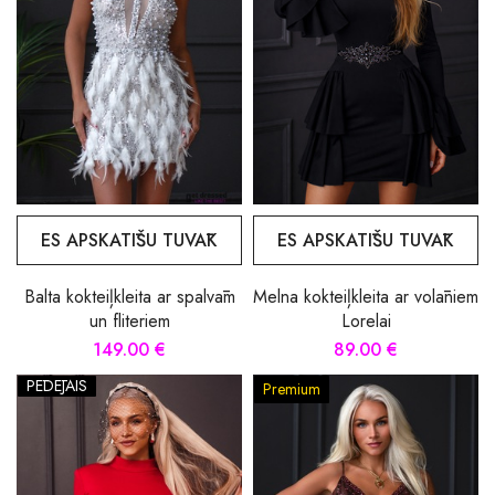
ES APSKATĪŠU TUVĀK
ES APSKATĪŠU TUVĀK
Balta kokteiļkleita ar spalvām
Melna kokteiļkleita ar volāniem
un fliteriem
Lorelai
149.00 €
89.00 €
PĒDĒJAIS
Premium