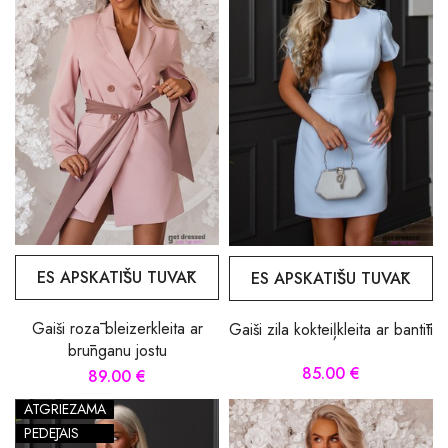
ES APSKATĪŠU TUVĀK
ES APSKATĪŠU TUVĀK
Gaiši rozā bleizerkleita ar
Gaiši zila kokteiļkleita ar bantīti
brūnganu jostu
85.00 €
89.00 €
ATGRIEZAMA
PĒDĒJAIS