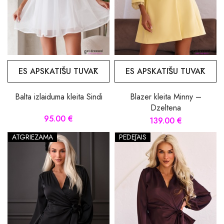
ES APSKATĪŠU TUVĀK
ES APSKATĪŠU TUVĀK
Balta izlaiduma kleita Sindi
Blazer kleita Minny –
Dzeltena
95.00 €
139.00 €
ATGRIEZAMA
PĒDĒJAIS