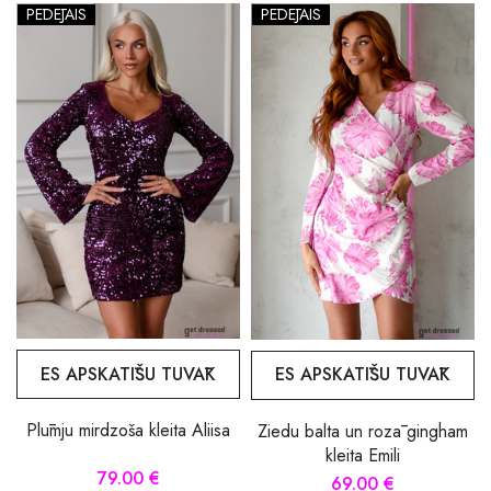
PĒDĒJAIS
PĒDĒJAIS
ES APSKATĪŠU TUVĀK
ES APSKATĪŠU TUVĀK
Plūmju mirdzoša kleita Aliisa
Ziedu balta un rozā gingham
kleita Emili
79.00 €
69.00 €