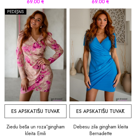
69.00 €
69.00 €
PĒDĒJAIS
ES APSKATĪŠU TUVĀK
ES APSKATĪŠU TUVĀK
Ziedu bēša un rozā gingham
Debesu zila gingham kleita
kleita Emili
Bernadette