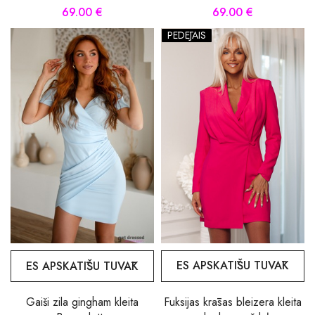
69.00 €
69.00 €
PĒDĒJAIS
ES APSKATĪŠU TUVĀK
ES APSKATĪŠU TUVĀK
Fuksijas krāsas bleizera kleita
Gaiši zila gingham kleita