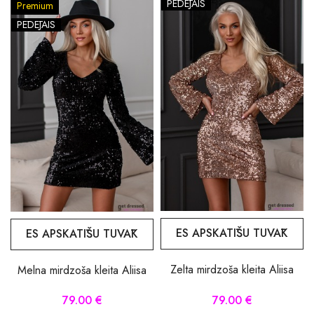
PĒDĒJAIS
Premium
PĒDĒJAIS
ES APSKATĪŠU TUVĀK
ES APSKATĪŠU TUVĀK
Zelta mirdzoša kleita Aliisa
Melna mirdzoša kleita Aliisa
79.00 €
79.00 €