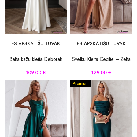
ES APSKATĪŠU TUVĀK
ES APSKATĪŠU TUVĀK
Balta kāzu kleita Deborah
Svētku Kleita Cecilie – Zelta
109.00 €
129.00 €
Premium