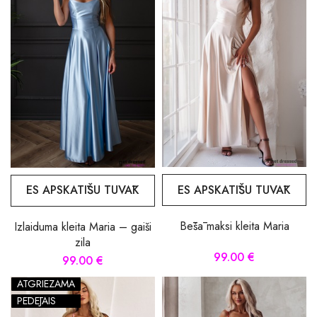
ES APSKATĪŠU TUVĀK
ES APSKATĪŠU TUVĀK
Bēšā maksi kleita Maria
Izlaiduma kleita Maria – gaiši
zila
99.00 €
99.00 €
ATGRIEZAMA
PĒDĒJAIS