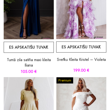
ES APSKATĪŠU TUVĀK
ES APSKATĪŠU TUVĀK
Svētku Kleita Kristel – Violeta
Tumši zila satīna maxi kleita
Iliana
199.00 €
105.00 €
Premium