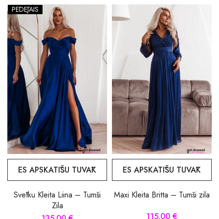
PĒDĒJAIS
ES APSKATĪŠU TUVĀK
ES APSKATĪŠU TUVĀK
Svētku Kleita Liina – Tumši
Maxi Kleita Britta – Tumši zila
Zila
115.00 €
135.00 €