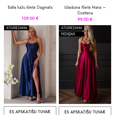
Balta kāzu kleita Dagmāra
Izlaiduma Kleita Maria –
Dzeltena
109.00 €
99.00 €
ATGRIEZAMA
ATGRIEZAMA
PĒDĒJAIS
ES APSKATĪŠU TUVĀK
ES APSKATĪŠU TUVĀK