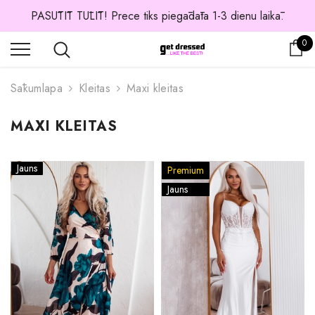
PASŪTĪT TŪLĪT! Prece tiks piegādāta 1-3 dienu laikā.
0 
0
Os
Sākumlapa
Kleitas
Maxi kleitas
MAXI KLEITAS
Jauns
Premium
Jauns