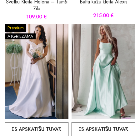
Svētku Kleita Helena – Tumši
Balta kāzu kleita Alexis
Zila
215.00 €
109.00 €
Premium
ATGRIEZAMA
ES APSKATĪŠU TUVĀK
ES APSKATĪŠU TUVĀK