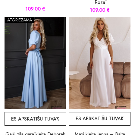
Rozā
109.00 €
109.00 €
ATGRIEZAMA
ES APSKATĪŠU TUVĀK
ES APSKATĪŠU TUVĀK
Maxi kleita Jenna – Balta
Gaiši zila garā kleita Deborah