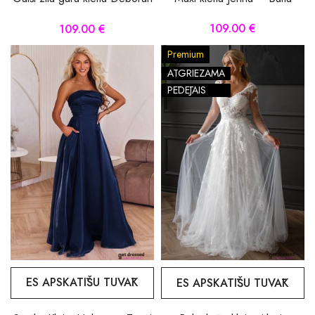
109.00 €
109.00 €
Premium
ATGRIEZAMA
PĒDĒJAIS
ES APSKATĪŠU TUVĀK
ES APSKATĪŠU TUVĀK