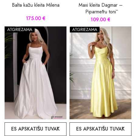
Balta kāzu kleita Milena
Maxi kleita Dagmar –
Piparmētru tonī
175.00 €
109.00 €
ATGRIEZAMA
ATGRIEZAMA
ES APSKATĪŠU TUVĀK
ES APSKATĪŠU TUVĀK