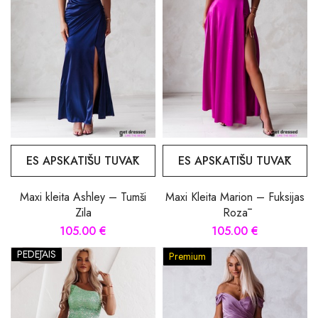
ES APSKATĪŠU TUVĀK
ES APSKATĪŠU TUVĀK
Maxi kleita Ashley – Tumši
Maxi Kleita Marion – Fuksijas
Zila
Rozā
105.00 €
105.00 €
PĒDĒJAIS
Premium