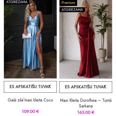
ATGRIEZAMA
Premium
ATGRIEZAMA
ES APSKATĪŠU TUVĀK
ES APSKATĪŠU TUVĀK
Gaiši zilā maxi kleita Coco
Maxi Kleita Dorothea – Tumši
Sarkana
109.00 €
165.00 €