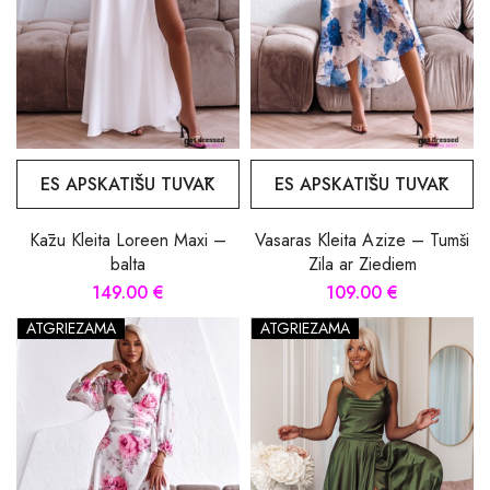
ES APSKATĪŠU TUVĀK
ES APSKATĪŠU TUVĀK
Kāzu Kleita Loreen Maxi –
Vasaras Kleita Azize – Tumši
balta
Zila ar Ziediem
149.00 €
109.00 €
ATGRIEZAMA
ATGRIEZAMA