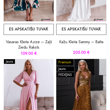
ES APSKATĪŠU TUVĀK
ES APSKATĪŠU TUVĀK
Vasaras Kleita Azize – Zaļš
Kāzu Kleita Sammy – Balta
Ziedu Raksts
205.00 €
109.00 €
Jauns
Premium
Jauns
PĒDĒJAIS