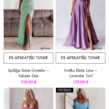
ES APSKATĪŠU TUVĀK
ES APSKATĪŠU TUVĀK
Spīdīga Kleita Greteliis –
Svētku Kleita Liina –
Salvijas Zaļa
Lavandas Tonī
105.00 €
135.00 €
PĒDĒJAIS