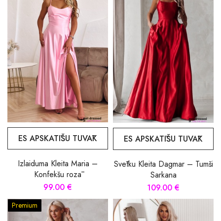
ES APSKATĪŠU TUVĀK
ES APSKATĪŠU TUVĀK
Izlaiduma Kleita Maria –
Svētku Kleita Dagmar – Tumši
Konfekšu rozā
Sarkana
99.00 €
109.00 €
Premium