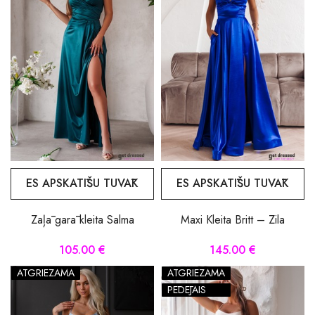
ES APSKATĪŠU TUVĀK
ES APSKATĪŠU TUVĀK
Zaļā garā kleita Salma
Maxi Kleita Britt – Zila
105.00 €
145.00 €
ATGRIEZAMA
ATGRIEZAMA
PĒDĒJAIS