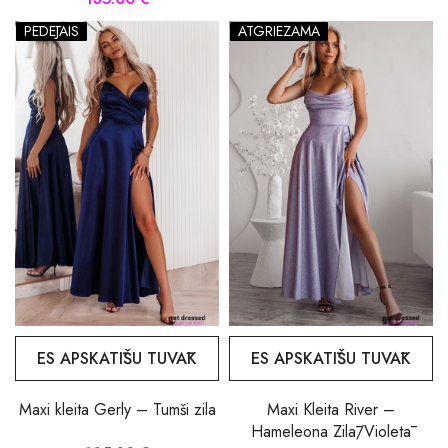
PĒDĒJAIS
ATGRIEZAMA
ES APSKATĪŠU TUVĀK
ES APSKATĪŠU TUVĀK
Maxi kleita Gerly – Tumši zila
Maxi Kleita River –
Hameleona Zilā/Violetā