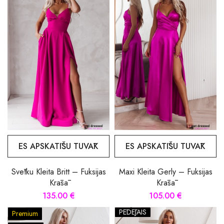
ES APSKATĪŠU TUVĀK
ES APSKATĪŠU TUVĀK
Svētku Kleita Britt – Fuksijas
Maxi Kleita Gerly – Fuksijas
Krāsā
Krāsā
135.00 €
105.00 €
PĒDĒJAIS
Premium