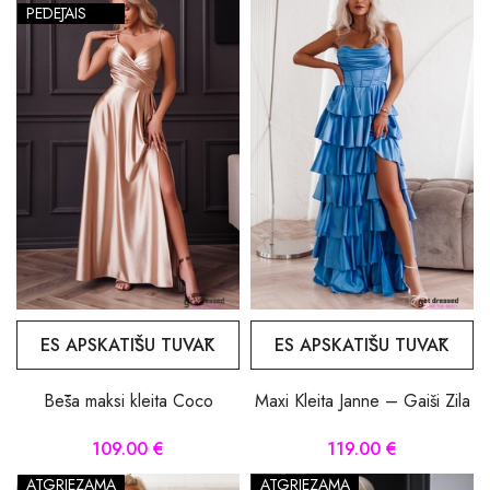
PĒDĒJAIS
ES APSKATĪŠU TUVĀK
ES APSKATĪŠU TUVĀK
Bēša maksi kleita Coco
Maxi Kleita Janne – Gaiši Zila
109.00 €
119.00 €
ATGRIEZAMA
ATGRIEZAMA