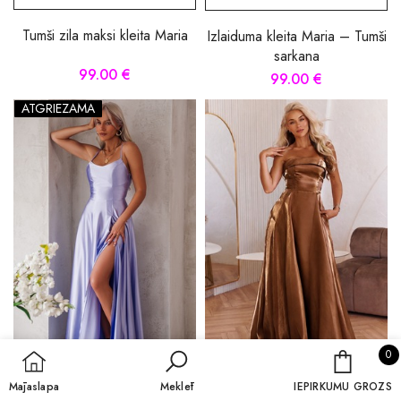
Tumši zila maksi kleita Maria
Izlaiduma kleita Maria – Tumši
sarkana
99.00 €
99.00 €
ATGRIEZAMA
0 
0
IEPIRKU
Mājaslapa
Meklēt
IEPIRKUMU GROZS