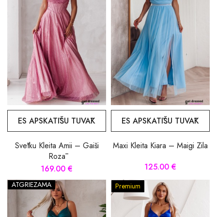
ES APSKATĪŠU TUVĀK
ES APSKATĪŠU TUVĀK
Svētku Kleita Amii – Gaiši
Maxi Kleita Kiara – Maigi Zila
Rozā
125.00 €
169.00 €
ATGRIEZAMA
Premium