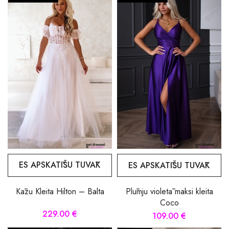
ES APSKATĪŠU TUVĀK
ES APSKATĪŠU TUVĀK
Kāzu Kleita Hilton – Balta
Plūmju violetā maksi kleita
Coco
229.00 €
109.00 €