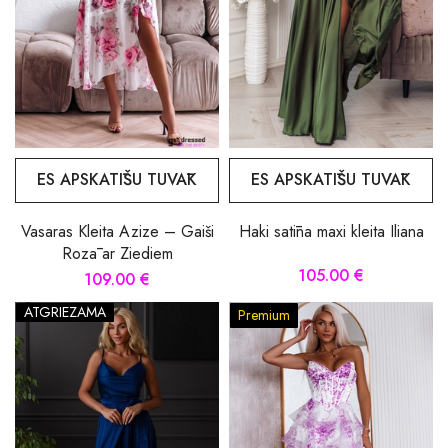
ES APSKATĪŠU TUVĀK
ES APSKATĪŠU TUVĀK
Vasaras Kleita Azize – Gaiši
Haki satīna maxi kleita Iliana
Rozā ar Ziediem
105.00 €
109.00 €
ATGRIEZAMA
Premium