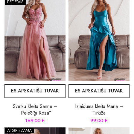
PĒDĒJAIS
ES APSKATĪŠU TUVĀK
ES APSKATĪŠU TUVĀK
Svētku Kleita Sanne –
Izlaiduma kleita Maria –
Pelēcīgi Rozā
Tirkīza
169.00 €
99.00 €
ATGRIEZAMA