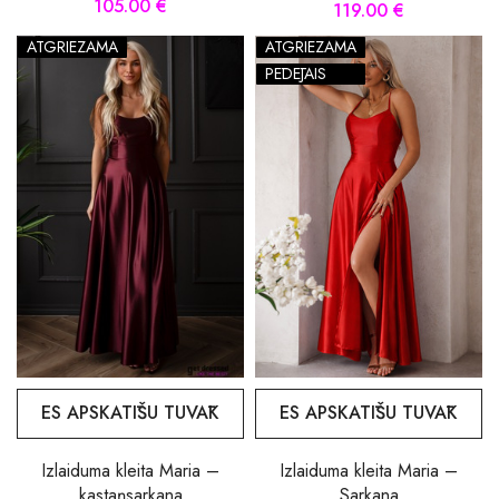
105.00 €
119.00 €
ATGRIEZAMA
ATGRIEZAMA
PĒDĒJAIS
ES APSKATĪŠU TUVĀK
ES APSKATĪŠU TUVĀK
Izlaiduma kleita Maria –
Izlaiduma kleita Maria –
kastaņsarkana
Sarkana