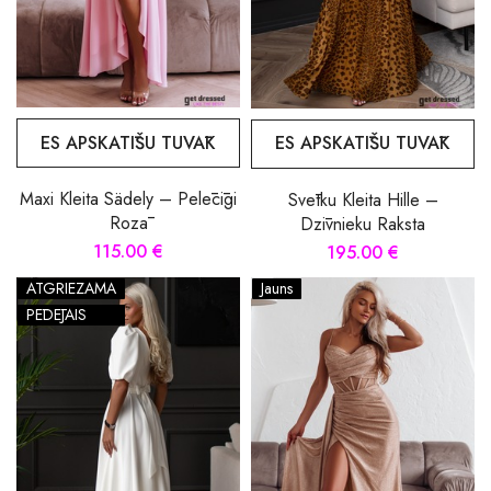
ES APSKATĪŠU TUVĀK
ES APSKATĪŠU TUVĀK
Maxi Kleita Sädely – Pelēcīgi
Svētku Kleita Hille –
Rozā
Dzīvnieku Raksta
115.00 €
195.00 €
ATGRIEZAMA
Jauns
PĒDĒJAIS