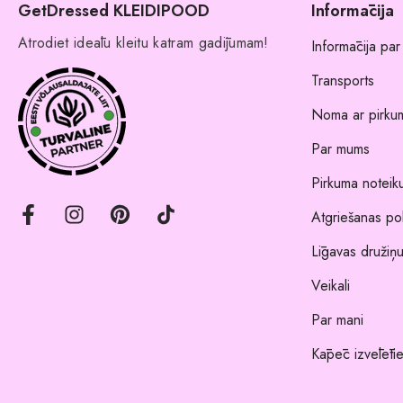
GetDressed KLEIDIPOOD
Informācija
Atrodiet ideālu kleitu katram gadījumam!
Informācija par
Transports
Noma ar pirkum
Par mums
Pirkuma noteik
Atgriešanas pol
Līgavas družiņu
Veikali
Par mani
Kāpēc izvēlēti