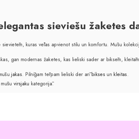
elegantas sieviešu žaketes 
le sievietēm, kuras vēlas apvienot stilu un komfortu. Mūsu kolekci
skas, gan modernas žaketes, kas lieliski sader ar biksēm, kleitām
ī mūsu
jakas
. Pilnīgam tērpam lieliski der arī
bikses
un
kleitas
.
si mūsu
virsjaku
kategorijā.