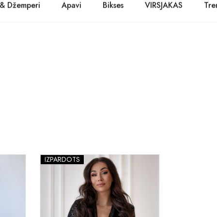
 & Džemperi
Apavi
Bikses
VIRSJAKAS
Tre
PASŪTĪT TŪLĪT! Prece tiks piegādāta 1-3 dienu laikā.
Kurpes
Džinsi
Jakas
Zābaki
Žaketes
Balerīnas
Sandales
IZPĀRDOTS