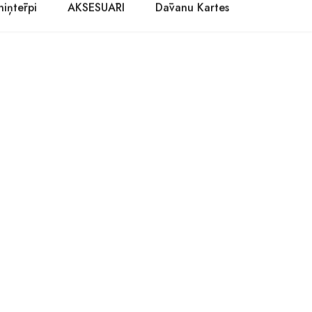
niņtērpi
AKSESUĀRI
Dāvanu Kartes