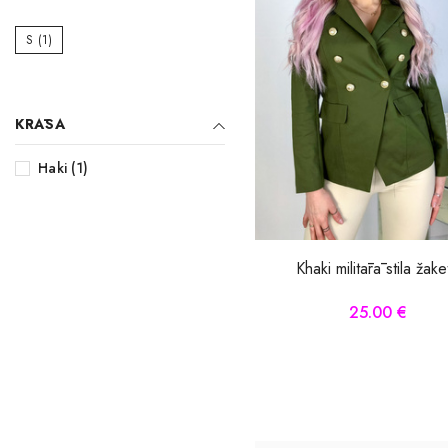
Midi kleitas
S
(1)
Vakarkleitas
Maxi kleitas
KRĀSA
Skater kleitas
Haki (1)
Mini kleitas
Adīt kleitas
Khaki militārā stila žake
25.00 €