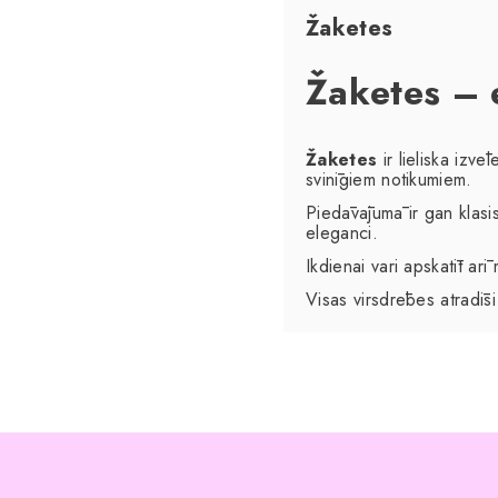
Žaketes
Žaketes – 
Žaketes
ir lieliska izvē
svinīgiem notikumiem.
Piedāvājumā ir gan klasi
eleganci.
Ikdienai vari apskatīt ar
Visas virsdrēbes atradī