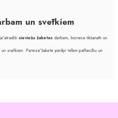
darbam un svētkiem
jā atradīsi
sieviešu žaketes
darbam, biznesa tikšanām un
 un svārkiem. Pareizā žakete piešķir tēlam pārliecību un