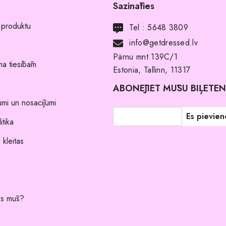
Sazināties
 produktu
Tel :
5648 3809
info@getdressed.lv
Pärnu mnt 139C/1
a tiesībām
Estonia, Tallinn, 11317
ABONĒJIET MŪSU BIĻETE
umi un nosacījumi
itika
 kleitas
es mūs?