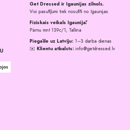
Get Dressed ir Igaunijas zīmols.
Visi pasūtījumi tiek nosūtīti no Igaunijas.
Fiziskais veikals Igaunijā:
Pärnu mnt 139c/1, Tallina
Piegāde uz Latviju:
1–3 darba dienas
✉️
Klientu atbalsts:
info@getdressed.lv
NU