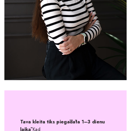
Tava kleita tiks piegādāta 1–3 dienu
laikā
Kad