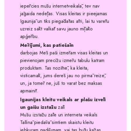
iepērcies mūsu internetveikalā, tev nav
jāgaida nedēļas. Visas kleitas ir pieejamas
Igaunijā un tiks piegādātas ātri, lai tu varētu
uzreiz sākt valkāt savu jauno mīļāko
apģērbu.
Mērījumi, kas patiešām
darbojas Mēs paši izmēram visas kleitas un
pievienojam precīzu izmēru tabulu katram
produktam. Tas nozīmē, ka kleita,
visticamāk, jums derēs jau no pirmā reizē,
un, ja tomēr ne, jūs to varat bez maksas
apmainīt.
Igaunijas kleitu veikals ar plašu izvēli
un gaišu izstāžu
zāli
Mūsu izstāžu zāle un interneta veikals
Tallinā piedāvā simtiem skaistu kleitu
jebkuram gadījumam, vai tas būtu kāzas,