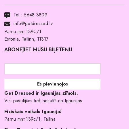
Transports
Tel :
5648 3809
Noma ar pirkuma tiesībām
info@getdressed.lv
Par mums
Pärnu mnt 139C/1
Estonia, Tallinn, 11317
Pirkuma noteikumi un nosacījumi
ABONĒJIET MŪSU BIĻETENU
Atgriešanas politika
Līgavas družiņu kleitas
Veikali
Par mani
Get Dressed ir Igaunijas zīmols.
Kāpēc izvēlēties mūs?
Visi pasūtījumi tiek nosūtīti no Igaunijas.
Fiziskais veikals Igaunijā:
Pärnu mnt 139c/1, Tallina