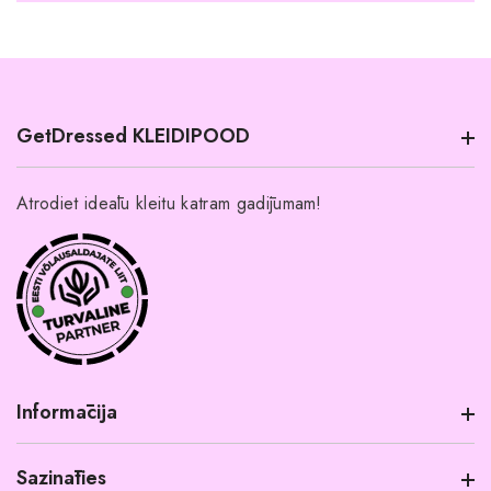
GetDressed KLEIDIPOOD
Atrodiet ideālu kleitu katram gadījumam!
Informācija
Sazināties
Informācija par produktu