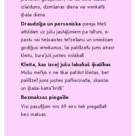
izlaidums, dzimšanas diena vai vienkārši
īpaša diena.
Draudzīga un personiska
pieeja Mēs
atbildam uz jūsu jautājumiem pa tālruni, e-
pastu vai tiešsaistes tērzēšanu un sniedzam
godīgus ieteikumus, lai palīdzētu jums atrast
kleitu, kurā jūs justies vislabāk.
Kleita, kas izceļ jūsu labākās īpašības
Mūsu mērķis ir ne tikai pārdot kleitas, bet
palīdzēt jums justies pārliecinātai, skaistai
un īpašai katrā brīdī.
Bezmaksas piegāde
Visi pasūtījumi virs 69 eiro tiek piegādāti
bez maksas.