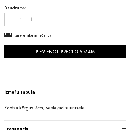
Daudzums:
Izmēru tabulas leģenda
Izmēru tabula
Kontsa kõrgus 9cm, vastavad suurusele
Transports