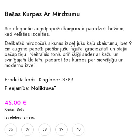
Bēšas Kurpes Ar Mirdzumu
Šie elegantie augstpapēžu
kurpes
ir paredzēti brīžiem,
kad vēlaties izcelties.
Delikātās mirdzošās siksnas izceļ jūsu kāju skaistumu, bet 9
cm augstie papēži piešķir jūsu figūrai graciozitāti un stājai
pašapziņu. Neitrālais tonis brīnišķīgi sader ar kāzu un
svinīgajām kleitām, padarot šos kurpes par sievišķīgu un
modernu izvēli.
Produkta kods:
King-beez-3783
Pieejamība:
Noliktavā
45.00 €
Krāsa:
Bēšs
Izvēlēties Izmēru:
36
37
38
39
40