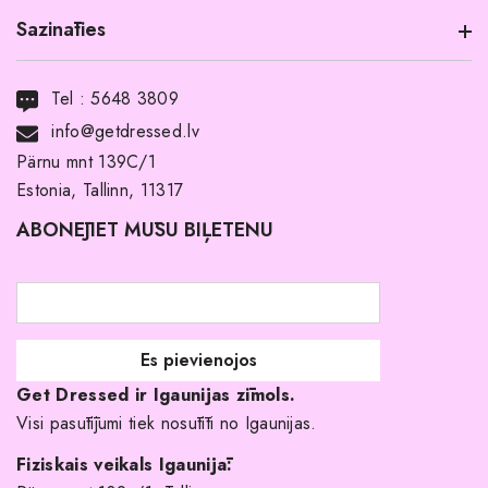
Sazināties
Informācija par produktu
Transports
Tel :
5648 3809
Noma ar pirkuma tiesībām
info@getdressed.lv
Par mums
Pärnu mnt 139C/1
Estonia, Tallinn, 11317
Pirkuma noteikumi un nosacījumi
ABONĒJIET MŪSU BIĻETENU
Atgriešanas politika
Līgavas družiņu kleitas
Veikali
Par mani
Get Dressed ir Igaunijas zīmols.
Kāpēc izvēlēties mūs?
Visi pasūtījumi tiek nosūtīti no Igaunijas.
Fiziskais veikals Igaunijā: