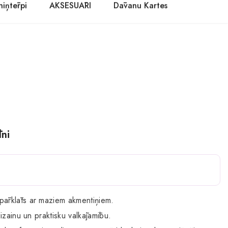
niņtērpi
AKSESUĀRI
Dāvanu Kartes
ni
 pārklāts ar maziem akmentiņiem.
dizainu un praktisku valkājamību.