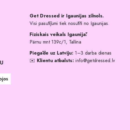
Get Dressed ir Igaunijas zīmols.
Visi pasūtījumi tiek nosūtīti no Igaunijas.
Fiziskais veikals Igaunijā:
Pärnu mnt 139c/1, Tallina
Piegāde uz Latviju:
1–3 darba dienas
✉️
Klientu atbalsts:
info@getdressed.lv
NU