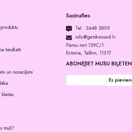
Sazināties
 produktu
Tel :
5648 3809
info@getdressed.lv
Pärnu mnt 139C/1
a tiesībām
Estonia, Tallinn, 11317
ABONĒJIET MŪSU BIĻETE
umi un nosacījumi
itika
 kleitas
es mūs?