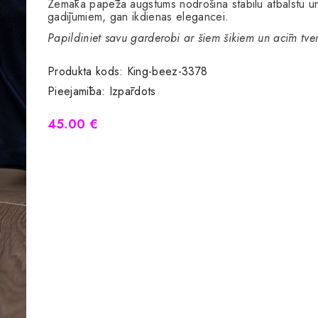
Zemāka papēža augstums nodrošina stabilu atbalstu un
gadījumiem, gan ikdienas elegancei.
Papildiniet savu garderobi ar šiem šikiem un acīm t
Produkta kods:
King-beez-3378
Pieejamība:
Izpārdots
45.00 €