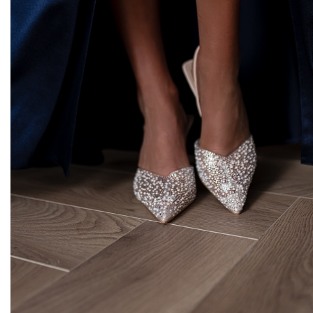
Midi kleitas
Vakarkleitas
Maxi kleitas
Skater kleitas
Mini kleitas
Adīt kleitas