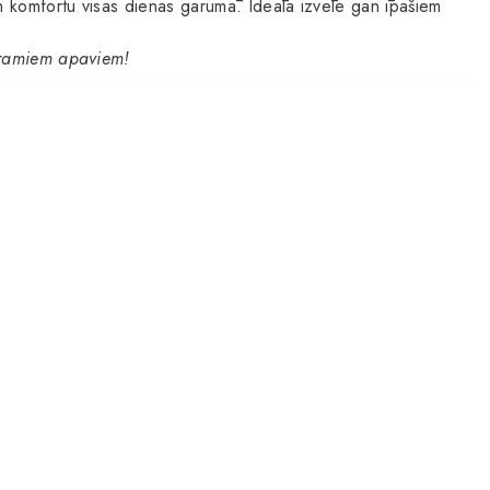
 komfortu visas dienas garumā. Ideāla izvēle gan īpašiem
veramiem apaviem!