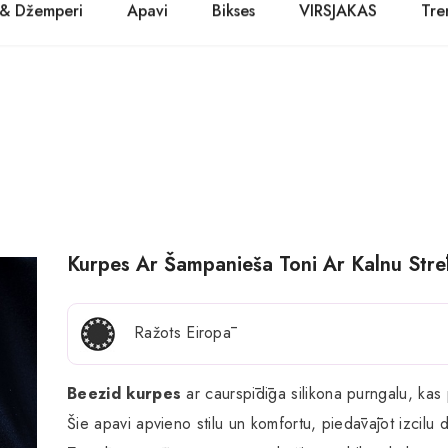
 & Džemperi
Apavi
Bikses
VIRSJAKAS
Tre
PASŪTĪT TŪLĪT! Prece tiks piegādāta 1-3 dienu laikā.
Kurpes
Džinsi
Jakas
Zābaki
Žaketes
Balerīnas
Sandales
Kurpes Ar Šampanieša Toni Ar Kalnu Strēl
Ražots Eiropā
Beezid kurpes
ar caurspīdīga silikona purngalu, kas
Šie apavi apvieno stilu un komfortu, piedāvājot izcilu 