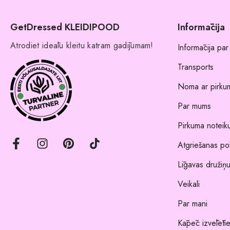
GetDressed KLEIDIPOOD
Informācija
Atrodiet ideālu kleitu katram gadījumam!
Informācija par
Transports
Noma ar pirkum
Par mums
Pirkuma noteik
Atgriešanas pol
Līgavas družiņu
Veikali
Par mani
Kāpēc izvēlēti