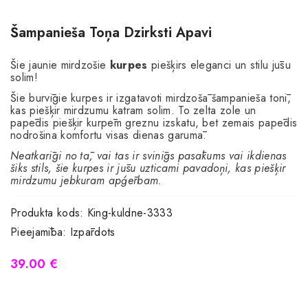
Šampanieša Toņa Dzirksti Apavi
Šie jaunie mirdzošie
kurpes
piešķirs eleganci un stilu jūsu
solim!
Šie burvīgie kurpes ir izgatavoti mirdzošā šampanieša tonī,
kas piešķir mirdzumu katram solim. To zelta zole un
papēdis piešķir kurpēm greznu izskatu, bet zemais papēdis
nodrošina komfortu visas dienas garumā.
Neatkarīgi no tā, vai tas ir svinīgs pasākums vai ikdienas
šiks stils, šie kurpes ir jūsu uzticami pavadoņi, kas piešķir
mirdzumu jebkuram apģērbam.
Produkta kods:
King-kuldne-3333
Pieejamība:
Izpārdots
39.00 €