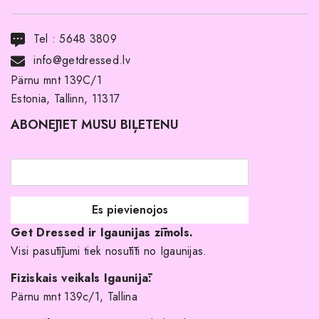
Transports
Tel :
5648 3809
Noma ar pirkuma tiesībām
info@getdressed.lv
Par mums
Pärnu mnt 139C/1
Estonia, Tallinn, 11317
Pirkuma noteikumi un nosacījumi
ABONĒJIET MŪSU BIĻETENU
Atgriešanas politika
Līgavas družiņu kleitas
Veikali
Par mani
Get Dressed ir Igaunijas zīmols.
Kāpēc izvēlēties mūs?
Visi pasūtījumi tiek nosūtīti no Igaunijas.
Fiziskais veikals Igaunijā:
Pärnu mnt 139c/1, Tallina