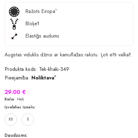
Ražots Eiropā
Bloķēt
Elastīgs audums
Augstas viduklis džinsi ar kamuflāžas rakstu. Ļoti ērti valkāt.
Produkta kods:
Tek-khaki-349
Pieejamība:
Noliktavā
29.00 €
Krāsa:
Haki
Izvēlēties Izmēru:
XS
S
Daudzums: