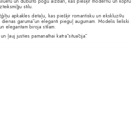
 siluetu un dubulto pogu aizdari, kas piešķir modernu un koptu
izteiksmīgu stilu.
ģīņu apkakles detaļu, kas piešķir romantisku un ekskluzīvu
s dienas garumā un eleganti pieguļ augumam. Modelis lieliski
n elegantam biroja stilam.
un ļauj justies pamanāmai katrā situācijā.