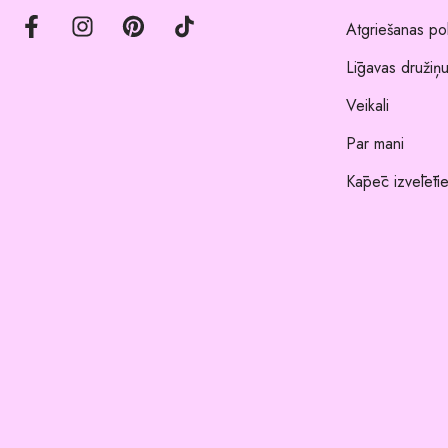
Atgriešanas pol
Līgavas družiņu
Veikali
Par mani
Kāpēc izvēlēti