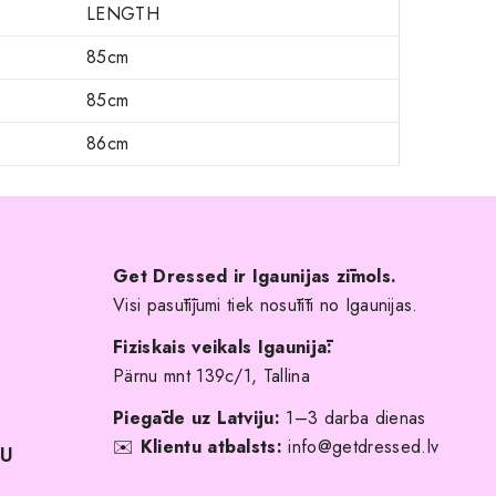
LENGTH
85cm
85cm
86cm
Get Dressed ir Igaunijas zīmols.
Visi pasūtījumi tiek nosūtīti no Igaunijas.
Fiziskais veikals Igaunijā:
Pärnu mnt 139c/1, Tallina
Piegāde uz Latviju:
1–3 darba dienas
✉️
Klientu atbalsts:
info@getdressed.lv
NU