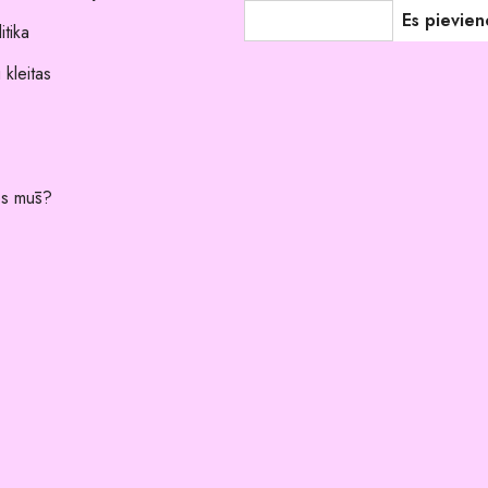
itika
 kleitas
es mūs?