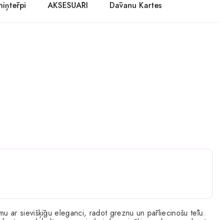
niņtērpi
AKSESUĀRI
Dāvanu Kartes
u ar sievišķīgu eleganci, radot greznu un pārliecinošu tēlu.