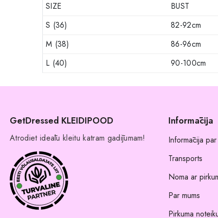
SIZE
BUST
S (36)
82-92cm
M (38)
86-96cm
L (40)
90-100cm
GetDressed KLEIDIPOOD
Informācija
Atrodiet ideālu kleitu katram gadījumam!
Informācija par
Transports
Noma ar pirkum
Par mums
Pirkuma noteik