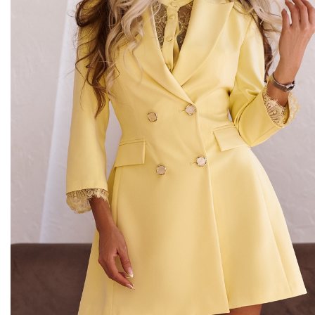
Midi kleitas
Vakarkleitas
Maxi kleitas
Skater kleitas
Mini kleitas
Adīt kleitas