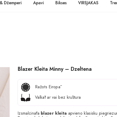
 & Džemperi
Apavi
Bikses
VIRSJAKAS
Tre
PASŪTĪT TŪLĪT! Prece tiks piegādāta 1-3 dienu laikā.
Kurpes
Džinsi
Jakas
Zābaki
Žaketes
Balerīnas
Sandales
Blazer Kleita Minny – Dzeltena
Ražots Eiropā
Valkāt ar vai bez krūštura
Izsmalcināta
blazer kleita
apvieno klasisku piegriezum