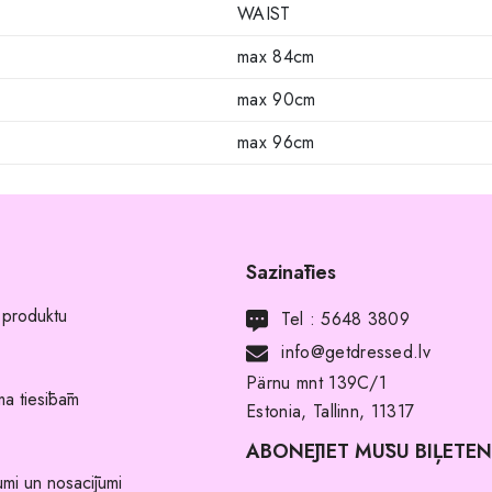
WAIST
max 84cm
max 90cm
max 96cm
Sazināties
 produktu
Tel :
5648 3809
info@getdressed.lv
Pärnu mnt 139C/1
a tiesībām
Estonia, Tallinn, 11317
ABONĒJIET MŪSU BIĻETE
umi un nosacījumi