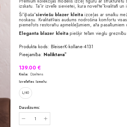
Premium kolekcijas modelis izceļ figūru ar strukturētu
izskatu. Tā ir izvēle sievietei, kura novērtē kvalitāti un 
Šī īpašā
sieviešu blazer kleita
izceļas ar smalku mež
noskaņu. Kvalitatīvais audums nodrošina komfortu visa
piemērots restorānu apmeklējumiem, āra pasākumiem u
Eleganta blazer kleita
piešķir tēlam vieglu greznību 
Produkta kods:
BleiserK-kollane-4131
Pieejamība:
Noliktavā
139.00 €
Krāsa:
Dzeltens
Izvēlēties Izmēru:
L/40
Daudzums: