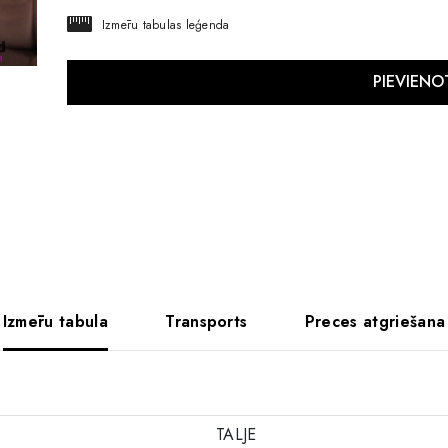
Izmēru tabulas leģenda
Izmēru tabula
Transports
Preces atgriešana
TALJE