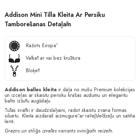
Addison Mini Tilla Kleita Ar Persiku
Tamborēšanas Detaļām
Ražots Eiropā
Valkāt ar vai bez krūštura
Bloķēt
Addison balles kleita
ir daļa no mūsu Premium kolekcijas
un izceļas ar skaistu persiku krāsas audumu un elegantu
balto izšūtu augšdaļu.
Tūlas svārki ir daudzslāņaini, radot skaistu zvana formas
siluetu. Kleita aizdarās aizmugurē ar rāvējslēdzēju un satīna
lenti.
Grezns un stilīgs izvēles variants svinīgām reizēm.