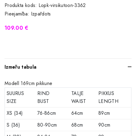
Produkta kods:
Lopk-virsikutoon-3362
Pieejamība:
Izpārdots
109.00 €
Izmēru tabula
Modell 169cm pikkune
SUURUS
RIND
TALJE
PIKKUS
SIZE
BUST
WAIST
LENGTH
XS (34)
76-86cm
64cm
89cm
S (36)
80-90cm
68cm
90cm