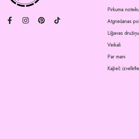
Pirkuma noteik
Atgriešanas pol
Līgavas družiņu
Veikali
Par mani
Kāpēc izvēlēti