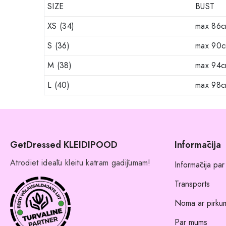
SIZE
BUST
XS (34)
max 86
S (36)
max 90
M (38)
max 94
L (40)
max 98
GetDressed KLEIDIPOOD
Informācija
Atrodiet ideālu kleitu katram gadījumam!
Informācija par
Transports
Noma ar pirkum
Par mums