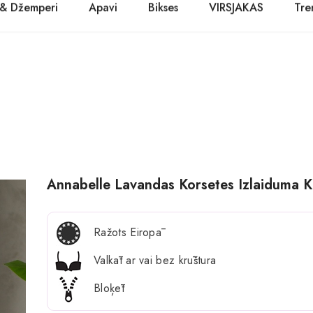
 & Džemperi
Apavi
Bikses
VIRSJAKAS
Tre
PASŪTĪT TŪLĪT! Prece tiks piegādāta 1-3 dienu laikā.
Kurpes
Džinsi
Jakas
Zābaki
Žaketes
Balerīnas
Sandales
Annabelle Lavandas Korsetes Izlaiduma Kl
Ražots Eiropā
Valkāt ar vai bez krūštura
Bloķēt