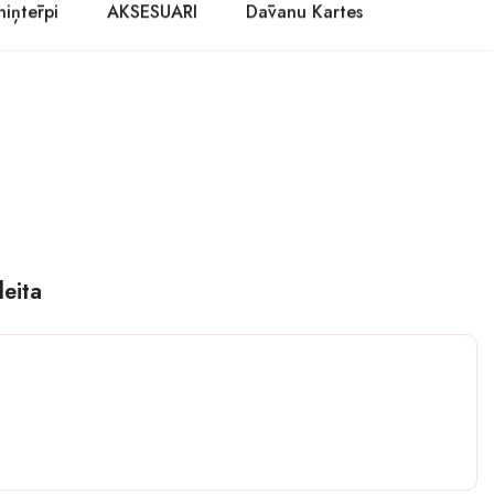
niņtērpi
AKSESUĀRI
Dāvanu Kartes
eita