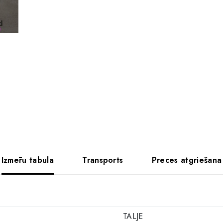
Izmēru tabula
Transports
Preces atgriešana
TALJE