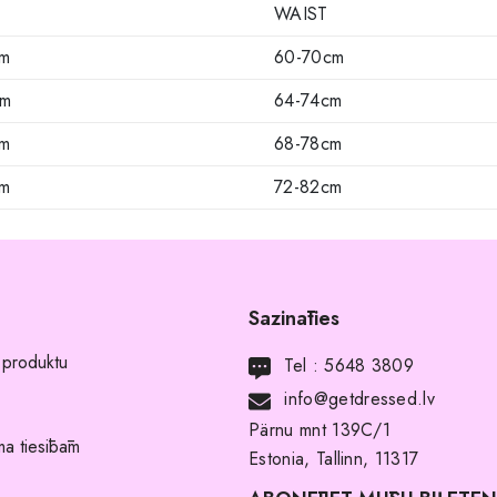
WAIST
cm
60-70cm
cm
64-74cm
cm
68-78cm
cm
72-82cm
Sazināties
 produktu
Tel :
5648 3809
info@getdressed.lv
Pärnu mnt 139C/1
a tiesībām
Estonia, Tallinn, 11317