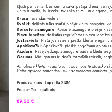
Kļūsti par uzmanības centru savā īpašajā dienā, valkā
kleita ir radīta, lai izceltu tavu skaistumu un eleganci, 
Krāsa
: lavandas violeta
Svārki
: delikāts tūlas svārki piešķir kleitai sapņainu 
Korsete aizmugure
: Korsete aizmugure piešķir klasis
Plecu lencītes
: delikātas regulējamas plecu lencītes 
Jostasvieta
: Plaša jostasvieta piešķir kleitai elegantu 
Apakšsvārki
: Apakšsvārki piešķir apģērbam apjomu un 
Aizdare
: Rāvējslēdzējs aizmugurē padara kleitu viegl
Garums
: Midi garums ir ideāls formālām reizēm, sag
Annabelle kleita ir radīta tām, kas novērtē klasisko sk
kleita apvieno romantisku stilu ar modernu komfortu, pi
Produkta kods:
Lopk-lilla-3386
Pieejamība:
Izpārdots
89.00 €