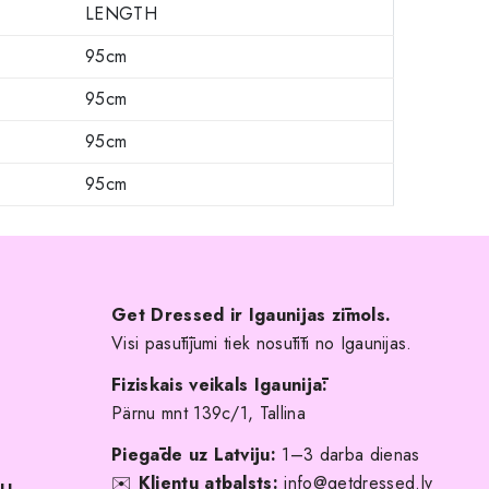
LENGTH
95cm
95cm
95cm
95cm
Get Dressed ir Igaunijas zīmols.
Visi pasūtījumi tiek nosūtīti no Igaunijas.
Fiziskais veikals Igaunijā:
Pärnu mnt 139c/1, Tallina
Piegāde uz Latviju:
1–3 darba dienas
✉️
Klientu atbalsts:
info@getdressed.lv