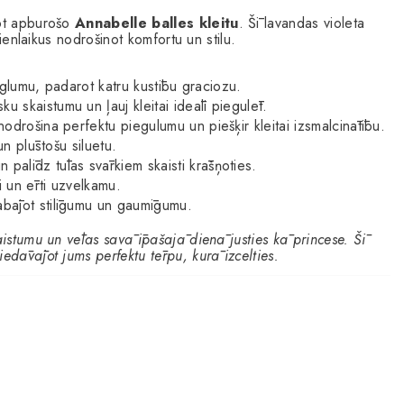
jot apburošo
Annabelle balles kleitu
. Šī lavandas violeta
vienlaikus nodrošinot komfortu un stilu.
vieglumu, padarot katru kustību graciozu.
ku skaistumu un ļauj kleitai ideāli piegulēt.
nodrošina perfektu piegulumu un piešķir kleitai izsmalcinātību.
un plūstošu siluetu.
palīdz tūlas svārkiem skaisti krāšņoties.
i un ērti uzvelkamu.
labājot stilīgumu un gaumīgumu.
aistumu un vēlas savā īpašajā dienā justies kā princese. Šī
edāvājot jums perfektu tērpu, kurā izcelties.