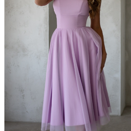
Midi kleitas
Vakarkleitas
Maxi kleitas
Skater kleitas
Mini kleitas
Adīt kleitas