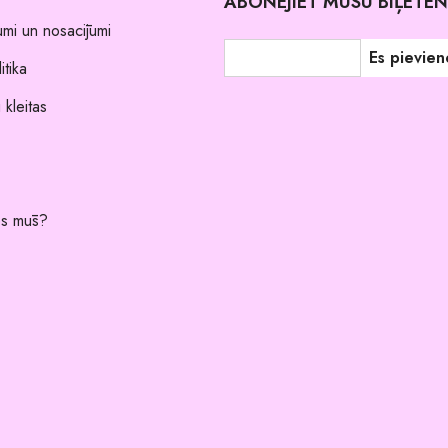
ABONĒJIET MŪSU BIĻETE
umi un nosacījumi
itika
 kleitas
es mūs?