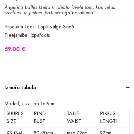
Angelina balles kleita ir ideāla izvēle tām, kas vēlas
izcelties un justies īpaši svarīgā pasākumā.
Produkta kods:
LopK-valge-3565
Pieejamība:
Izpārdots
69.00 €
Izmēru tabula
Modell, Liza, on 169cm
SUURUS
RIND
TALJE
PIKKUS
SIZE
BUST
WAIST
LENGTH
XS (34)
80-90cm
max 72cm
92cm