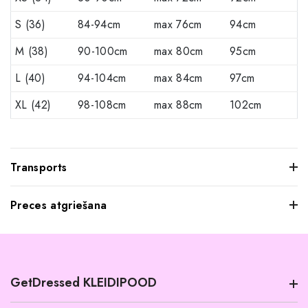
S (36)
84-94cm
max 76cm
94cm
M (38)
90-100cm
max 80cm
95cm
L (40)
94-104cm
max 84cm
97cm
XL (42)
98-108cm
max 88cm
102cm
Transports
Preces atgriešana
Mēs saprotam, ka dažkārt pasūtītie apģērbi var jūs neatstāt
iespaidu, kad tos pielaikojat. Neuztraucieties, jūs varat
atgriezt mums visus produktus, kurus nevēlaties paturēt.
GetDressed KLEIDIPOOD
Tomēr mēs lūdzam jūs ievērot šādus nosacījumus: