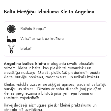
Balta Mežģīņu Izlaiduma Kleita Angelina
Ražots Eiropā
Valkāt ar vai bez krūštura
Bloķēt
Angelina balles kleita
ir eleganta izvēle oficiālām
reizēm. Kleita ir balta, kas piešķir tai romantisku un
sievišķīgu noskaņu. Garās, plūstošās piedurknēm piešķir
kleitai burvīgu noskaņu, radot skaistu un unikālu izskatu.
Kleitas viduklis uzsver sievišķīgās aprises, padarot valkātāju
burvīgu un skaistu. Dizains ar sānu siksnām ļauj pielāgot
kleitas piegriezumu atbilstoši jūsu ķermeņa formai un
komforta vajadzībām.
Rāvējslēdzējs aizmugurē piešķir kleitai praktiskumu un
atvieglo tās uzvilkšanu.