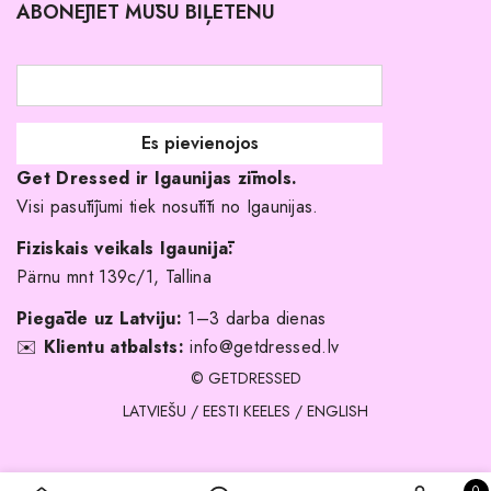
ABONĒJIET MŪSU BIĻETENU
Atgriešanas politika
Līgavas družiņu kleitas
Veikali
Par mani
Get Dressed ir Igaunijas zīmols.
Kāpēc izvēlēties mūs?
Visi pasūtījumi tiek nosūtīti no Igaunijas.
Fiziskais veikals Igaunijā:
Pärnu mnt 139c/1, Tallina
Piegāde uz Latviju:
1–3 darba dienas
✉️
Klientu atbalsts:
info@getdressed.lv
© GETDRESSED
LATVIEŠU
/
EESTI KEELES
/
ENGLISH
0 