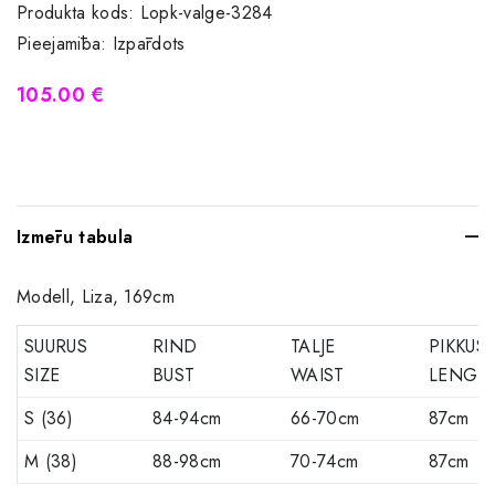
Produkta kods:
Lopk-valge-3284
Pieejamība:
Izpārdots
105.00 €
Izmēru tabula
Modell, Liza, 169cm
SUURUS
RIND
TALJE
PIKKUS
SIZE
BUST
WAIST
LENGT
S (36)
84-94cm
66-70cm
87cm
M (38)
88-98cm
70-74cm
87cm