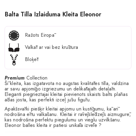
Balta Tilla Izlaiduma Kleita Eleonor
Ražots Eiropā
Valkāt ar vai bez krūštura
Bloķēt
Premium
Collection
Šī kleita, kas izgatavota no augstas kvalitātes tilla, valdzina
ar savu apjomīgo izgriezumu un delikātajām detaļām.
Eleganti piegrieztajai kleitai pievienots skaists balts plānas
ādas josta, kas perfekti izceļ jūsu figūru.
Apakšsvārki piešķir kleitai apjomu un kustīgumu, kā arī
nodrošina ērtu valkāšanu. Kleitai ir rāvējslēdzējs aizmugurē,
kas nodrošina perfektu piegulumu un vieglu uzvilkšanu.
Eleonor balles kleita ir patiesi unikāla izvēle ?