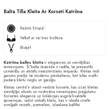
Balta Tilla Kleita Ar Korseti Katriina
Ražots Eiropā
Valkāt ar vai bez krūštura
Bloķēt
Katriina balles kleita
ir elegances un sievišķības
iemiesojums. Šī balta skaistule ir radīta, lai piesaistītu
uzmanību un atstātu neaizmirstamu iespaidu. Kleitas midi
garums piešķir tai modernu pieskārienu, bet tūlas svārki
padara kleitu vieglu un gaisīgu.
Kleitas centrā ir skaisti veidots korsete, kas izceļ kleitas
sievišķīgo siluetu un nodrošina nevainojamu piegulumu.
Korsetes elegance un kolekcijas augstā kvalitāte
apvienojas, radot unikālu kleitu, kas ir ideāla izvēle
svinīgām reizēm, piemēram, izlaiduma ballītei.