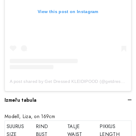
View this post on Instagram
A post shared by Get Dressed KLEIDIPOOD (@getdressed.ee)
Izmēru tabula
Modell, Liza, on 169cm
SUURUS
RIND
TALJE
PIKKUS
SIZE
BUST
WAIST
LENGTH