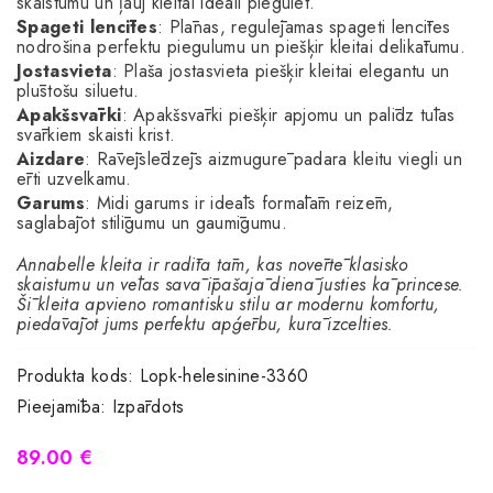
skaistumu un ļauj kleitai ideāli piegulēt.
Spageti lencītes
: Plānas, regulējamas spageti lencītes
nodrošina perfektu piegulumu un piešķir kleitai delikātumu.
Jostasvieta
: Plaša jostasvieta piešķir kleitai elegantu un
plūstošu siluetu.
Apakšsvārki
: Apakšsvārki piešķir apjomu un palīdz tūlas
svārkiem skaisti krist.
Aizdare
: Rāvējslēdzējs aizmugurē padara kleitu viegli un
ērti uzvelkamu.
Garums
: Midi garums ir ideāls formālām reizēm,
saglabājot stilīgumu un gaumīgumu.
Annabelle kleita ir radīta tām, kas novērtē klasisko
skaistumu un vēlas savā īpašajā dienā justies kā princese.
Šī kleita apvieno romantisku stilu ar modernu komfortu,
piedāvājot jums perfektu apģērbu, kurā izcelties.
Produkta kods:
Lopk-helesinine-3360
Pieejamība:
Izpārdots
89.00 €