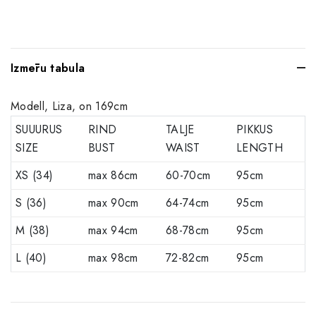
Izmēru tabula
Modell, Liza, on 169cm
SUUURUS
RIND
TALJE
PIKKUS
SIZE
BUST
WAIST
LENGTH
XS (34)
max 86cm
60-70cm
95cm
S (36)
max 90cm
64-74cm
95cm
M (38)
max 94cm
68-78cm
95cm
L (40)
max 98cm
72-82cm
95cm