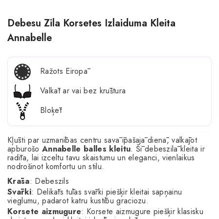
Debesu Zila Korsetes Izlaiduma Kleita
Annabelle
Ražots Eiropā
Valkāt ar vai bez krūštura
Bloķēt
Kļūsti par uzmanības centru savā īpašajā dienā, valkājot
apburošo
Annabelle balles kleitu
. Šī debeszilā kleita ir
radīta, lai izceltu tavu skaistumu un eleganci, vienlaikus
nodrošinot komfortu un stilu.
Krāsa
: Debeszils
Svārki
: Delikāts tūlas svārki piešķir kleitai sapņainu
vieglumu, padarot katru kustību graciozu.
Korsete aizmugure
: Korsete aizmugure piešķir klasisku