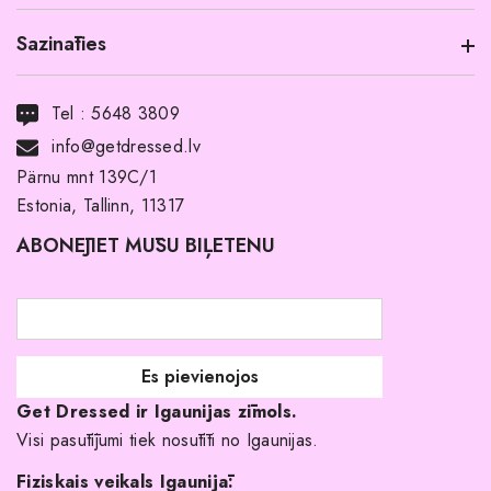
Sazināties
Informācija par produktu
Transports
Tel :
5648 3809
Noma ar pirkuma tiesībām
info@getdressed.lv
Par mums
Pärnu mnt 139C/1
Estonia, Tallinn, 11317
Pirkuma noteikumi un nosacījumi
ABONĒJIET MŪSU BIĻETENU
Atgriešanas politika
Līgavas družiņu kleitas
Veikali
Par mani
Get Dressed ir Igaunijas zīmols.
Kāpēc izvēlēties mūs?
Visi pasūtījumi tiek nosūtīti no Igaunijas.
Fiziskais veikals Igaunijā: