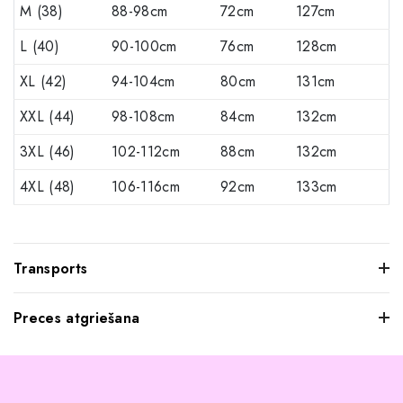
M (38)
88-98cm
72cm
127cm
L (40)
90-100cm
76cm
128cm
XL (42)
94-104cm
80cm
131cm
XXL (44)
98-108cm
84cm
132cm
3XL (46)
102-112cm
88cm
132cm
4XL (48)
106-116cm
92cm
133cm
Transports
Preces atgriešana
Mēs saprotam, ka dažkārt pasūtītie apģērbi var jūs neatstāt
iespaidu, kad tos pielaikojat. Neuztraucieties, jūs varat