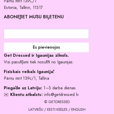
Par mums
Pärnu mnt 139C/1
Estonia, Tallinn, 11317
Pirkuma noteikumi un nosacījumi
ABONĒJIET MŪSU BIĻETENU
Atgriešanas politika
Līgavas družiņu kleitas
Veikali
Par mani
Get Dressed ir Igaunijas zīmols.
Kāpēc izvēlēties mūs?
Visi pasūtījumi tiek nosūtīti no Igaunijas.
Fiziskais veikals Igaunijā:
Pärnu mnt 139c/1, Tallina
Piegāde uz Latviju:
1–3 darba dienas
✉️
Klientu atbalsts:
info@getdressed.lv
© GETDRESSED
LATVIEŠU
/
EESTI KEELES
/
ENGLISH