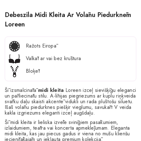
Debeszila Midi Kleita Ar Volānu Piedurknēm
Loreen
Ražots Eiropā
Valkāt ar vai bez krūštura
Bloķēt
Šī izsmalcinātā
midi kleita
Loreen izceļ sievišķīgu eleganci
un pārliecinātu stilu. A-līnijas piegriezums ar kuplu riņķveida
svārku daļu skaisti akcentē vidukli un rada plūstošu siluetu.
Īsās volānu piedurknes piešķir vieglumu, savukārt V veida
kakla izgriezums eleganti izceļ augšdaļu.
Šī midi kleita ir lieliska izvēle svinīgiem pasākumiem,
izlaidumiem, teātra vai koncerta apmeklējumam. Eleganta
midi kleita, kas jau piecus gadus ir viena no mūsu klienšu
iecienītākajām un iekļauta premium kolekcijā.