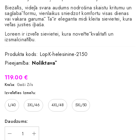
Biezāks, vidēja svara audums nodrošina skaistu kritumu un
saglabā formu, vienlaikus sniedzot komfortu visas dienas
vai vakara garumā. Tā ir eleganta midi kleita sievietei, kura
vēlas justies īpaša.
Loreen ir izvēle sievietei, kura novērtē kvalitāti un
izsmalcinātību.
Produkta kods:
LopK-helesinine-2150
Pieejamība:
Noliktavā
119.00 €
Krāsa:
Gaiši Zils
Izvēlēties Izmēru:
L/40
3XL/46
4XL/48
5XL/50
Daudzums: