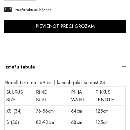
Izmēru tabulas leģenda
Izmēru tabula
Modell Liza: on 169 cm | kannab pildil suurust XS
SUURUS
RIND
PIHA
PIKKUS
SIZE
BUST
WAIST
LENGTH
XS (34)
76-86cm
64cm
125cm
S (36)
82-92cm
68cm
125cm