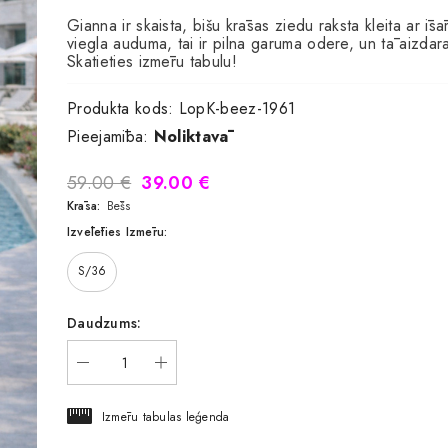
Gianna ir skaista, bišu krāsas ziedu raksta kleita ar ī
viegla auduma, tai ir pilna garuma odere, un tā aizdarā
Skatieties izmēru tabulu!
Produkta kods:
LopK-beez-1961
Pieejamība:
Noliktavā
59.00 €
39.00 €
Krāsa:
Bēšs
Izvēlēties Izmēru:
S/36
Daudzums:
Izmēru tabulas leģenda