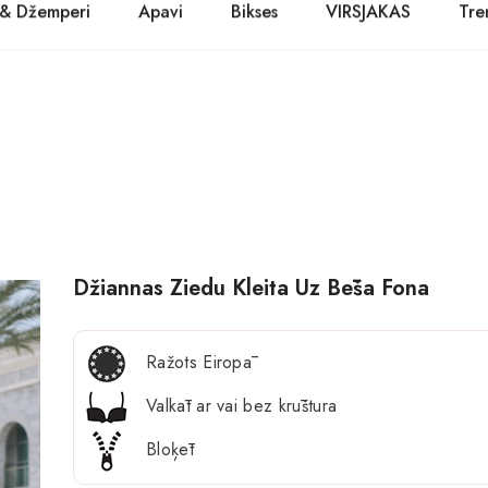
 & Džemperi
Apavi
Bikses
VIRSJAKAS
Tre
PASŪTĪT TŪLĪT! Prece tiks piegādāta 1-3 dienu laikā.
Kurpes
Džinsi
Jakas
Zābaki
Žaketes
Balerīnas
Sandales
Džiannas Ziedu Kleita Uz Bēša Fona
Ražots Eiropā
Valkāt ar vai bez krūštura
Bloķēt