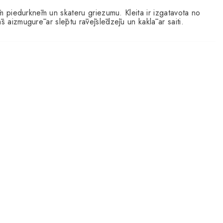
sām piedurknēm un skateru griezumu. Kleita ir izgatavota no
s aizmugurē ar slēptu rāvējslēdzēju un kaklā ar saiti.