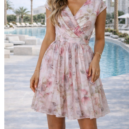
Midi kleitas
Vakarkleitas
Maxi kleitas
Skater kleitas
Mini kleitas
Adīt kleitas