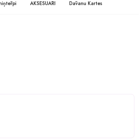
niņtērpi
AKSESUĀRI
Dāvanu Kartes