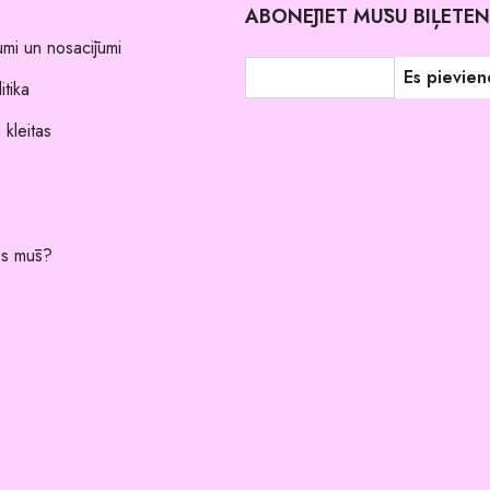
ABONĒJIET MŪSU BIĻETE
umi un nosacījumi
itika
 kleitas
es mūs?