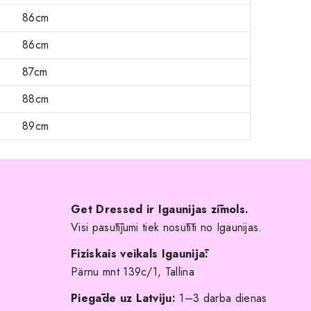
86cm
86cm
87cm
88cm
89cm
Get Dressed ir Igaunijas zīmols.
Visi pasūtījumi tiek nosūtīti no Igaunijas.
Fiziskais veikals Igaunijā:
Pärnu mnt 139c/1, Tallina
Piegāde uz Latviju:
1–3 darba dienas