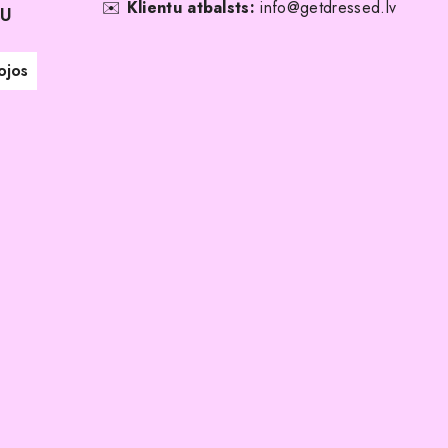
✉️
Klientu atbalsts:
info@getdressed.lv
NU