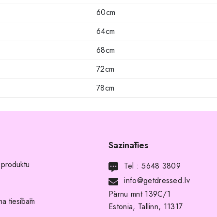
60cm
64cm
68cm
72cm
78cm
Sazināties
 produktu
Tel :
5648 3809
info@getdressed.lv
Pärnu mnt 139C/1
a tiesībām
Estonia, Tallinn, 11317