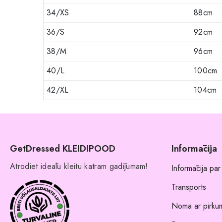
34/XS
88cm
36/S
92cm
38/M
96cm
40/L
100cm
42/XL
104cm
GetDressed KLEIDIPOOD
Informācija
Atrodiet ideālu kleitu katram gadījumam!
Informācija par
Transports
Noma ar pirkum