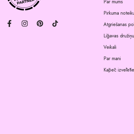
Par mums
Pirkuma noteik
Atgriešanas pol
Līgavas družiņu
Veikali
Par mani
Kāpēc izvēlēti