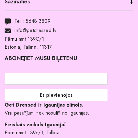
Sazināties
Informācija par produktu
Transports
Tel :
5648 3809
Noma ar pirkuma tiesībām
info@getdressed.lv
Par mums
Pärnu mnt 139C/1
Estonia, Tallinn, 11317
Pirkuma noteikumi un nosacījumi
ABONĒJIET MŪSU BIĻETENU
Atgriešanas politika
Līgavas družiņu kleitas
Veikali
Par mani
Get Dressed ir Igaunijas zīmols.
Kāpēc izvēlēties mūs?
Visi pasūtījumi tiek nosūtīti no Igaunijas.
Fiziskais veikals Igaunijā:
Pärnu mnt 139c/1, Tallina