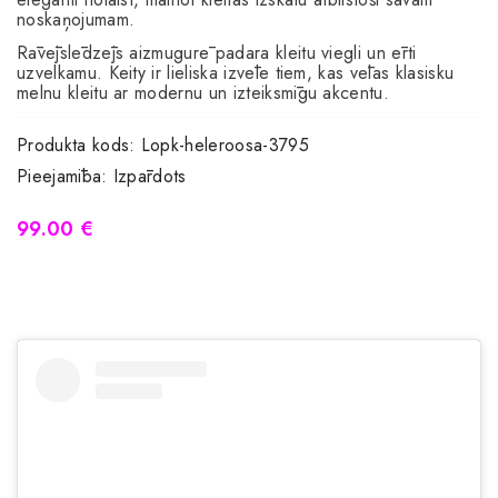
noskaņojumam.
Rāvējslēdzējs aizmugurē padara kleitu viegli un ērti
uzvelkamu. Keity ir lieliska izvēle tiem, kas vēlas klasisku
melnu kleitu ar modernu un izteiksmīgu akcentu.
Produkta kods:
Lopk-heleroosa-3795
Pieejamība:
Izpārdots
99.00 €