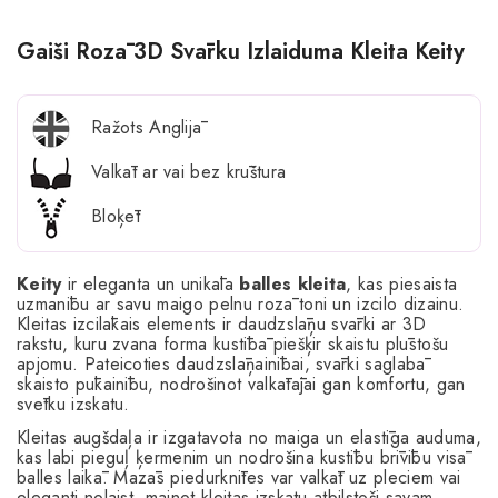
Gaiši Rozā 3D Svārku Izlaiduma Kleita Keity
Ražots Anglijā
Valkāt ar vai bez krūštura
Bloķēt
Keity
ir eleganta un unikāla
balles kleita
, kas piesaista
uzmanību ar savu maigo pelnu rozā toni un izcilo dizainu.
Kleitas izcilākais elements ir daudzslāņu svārki ar 3D
rakstu, kuru zvana forma kustībā piešķir skaistu plūstošu
apjomu. Pateicoties daudzslāņainībai, svārki saglabā
skaisto pūkainību, nodrošinot valkātājai gan komfortu, gan
svētku izskatu.
Kleitas augšdaļa ir izgatavota no maiga un elastīga auduma,
kas labi pieguļ ķermenim un nodrošina kustību brīvību visā
balles laikā. Mazās piedurknītes var valkāt uz pleciem vai
eleganti nolaist, mainot kleitas izskatu atbilstoši savam