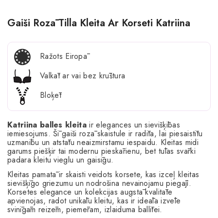
Gaiši Rozā Tilla Kleita Ar Korseti Katriina
Ražots Eiropā
Valkāt ar vai bez krūštura
Bloķēt
Katriina balles kleita
ir elegances un sievišķības
iemiesojums. Šī gaiši rozā skaistule ir radīta, lai piesaistītu
uzmanību un atstātu neaizmirstamu iespaidu. Kleitas midi
garums piešķir tai modernu pieskārienu, bet tūlas svārki
padara kleitu vieglu un gaisīgu.
Kleitas pamatā ir skaisti veidots korsete, kas izceļ kleitas
sievišķīgo griezumu un nodrošina nevainojamu piegāji.
Korsetes elegance un kolekcijas augstā kvalitāte
apvienojas, radot unikālu kleitu, kas ir ideāla izvēle
svinīgām reizēm, piemēram, izlaiduma ballītei.