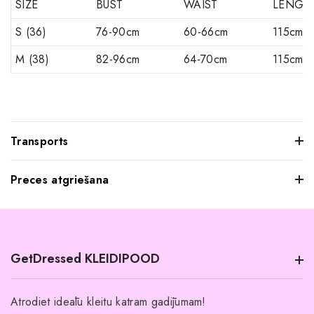
SIZE
BUST
WAIST
LENGT
S (36)
76-90cm
60-66cm
115cm
M (38)
82-96cm
64-70cm
115cm
Transports
Preces atgriešana
Mēs saprotam, ka dažkārt pasūtītie apģērbi var jūs neatstāt
iespaidu, kad tos pielaikojat. Neuztraucieties, jūs varat
atgriezt mums visus produktus, kurus nevēlaties paturēt.
GetDressed KLEIDIPOOD
Tomēr mēs lūdzam jūs ievērot šādus nosacījumus:
Preces ir jāatgriež 14 dienu laikā pēc piegādes.
Atrodiet ideālu kleitu katram gadījumam!
Produktiem jābūt nelietotiem un nemazgātiem.