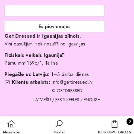
Līgavas družiņu kleitas
Veikali
Par mani
Get Dressed ir Igaunijas zīmols.
Kāpēc izvēlēties mūs?
Visi pasūtījumi tiek nosūtīti no Igaunijas.
Fiziskais veikals Igaunijā:
Pärnu mnt 139c/1, Tallina
Piegāde uz Latviju:
1–3 darba dienas
✉️
Klientu atbalsts:
info@getdressed.lv
© GETDRESSED
LATVIEŠU
/
EESTI KEELES
/
ENGLISH
0 
0
IEPIRKU
Mājaslapa
Meklēt
IEPIRKUMU GROZS