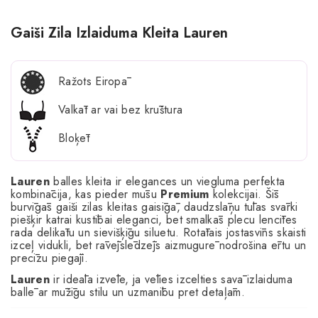
Gaiši Zila Izlaiduma Kleita Lauren
Ražots Eiropā
Valkāt ar vai bez krūštura
Bloķēt
Lauren
balles kleita ir elegances un viegluma perfekta
kombinācija, kas pieder mūsu
Premium
kolekcijai. Šīs
burvīgās gaiši zilas kleitas gaisīgā, daudzslāņu tūlas svārki
piešķir katrai kustībai eleganci, bet smalkās plecu lencītes
rada delikātu un sievišķīgu siluetu. Rotātais jostasvīns skaisti
izceļ vidukli, bet rāvējslēdzējs aizmugurē nodrošina ērtu un
precīzu piegāji.
Lauren
ir ideāla izvēle, ja vēlies izcelties savā izlaiduma
ballē ar mūžīgu stilu un uzmanību pret detaļām.