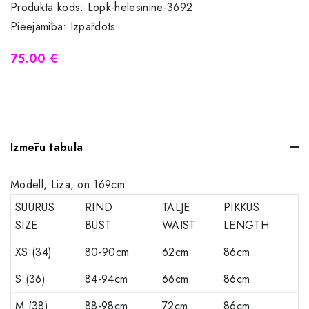
Produkta kods:
Lopk-helesinine-3692
Pieejamība:
Izpārdots
75.00 €
Izmēru tabula
Modell, Liza, on 169cm
SUURUS
RIND
TALJE
PIKKUS
SIZE
BUST
WAIST
LENGTH
XS (34)
80-90cm
62cm
86cm
S (36)
84-94cm
66cm
86cm
M (38)
88-98cm
72cm
86cm