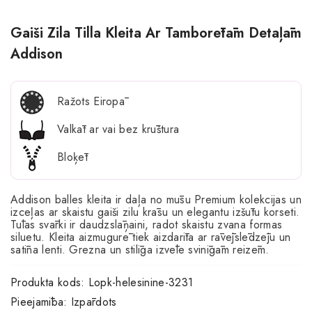
Gaiši Zila Tilla Kleita Ar Tamborētām Detaļām
Addison
Ražots Eiropā
Valkāt ar vai bez krūštura
Bloķēt
Addison balles kleita ir daļa no mūsu Premium kolekcijas un
izceļas ar skaistu gaiši zilu krāsu un elegantu izšūtu korseti.
Tūlas svārki ir daudzslāņaini, radot skaistu zvana formas
siluetu. Kleita aizmugurē tiek aizdarīta ar rāvējslēdzēju un
satīna lenti. Grezna un stilīga izvēle svinīgām reizēm.
Produkta kods:
Lopk-helesinine-3231
Pieejamība:
Izpārdots