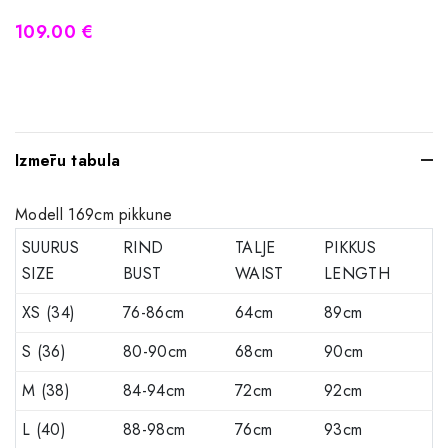
109.00 €
Izmēru tabula
Modell 169cm pikkune
SUURUS
RIND
TALJE
PIKKUS
SIZE
BUST
WAIST
LENGTH
XS (34)
76-86cm
64cm
89cm
S (36)
80-90cm
68cm
90cm
M (38)
84-94cm
72cm
92cm
L (40)
88-98cm
76cm
93cm