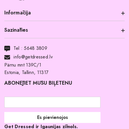
Informācija
Sazināties
Informācija par produktu
Transports
Tel :
5648 3809
Noma ar pirkuma tiesībām
info@getdressed.lv
Par mums
Pärnu mnt 139C/1
Estonia, Tallinn, 11317
Pirkuma noteikumi un nosacījumi
ABONĒJIET MŪSU BIĻETENU
Atgriešanas politika
Līgavas družiņu kleitas
Veikali
Par mani
Get Dressed ir Igaunijas zīmols.