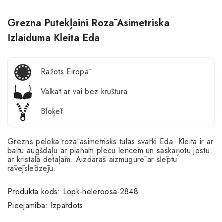
Grezna Putekļaini Rozā Asimetriska
Izlaiduma Kleita Eda
Ražots Eiropā
Valkāt ar vai bez krūštura
Bloķēt
Grezns pelēkā rozā asimetrisks tūlas svārki Eda. Kleita ir ar
baltu augšdaļu ar plānām plecu lencēm un saskaņotu jostu
ar kristāla detaļām. Aizdarās aizmugurē ar slēptu
rāvējslēdzēju.
Produkta kods:
Lopk-heleroosa-2848
Pieejamība:
Izpārdots