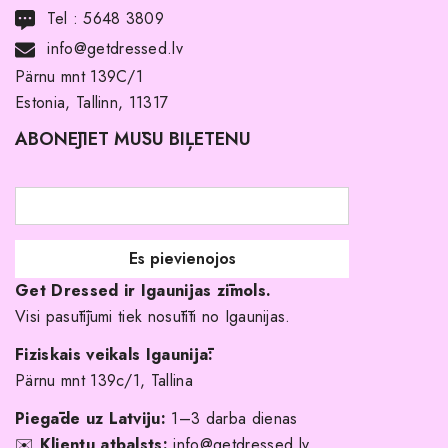
Tel :
5648 3809
Noma ar pirkuma tiesībām
info@getdressed.lv
Par mums
Pärnu mnt 139C/1
Estonia, Tallinn, 11317
Pirkuma noteikumi un nosacījumi
ABONĒJIET MŪSU BIĻETENU
Atgriešanas politika
Līgavas družiņu kleitas
Veikali
Par mani
Get Dressed ir Igaunijas zīmols.
Kāpēc izvēlēties mūs?
Visi pasūtījumi tiek nosūtīti no Igaunijas.
Fiziskais veikals Igaunijā:
Pärnu mnt 139c/1, Tallina
Piegāde uz Latviju:
1–3 darba dienas
✉️
Klientu atbalsts:
info@getdressed.lv