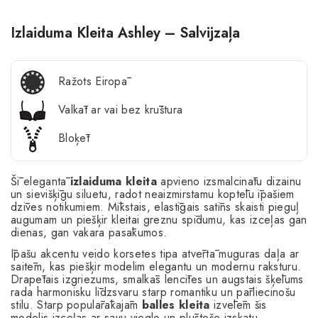
Izlaiduma Kleita Ashley – Salvijzaļa
Ražots Eiropā
Valkāt ar vai bez krūštura
Bloķēt
Šī elegantā
izlaiduma kleita
apvieno izsmalcinātu dizainu
un sievišķīgu siluetu, radot neaizmirstamu koptēlu īpašiem
dzīves notikumiem. Mīkstais, elastīgais satīns skaisti pieguļ
augumam un piešķir kleitai greznu spīdumu, kas izceļas gan
dienas, gan vakara pasākumos.
Īpašu akcentu veido korsetes tipa atvērtā muguras daļa ar
saitēm, kas piešķir modelim elegantu un modernu raksturu.
Drapētais izgriezums, smalkās lencītes un augstais šķēlums
rada harmonisku līdzsvaru starp romantiku un pārliecinošu
stilu. Starp populārākajām
balles kleita
izvēlēm šis
modelis izceļas ar savu vieglo un plūstošo izskatu.