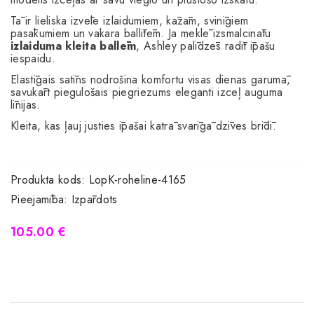
Tā ir lieliska izvēle izlaidumiem, kāzām, svinīgiem
pasākumiem un vakara ballītēm. Ja meklē izsmalcinātu
izlaiduma kleita ballēm
, Ashley palīdzēs radīt īpašu
iespaidu.
Elastīgais satīns nodrošina komfortu visas dienas garumā,
savukārt piegulošais piegriezums eleganti izceļ auguma
līnijas.
Kleita, kas ļauj justies īpašai katrā svarīgā dzīves brīdī.
Produkta kods:
LopK-roheline-4165
Pieejamība:
Izpārdots
105.00 €