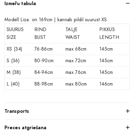
Izmēru tabula
Modell Liza: on 169cm | kannab pildil suurust XS
SUURUS
RIND
TALJE
PIKKUS
SIZE
BUST
WAIST
LENGTH
XS (34)
76-86cm
max 68cm
145cm
S (36)
80-90cm
max 72cm
145cm
M (38)
84-94cm
max 76cm
145cm
L (40)
88-98cm
max 80cm
146cm
Transports
Preces atgriešana