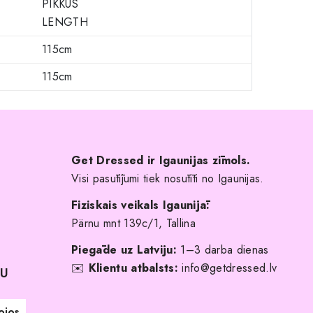
PIKKUS
LENGTH
115cm
115cm
Get Dressed ir Igaunijas zīmols.
Visi pasūtījumi tiek nosūtīti no Igaunijas.
Fiziskais veikals Igaunijā:
Pärnu mnt 139c/1, Tallina
Piegāde uz Latviju:
1–3 darba dienas
✉️
Klientu atbalsts:
info@getdressed.lv
NU