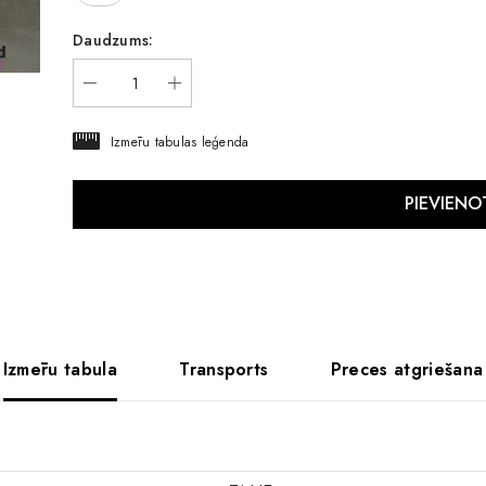
Daudzums:
Izmēru tabulas leģenda
Izmēru tabula
Transports
Preces atgriešana