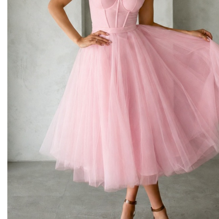
Midi kleitas
Vakarkleitas
Maxi kleitas
Skater kleitas
Mini kleitas
Adīt kleitas