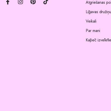
Atgriešanas pol
Līgavas družiņu
Veikali
Par mani
Kāpēc izvēlēti