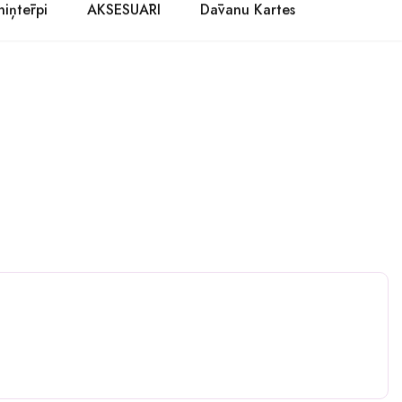
niņtērpi
AKSESUĀRI
Dāvanu Kartes