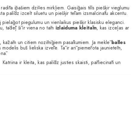
radīta īpašiem dzīves mirkļiem. Gaisīgais tills piešķir vieglumu
a palīdz izcelt siluetu un piešķir tēlam izsmalcinātu akcentu.
pielāgot piegulumu un vienlaikus piešķir klasisku eleganci.
, tādēļ šī ir viena no tām
izlaiduma kleitām
, kas izceļas ar
ām, kāzām un citiem nozīmīgiem pasākumiem. Ja meklē
balles
s modelis būs lieliska izvēle. Tā ir arī piemērota jaunietēm,
enā.
triina ir kleita, kas palīdz justies skaisti, pārliecināti un