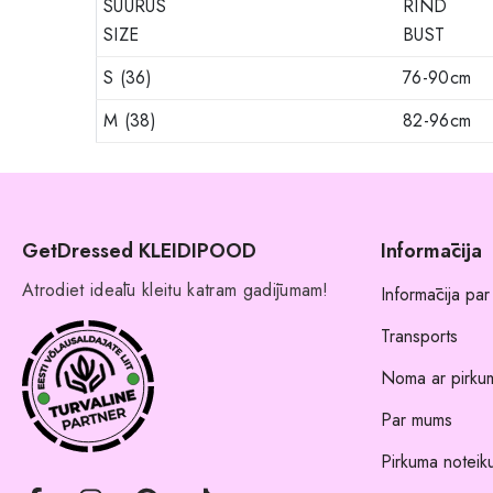
SUURUS
RIND
SIZE
BUST
S (36)
76-90cm
M (38)
82-96cm
GetDressed KLEIDIPOOD
Informācija
Atrodiet ideālu kleitu katram gadījumam!
Informācija par
Transports
Noma ar pirkum
Par mums
Pirkuma noteik