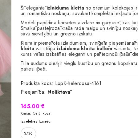
Šī elegantā
izlaiduma kleita
no premium kolekcijas ir 
un romantisku noskaņu, savukārt komplektā iekļautā jost
Modeli papildina korsetes aizdare mugurpusē, kas ļauj 
Smalkā pasteļrozā krāsa rada maigu un svinīgu noskaņu
savu sievišķību un grezno izskatu.
Kleita ir piemērota izlaidumiem, svinīgām pieņemšan
kleitu
vai stilīgu
izlaiduma kleita ballēm
variantu, ši
kuras vēlas izskatīties eleganti un pārliecinoši īpašā di
Tilla audums piešķir vieglu kustību un greznu kopskatu. Ka
patiesi īpaši.
Produkta kods:
LopK-heleroosa-4161
Pieejamība:
Noliktavā
165.00 €
Krāsa:
Gaiši Rozā
Izvēlēties Izmēru:
S/36