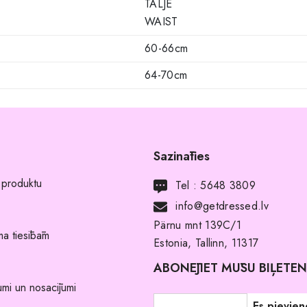
TALJE
WAIST
60-66cm
64-70cm
Sazināties
 produktu
Tel :
5648 3809
info@getdressed.lv
Pärnu mnt 139C/1
a tiesībām
Estonia, Tallinn, 11317
ABONĒJIET MŪSU BIĻETE
umi un nosacījumi