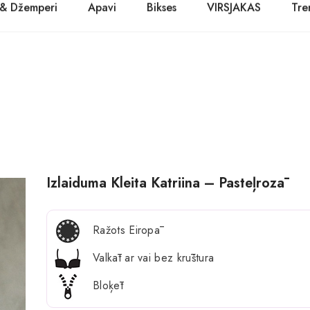
 & Džemperi
Apavi
Bikses
VIRSJAKAS
Tre
PASŪTĪT TŪLĪT! Prece tiks piegādāta 1-3 dienu laikā.
Kurpes
Džinsi
Jakas
Zābaki
Žaketes
Balerīnas
Sandales
Izlaiduma Kleita Katriina – Pasteļrozā
Ražots Eiropā
Valkāt ar vai bez krūštura
Bloķēt