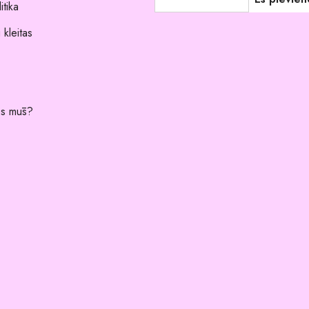
itika
 kleitas
es mūs?