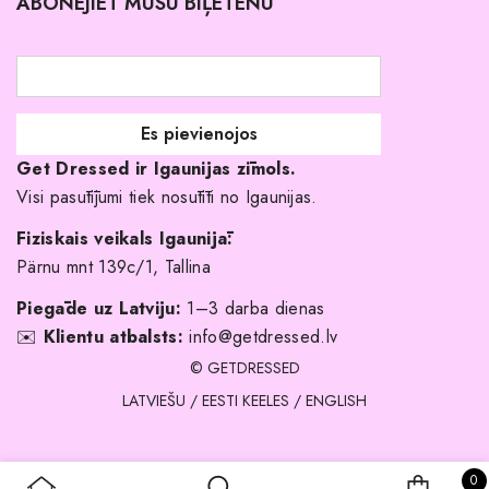
ABONĒJIET MŪSU BIĻETENU
Atgriešanas politika
Līgavas družiņu kleitas
Veikali
Par mani
Get Dressed ir Igaunijas zīmols.
Kāpēc izvēlēties mūs?
Visi pasūtījumi tiek nosūtīti no Igaunijas.
Fiziskais veikals Igaunijā:
Pärnu mnt 139c/1, Tallina
Piegāde uz Latviju:
1–3 darba dienas
✉️
Klientu atbalsts:
info@getdressed.lv
© GETDRESSED
LATVIEŠU
/
EESTI KEELES
/
ENGLISH
0 
0
IEPIRKU