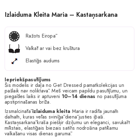
Izlaiduma Kleita Maria – Kastaņsarkana
Ražots Eiropā
Valkāt ar vai bez krūštura
Elastīgs audums
Iepriekšpasūtījums
Šis modelis ir daļa no Get Dressed pamatkolekcijas un
pašlaik nav noliktavā. Mēs veicam papildu pasūtījumu, un
piegādes laiks ir aptuveni
10–14 dienas
no pasūtījuma
apstiprināšanas brīža.
Izsmalcinātā
izlaiduma kleita
Maria ir radīta jaunām
dāmām, kuras vēlas svinīgā dienā justies īpaši.
Kastaņsarkanā krāsa piešķir dziļumu un eleganci, savukārt
mīkstais, elastīgais biezais satīns nodrošina patīkamu
valkāšanu visas dienas garumā.