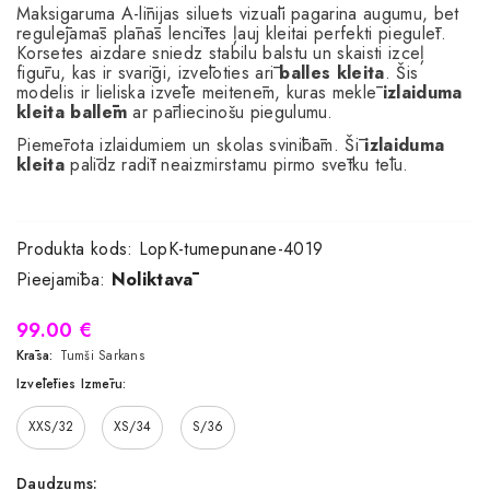
Maksigaruma A-līnijas siluets vizuāli pagarina augumu, bet
regulējamās plānās lencītes ļauj kleitai perfekti piegulēt.
Korsetes aizdare sniedz stabilu balstu un skaisti izceļ
figūru, kas ir svarīgi, izvēloties arī
balles kleita
. Šis
modelis ir lieliska izvēle meitenēm, kuras meklē
izlaiduma
kleita ballēm
ar pārliecinošu piegulumu.
Piemērota izlaidumiem un skolas svinībām. Šī
izlaiduma
kleita
palīdz radīt neaizmirstamu pirmo svētku tēlu.
Produkta kods:
LopK-tumepunane-4019
Pieejamība:
Noliktavā
99.00 €
Krāsa:
Tumši Sarkans
Izvēlēties Izmēru:
XXS/32
XS/34
S/36
Daudzums: