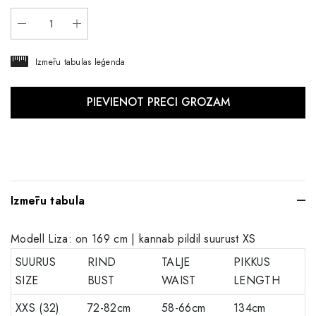
Izmēru tabulas leģenda
Izmēru tabula
Modell Liza: on 169 cm | kannab pildil suurust XS
SUURUS
RIND
TALJE
PIKKUS
SIZE
BUST
WAIST
LENGTH
XXS (32)
72-82cm
58-66cm
134cm