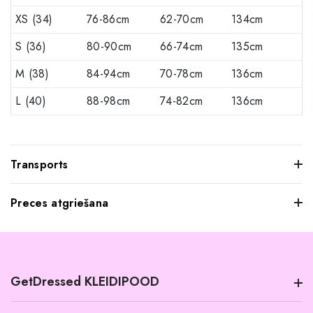
XS (34)
76-86cm
62-70cm
134cm
S (36)
80-90cm
66-74cm
135cm
M (38)
84-94cm
70-78cm
136cm
L (40)
88-98cm
74-82cm
136cm
Transports
Preces atgriešana
Mēs saprotam, ka dažkārt pasūtītie apģērbi var jūs neatstāt
iespaidu, kad tos pielaikojat. Neuztraucieties, jūs varat
atgriezt mums visus produktus, kurus nevēlaties paturēt.
GetDressed KLEIDIPOOD
Tomēr mēs lūdzam jūs ievērot šādus nosacījumus: