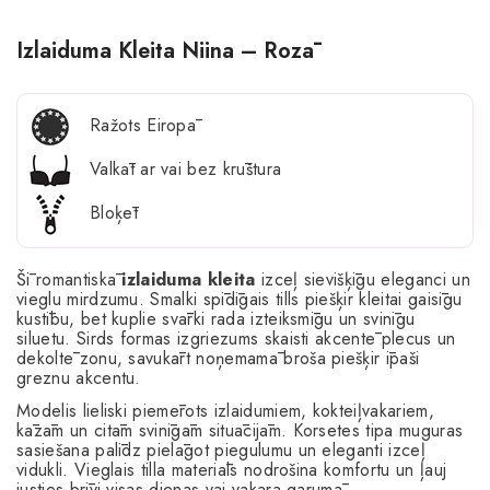
Izlaiduma Kleita Niina – Rozā
Ražots Eiropā
Valkāt ar vai bez krūštura
Bloķēt
Šī romantiskā
izlaiduma kleita
izceļ sievišķīgu eleganci un
vieglu mirdzumu. Smalki spīdīgais tills piešķir kleitai gaisīgu
kustību, bet kuplie svārki rada izteiksmīgu un svinīgu
siluetu. Sirds formas izgriezums skaisti akcentē plecus un
dekoltē zonu, savukārt noņemamā broša piešķir īpaši
greznu akcentu.
Modelis lieliski piemērots izlaidumiem, kokteiļvakariem,
kāzām un citām svinīgām situācijām. Korsetes tipa muguras
sasiešana palīdz pielāgot piegulumu un eleganti izceļ
vidukli. Vieglais tilla materiāls nodrošina komfortu un ļauj
justies brīvi visas dienas vai vakara garumā.