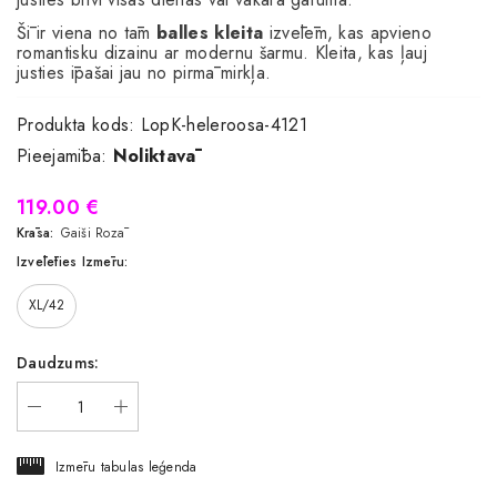
Šī ir viena no tām
balles kleita
izvēlēm, kas apvieno
romantisku dizainu ar modernu šarmu. Kleita, kas ļauj
justies īpašai jau no pirmā mirkļa.
Produkta kods:
LopK-heleroosa-4121
Pieejamība:
Noliktavā
119.00 €
Krāsa:
Gaiši Rozā
Izvēlēties Izmēru:
XL/42
Daudzums:
Izmēru tabulas leģenda