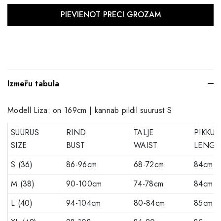
Izmēru tabula
Modell Liza: on 169cm | kannab pildil suurust S
SUURUS
RIND
TALJE
PIKKUS
SIZE
BUST
WAIST
LENGT
S (36)
86-96cm
68-72cm
84cm
M (38)
90-100cm
74-78cm
84cm
L (40)
94-104cm
80-84cm
85cm