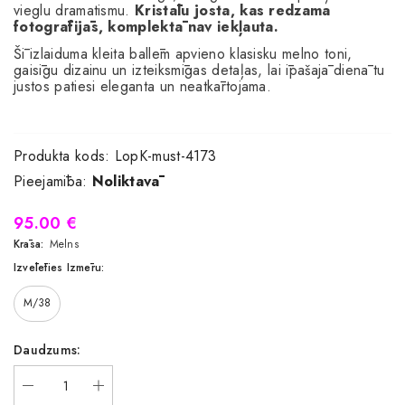
vieglu dramatismu.
Kristālu josta, kas redzama
fotogrāfijās, komplektā nav iekļauta.
Šī izlaiduma kleita ballēm apvieno klasisku melno toni,
gaisīgu dizainu un izteiksmīgas detaļas, lai īpašajā dienā tu
justos patiesi eleganta un neatkārtojama.
Produkta kods:
LopK-must-4173
Pieejamība:
Noliktavā
95.00 €
Krāsa:
Melns
Izvēlēties Izmēru:
M/38
Daudzums: