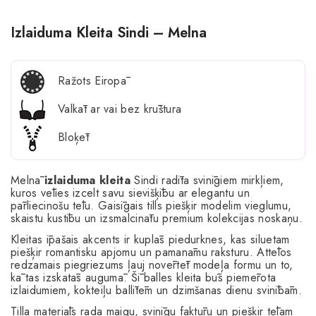
Izlaiduma Kleita Sindi – Melna
Ražots Eiropā
Valkāt ar vai bez krūštura
Bloķēt
Melnā
izlaiduma
kleita
Sindi radīta svinīgiem mirkļiem,
kuros vēlies izcelt savu sievišķību ar elegantu un
pārliecinošu tēlu. Gaisīgais tills piešķir modelim vieglumu,
skaistu kustību un izsmalcinātu premium kolekcijas noskaņu.
Kleitas īpašais akcents ir kuplās piedurknes, kas siluetam
piešķir romantisku apjomu un pamanāmu raksturu. Attēlos
redzamais piegriezums ļauj novērtēt modeļa formu un to,
kā tas izskatās augumā. Šī balles kleita būs piemērota
izlaidumiem, kokteiļu ballītēm un dzimšanas dienu svinībām.
Tilla materiāls rada maigu, svinīgu faktūru un piešķir tēlam