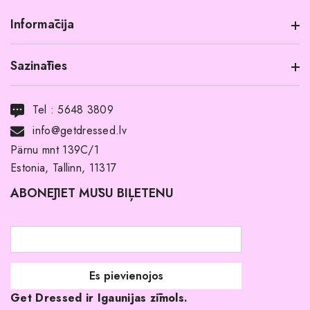
Informācija
Sazināties
Informācija par produktu
Transports
Tel :
5648 3809
Noma ar pirkuma tiesībām
info@getdressed.lv
Par mums
Pärnu mnt 139C/1
Estonia, Tallinn, 11317
Pirkuma noteikumi un nosacījumi
ABONĒJIET MŪSU BIĻETENU
Atgriešanas politika
Līgavas družiņu kleitas
Veikali
Par mani
Get Dressed ir Igaunijas zīmols.
Kāpēc izvēlēties mūs?