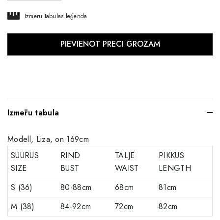
Izmēru tabulas leģenda
Izmēru tabula
Modell, Liza, on 169cm
SUURUS
RIND
TALJE
PIKKUS
SIZE
BUST
WAIST
LENGTH
S (36)
80-88cm
68cm
81cm
M (38)
84-92cm
72cm
82cm