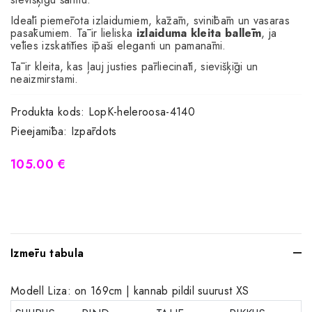
Ideāli piemērota izlaidumiem, kāzām, svinībām un vasaras
pasākumiem. Tā ir lieliska
izlaiduma kleita ballēm
, ja
vēlies izskatīties īpaši eleganti un pamanāmi.
Tā ir kleita, kas ļauj justies pārliecināti, sievišķīgi un
neaizmirstami.
Produkta kods:
LopK-heleroosa-4140
Pieejamība:
Izpārdots
105.00 €
Izmēru tabula
Modell Liza: on 169cm | kannab pildil suurust XS