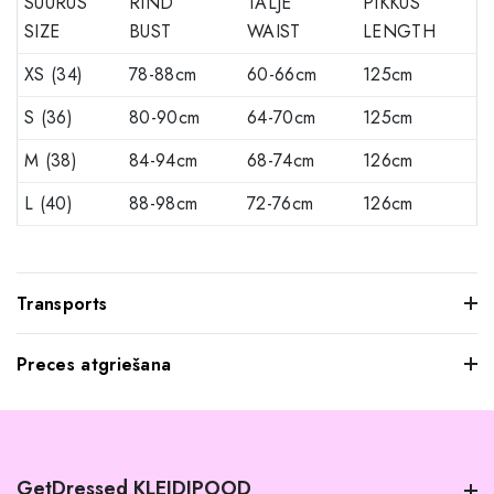
SUURUS
RIND
TALJE
PIKKUS
SIZE
BUST
WAIST
LENGTH
XS (34)
78-88cm
60-66cm
125cm
S (36)
80-90cm
64-70cm
125cm
M (38)
84-94cm
68-74cm
126cm
L (40)
88-98cm
72-76cm
126cm
Transports
Preces atgriešana
Mēs saprotam, ka dažkārt pasūtītie apģērbi var jūs neatstāt
iespaidu, kad tos pielaikojat. Neuztraucieties, jūs varat
atgriezt mums visus produktus, kurus nevēlaties paturēt.
GetDressed KLEIDIPOOD