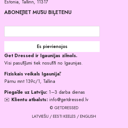
Estonia, Tallinn, 11317
Pirkuma noteikumi un nosacījumi
ABONĒJIET MŪSU BIĻETENU
Atgriešanas politika
Līgavas družiņu kleitas
Veikali
Par mani
Get Dressed ir Igaunijas zīmols.
Kāpēc izvēlēties mūs?
Visi pasūtījumi tiek nosūtīti no Igaunijas.
Fiziskais veikals Igaunijā:
Pärnu mnt 139c/1, Tallina
Piegāde uz Latviju:
1–3 darba dienas
✉️
Klientu atbalsts:
info@getdressed.lv
© GETDRESSED
LATVIEŠU
/
EESTI KEELES
/
ENGLISH