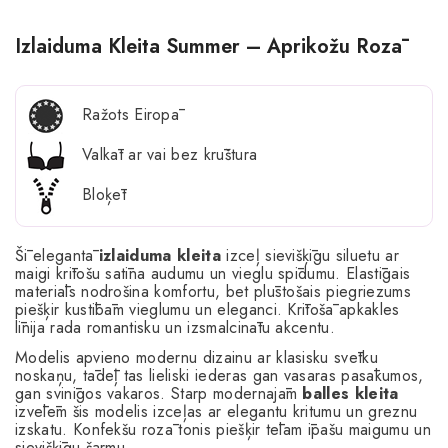
Izlaiduma Kleita Summer – Aprikožu Rozā
Ražots Eiropā
Valkāt ar vai bez krūštura
Bloķēt
Šī elegantā
izlaiduma kleita
izceļ sievišķīgu siluetu ar
maigi krītošu satīna audumu un vieglu spīdumu. Elastīgais
materiāls nodrošina komfortu, bet plūstošais piegriezums
piešķir kustībām vieglumu un eleganci. Krītošā apkakles
līnija rada romantisku un izsmalcinātu akcentu.
Modelis apvieno modernu dizainu ar klasisku svētku
noskaņu, tādēļ tas lieliski iederas gan vasaras pasākumos,
gan svinīgos vakaros. Starp modernajām
balles kleita
izvēlēm šis modelis izceļas ar elegantu kritumu un greznu
izskatu. Konfekšu rozā tonis piešķir tēlam īpašu maigumu un
sievišķīgu šarmu.