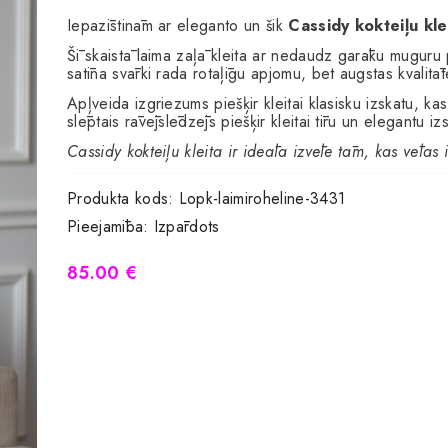
Iepazīstinām ar eleganto un šik
Cassidy kokteiļu kle
Šī skaistā laima zaļā kleita ar nedaudz garāku muguru 
satīna svārki rada rotaļīgu apjomu, bet augstas kvalit
Apļveida izgriezums piešķir kleitai klasisku izskatu, ka
slēptais rāvējslēdzējs piešķir kleitai tīru un elegantu iz
Cassidy kokteiļu kleita ir ideāla izvēle tām, kas vēlas i
Produkta kods:
Lopk-laimiroheline-3431
Pieejamība:
Izpārdots
85.00 €