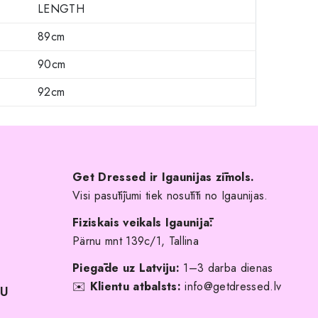
LENGTH
89cm
90cm
92cm
Get Dressed ir Igaunijas zīmols.
Visi pasūtījumi tiek nosūtīti no Igaunijas.
Fiziskais veikals Igaunijā:
Pärnu mnt 139c/1, Tallina
Piegāde uz Latviju:
1–3 darba dienas
✉️
Klientu atbalsts:
info@getdressed.lv
NU