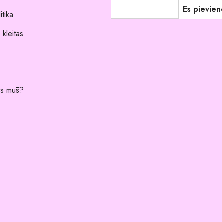
itika
 kleitas
es mūs?