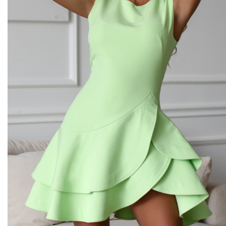
Midi kleitas
Vakarkleitas
Maxi kleitas
Skater kleitas
Mini kleitas
Adīt kleitas