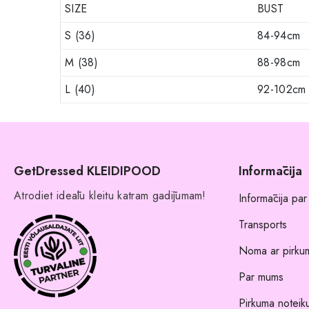
SIZE
BUST
S (36)
84-94cm
M (38)
88-98cm
L (40)
92-102cm
GetDressed KLEIDIPOOD
Informācija
Atrodiet ideālu kleitu katram gadījumam!
Informācija par
Transports
Noma ar pirkum
Par mums
Pirkuma noteik