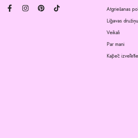
Atgriešanas pol
Līgavas družiņu
Veikali
Par mani
Kāpēc izvēlēti