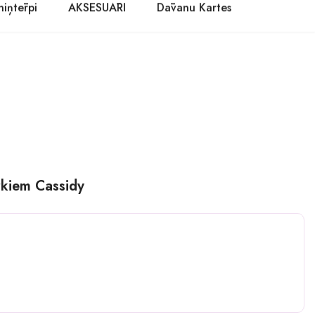
niņtērpi
AKSESUĀRI
Dāvanu Kartes
rkiem Cassidy