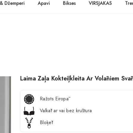
 & Džemperi
Apavi
Bikses
VIRSJAKAS
Tre
PASŪTĪT TŪLĪT! Prece tiks piegādāta 1-3 dienu laikā.
Kurpes
Džinsi
Jakas
Zābaki
Žaketes
Balerīnas
Sandales
Laima Zaļa Kokteiļkleita Ar Volāniem Svā
Ražots Eiropā
Valkāt ar vai bez krūštura
Bloķēt