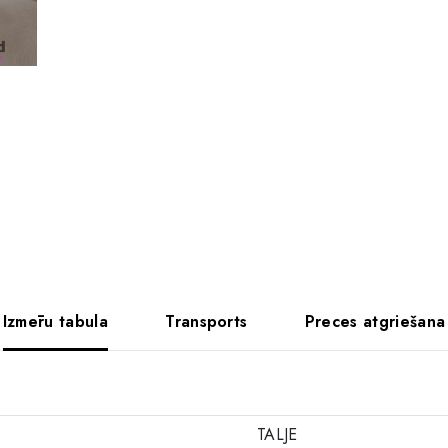
Izmēru tabula
Transports
Preces atgriešana
TALJE