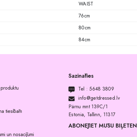
WAIST
76cm
80cm
84cm
Sazināties
 produktu
Tel :
5648 3809
info@getdressed.lv
Pärnu mnt 139C/1
a tiesībām
Estonia, Tallinn, 11317
ABONĒJIET MŪSU BIĻETE
umi un nosacījumi