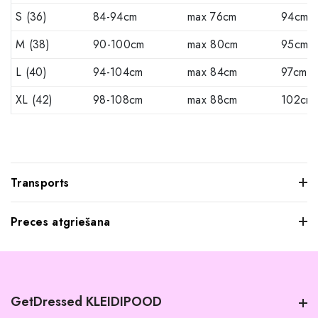
S (36)
84-94cm
max 76cm
94cm
M (38)
90-100cm
max 80cm
95cm
L (40)
94-104cm
max 84cm
97cm
XL (42)
98-108cm
max 88cm
102cm
Transports
Preces atgriešana
Mēs saprotam, ka dažkārt pasūtītie apģērbi var jūs neatstāt
iespaidu, kad tos pielaikojat. Neuztraucieties, jūs varat
atgriezt mums visus produktus, kurus nevēlaties paturēt.
GetDressed KLEIDIPOOD
Tomēr mēs lūdzam jūs ievērot šādus nosacījumus: