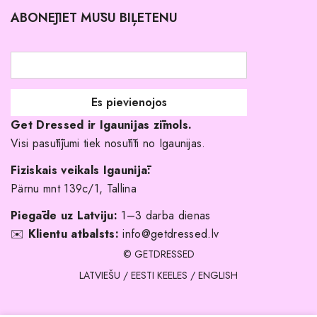
ABONĒJIET MŪSU BIĻETENU
Atgriešanas politika
Līgavas družiņu kleitas
Veikali
Par mani
Get Dressed ir Igaunijas zīmols.
Kāpēc izvēlēties mūs?
Visi pasūtījumi tiek nosūtīti no Igaunijas.
Fiziskais veikals Igaunijā:
Pärnu mnt 139c/1, Tallina
Piegāde uz Latviju:
1–3 darba dienas
✉️
Klientu atbalsts:
info@getdressed.lv
© GETDRESSED
LATVIEŠU
/
EESTI KEELES
/
ENGLISH