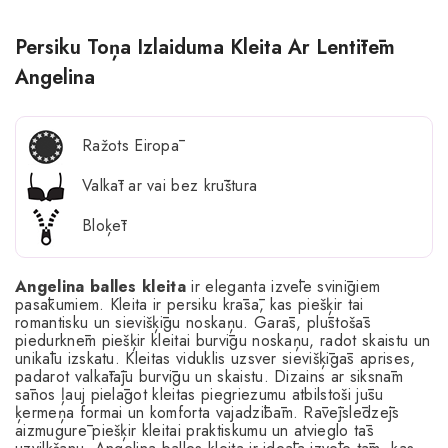
Persiku Toņa Izlaiduma Kleita Ar Lentītēm
Angelina
Ražots Eiropā
Valkāt ar vai bez krūštura
Bloķēt
Angelina balles kleita
ir eleganta izvēle svinīgiem
pasākumiem. Kleita ir persiku krāsā, kas piešķir tai
romantisku un sievišķīgu noskaņu. Garās, plūstošās
piedurknēm piešķir kleitai burvīgu noskaņu, radot skaistu un
unikālu izskatu. Kleitas viduklis uzsver sievišķīgās aprises,
padarot valkātāju burvīgu un skaistu. Dizains ar siksnām
sānos ļauj pielāgot kleitas piegriezumu atbilstoši jūsu
ķermeņa formai un komforta vajadzībām. Rāvējslēdzējs
aizmugurē piešķir kleitai praktiskumu un atvieglo tās