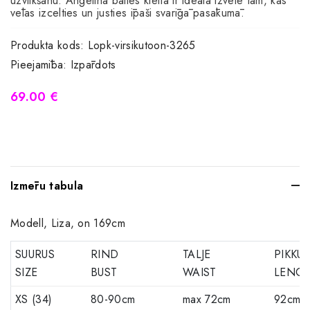
uzvilkšanu. Angelina balles kleita ir ideāla izvēle tām, kas
vēlas izcelties un justies īpaši svarīgā pasākumā.
Produkta kods:
Lopk-virsikutoon-3265
Pieejamība:
Izpārdots
69.00 €
Izmēru tabula
Modell, Liza, on 169cm
SUURUS
RIND
TALJE
PIKKUS
SIZE
BUST
WAIST
LENG
XS (34)
80-90cm
max 72cm
92cm