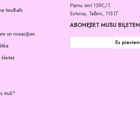
Pärnu mnt 139C/1
a tiesībām
Estonia, Tallinn, 11317
ABONĒJIET MŪSU BIĻETE
umi un nosacījumi
itika
 kleitas
es mūs?