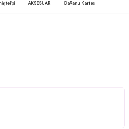
niņtērpi
AKSESUĀRI
Dāvanu Kartes