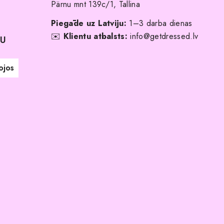
Pärnu mnt 139c/1, Tallina
Piegāde uz Latviju:
1–3 darba dienas
✉️
Klientu atbalsts:
info@getdressed.lv
NU