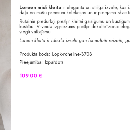
Loreen midi kleita
ir eleganta un stilīga izvēle, kas 
daļa no mūsu premium kolekcijas un ir pieejama skaistā
Rūtainie piedurkņi piešķir kleitai gaisīgumu un kustīg
kustību. V-veida izgriezums piešķir dekoltē zonai elega
viegli valkājamu.
Loreen kleita ir ideāla izvēle gan formālām reizēm, ga
Produkta kods:
Lopk-roheline-3708
Pieejamība:
Izpārdots
109.00 €