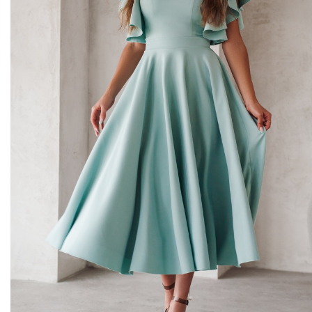
Midi kleitas
Vakarkleitas
Maxi kleitas
Skater kleitas
Mini kleitas
Adīt kleitas