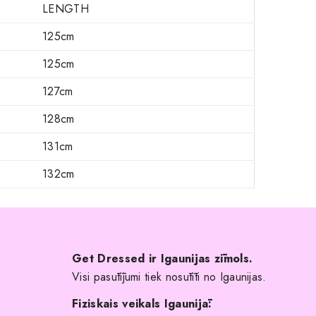
LENGTH
125cm
125cm
127cm
128cm
131cm
132cm
Get Dressed ir Igaunijas zīmols.
Visi pasūtījumi tiek nosūtīti no Igaunijas.
Fiziskais veikals Igaunijā: