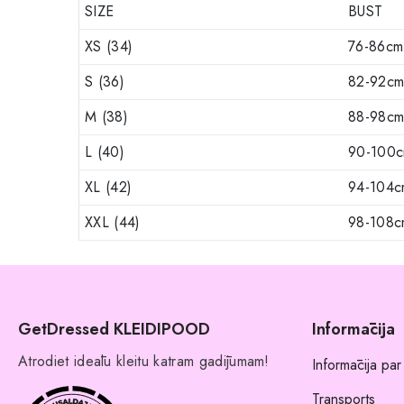
SIZE
BUST
XS (34)
76-86cm
S (36)
82-92c
M (38)
88-98c
L (40)
90-100
XL (42)
94-104c
XXL (44)
98-108c
GetDressed KLEIDIPOOD
Informācija
Atrodiet ideālu kleitu katram gadījumam!
Informācija par
Transports