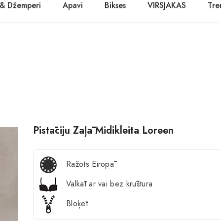
 & Džemperi
Apavi
Bikses
VIRSJAKAS
Tre
PASŪTĪT TŪLĪT! Prece tiks piegādāta 1-3 dienu laikā.
Kurpes
Džinsi
Jakas
Zābaki
Žaketes
Balerīnas
Sandales
Pistāciju Zaļā Midikleita Loreen
Ražots Eiropā
Valkāt ar vai bez krūštura
Bloķēt