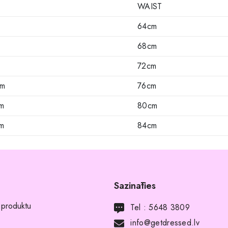
WAIST
64cm
m
68cm
m
72cm
cm
76cm
m
80cm
m
84cm
Sazināties
 produktu
Tel :
5648 3809
info@getdressed.lv