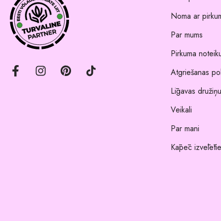
Noma ar pirkum
Par mums
Pirkuma noteik
Atgriešanas pol
Līgavas družiņu
Veikali
Par mani
Kāpēc izvēlēti