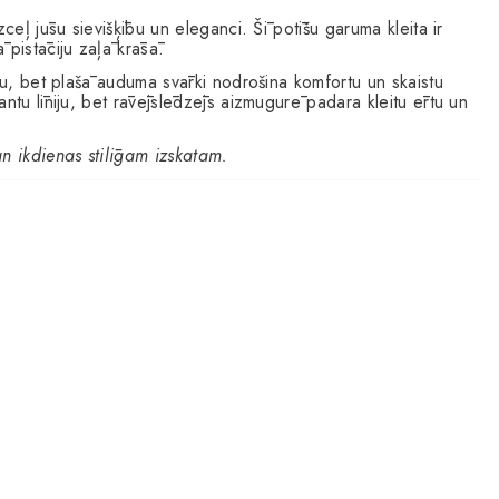
izceļ jūsu sievišķību un eleganci. Šī potīšu garuma kleita ir
 pistāciju zaļā krāsā.
umu, bet plašā auduma svārki nodrošina komfortu un skaistu
ntu līniju, bet rāvējslēdzējs aizmugurē padara kleitu ērtu un
n ikdienas stilīgam izskatam.