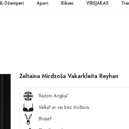
 & Džemperi
Apavi
Bikses
VIRSJAKAS
Tre
PASŪTĪT TŪLĪT! Prece tiks piegādāta 1-3 dienu laikā.
Kurpes
Džinsi
Jakas
Zābaki
Žaketes
Balerīnas
Sandales
Zeltaina Mirdzoša Vakarkleita Reyhan
Ražots Anglijā
Valkāt ar vai bez krūštura
Bloķēt