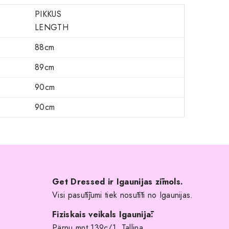
PIKKUS
LENGTH
88cm
89cm
90cm
90cm
Get Dressed ir Igaunijas zīmols.
Visi pasūtījumi tiek nosūtīti no Igaunijas.
Fiziskais veikals Igaunijā:
Pärnu mnt 139c/1, Tallina