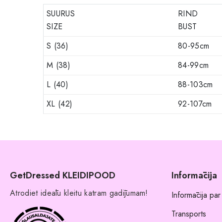
SUURUS
RIND
SIZE
BUST
S (36)
80-95cm
M (38)
84-99cm
L (40)
88-103cm
XL (42)
92-107cm
GetDressed KLEIDIPOOD
Informācija
Atrodiet ideālu kleitu katram gadījumam!
Informācija par
Transports