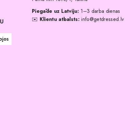
Piegāde uz Latviju:
1–3 darba dienas
✉️
Klientu atbalsts:
info@getdressed.lv
NU