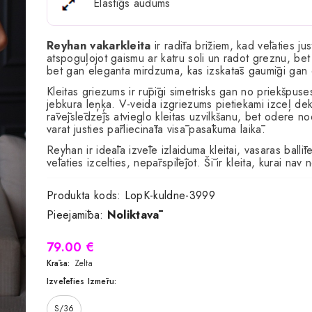
Elastīgs audums
Reyhan vakarkleita
ir radīta brīžiem, kad vēlaties ju
atspoguļojot gaismu ar katru soli un radot greznu, bet 
bet gan eleganta mirdzuma, kas izskatās gaumīgi gan
Kleitas griezums ir rūpīgi simetrisks gan no priekšpuse
jebkura leņķa. V-veida izgriezums pietiekami izceļ dek
rāvējslēdzējs atvieglo kleitas uzvilkšanu, bet odere no
varat justies pārliecināta visā pasākuma laikā.
Reyhan ir ideāla izvēle izlaiduma kleitai, vasaras ball
vēlaties izcelties, nepārspīlējot. Šī ir kleita, kurai n
Produkta kods:
LopK-kuldne-3999
Pieejamība:
Noliktavā
79.00 €
Krāsa:
Zelta
Izvēlēties Izmēru:
S/36