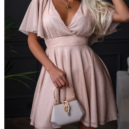
Midi kleitas
Vakarkleitas
Maxi kleitas
Skater kleitas
Mini kleitas
Adīt kleitas