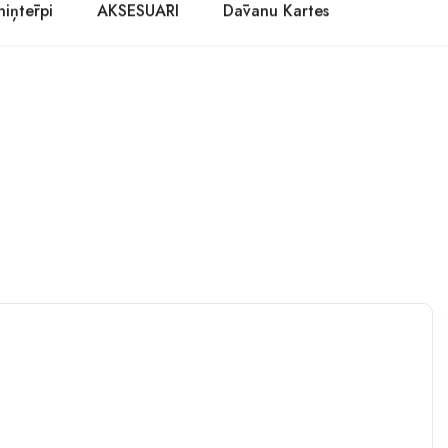
niņtērpi
AKSESUĀRI
Dāvanu Kartes