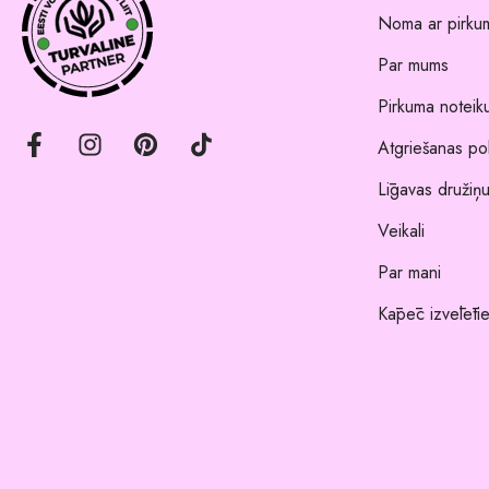
Noma ar pirkum
Par mums
Pirkuma noteik
Atgriešanas pol
Līgavas družiņu
Veikali
Par mani
Kāpēc izvēlēti