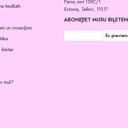
Pärnu mnt 139C/1
a tiesībām
Estonia, Tallinn, 11317
ABONĒJIET MŪSU BIĻETE
umi un nosacījumi
itika
 kleitas
es mūs?