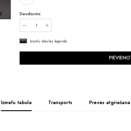
Daudzums:
Izmēru tabulas leģenda
Izmēru tabula
Transports
Preces atgriešana