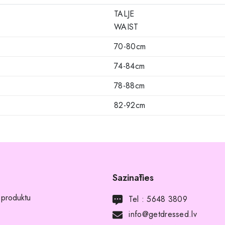
TALJE
WAIST
70-80cm
74-84cm
78-88cm
82-92cm
Sazināties
 produktu
Tel :
5648 3809
info@getdressed.lv