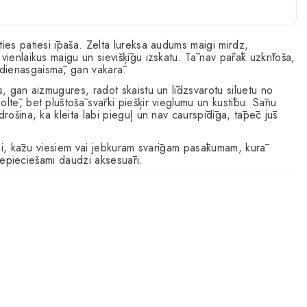
sties patiesi īpaša. Zelta lureksa audums maigi mirdz,
vienlaikus maigu un sievišķīgu izskatu. Tā nav pārāk uzkrītoša,
 dienasgaismā, gan vakarā.
s, gan aizmugures, radot skaistu un līdzsvarotu siluetu no
oltē, bet plūstošā svārki piešķir vieglumu un kustību. Sānu
drošina, ka kleita labi pieguļ un nav caurspīdīga, tāpēc jūs
ītei, kāzu viesiem vai jebkuram svarīgam pasākumam, kurā
av nepieciešami daudzi aksesuāri.