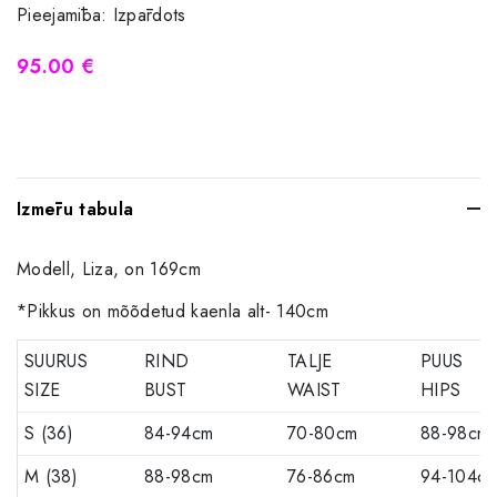
Pieejamība:
Izpārdots
95.00 €
Izmēru tabula
Modell, Liza, on 169cm
*Pikkus on mõõdetud kaenla alt- 140cm
SUURUS
RIND
TALJE
PUUS
SIZE
BUST
WAIST
HIPS
S (36)
84-94cm
70-80cm
88-98cm
M (38)
88-98cm
76-86cm
94-104c