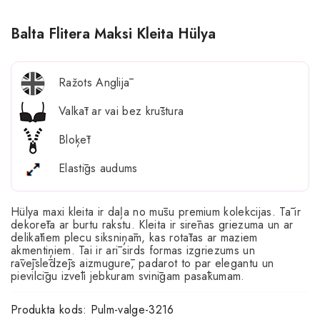
Balta Flitera Maksi Kleita Hülya
Ražots Anglijā
Valkāt ar vai bez krūštura
Bloķēt
Elastīgs audums
Hülya maxi kleita ir daļa no mūsu premium kolekcijas. Tā ir
dekorēta ar burtu rakstu. Kleita ir sirēnas griezuma un ar
delikātiem plecu siksniņām, kas rotātas ar maziem
akmentiņiem. Tai ir arī sirds formas izgriezums un
rāvējslēdzējs aizmugurē, padarot to par elegantu un
pievilcīgu izvēli jebkuram svinīgam pasākumam.
Produkta kods:
Pulm-valge-3216