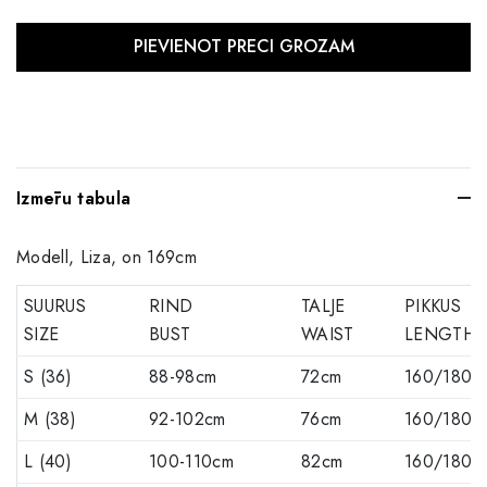
Izmēru tabula
Modell, Liza, on 169cm
SUURUS
RIND
TALJE
PIKKUS
SIZE
BUST
WAIST
LENGTH
S (36)
88-98cm
72cm
160/180c
M (38)
92-102cm
76cm
160/180c
L (40)
100-110cm
82cm
160/180c