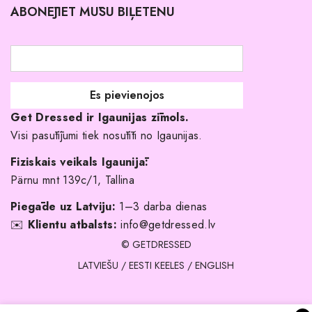
ABONĒJIET MŪSU BIĻETENU
Atgriešanas politika
Līgavas družiņu kleitas
Veikali
Par mani
Get Dressed ir Igaunijas zīmols.
Kāpēc izvēlēties mūs?
Visi pasūtījumi tiek nosūtīti no Igaunijas.
Fiziskais veikals Igaunijā:
Pärnu mnt 139c/1, Tallina
Piegāde uz Latviju:
1–3 darba dienas
✉️
Klientu atbalsts:
info@getdressed.lv
© GETDRESSED
LATVIEŠU
/
EESTI KEELES
/
ENGLISH