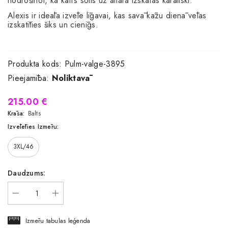
nodrošinot, ka katrs solis uz altāra izskatās karaliski.
Alexis ir ideāla izvēle līgavai, kas savā kāzu dienā vēlas
izskatīties šiks un cienīgs.
Produkta kods:
Pulm-valge-3895
Pieejamība:
Noliktavā
215.00 €
Krāsa:
Balts
Izvēlēties Izmēru:
3XL/46
Daudzums:
Izmēru tabulas leģenda