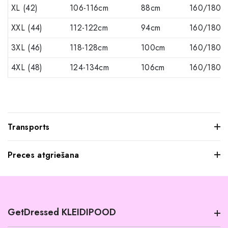
XL (42)
106-116cm
88cm
160/180c
XXL (44)
112-122cm
94cm
160/180c
3XL (46)
118-128cm
100cm
160/180c
4XL (48)
124-134cm
106cm
160/180c
Transports
Preces atgriešana
Mēs saprotam, ka dažkārt pasūtītie apģērbi var jūs neatstāt
iespaidu, kad tos pielaikojat. Neuztraucieties, jūs varat
atgriezt mums visus produktus, kurus nevēlaties paturēt.
GetDressed KLEIDIPOOD
Tomēr mēs lūdzam jūs ievērot šādus nosacījumus: