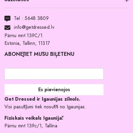
Informācija par produktu
Transports
Tel :
5648 3809
Noma ar pirkuma tiesībām
info@getdressed.lv
Par mums
Pärnu mnt 139C/1
Estonia, Tallinn, 11317
Pirkuma noteikumi un nosacījumi
ABONĒJIET MŪSU BIĻETENU
Atgriešanas politika
Līgavas družiņu kleitas
Veikali
Par mani
Get Dressed ir Igaunijas zīmols.
Kāpēc izvēlēties mūs?
Visi pasūtījumi tiek nosūtīti no Igaunijas.
Fiziskais veikals Igaunijā:
Pärnu mnt 139c/1, Tallina