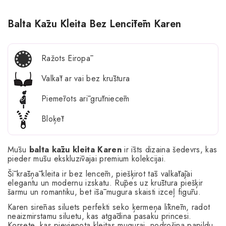
Balta Kāzu Kleita Bez Lencītēm Karen
Ražots Eiropā
Valkāt ar vai bez krūštura
Piemērots arī grūtniecēm
Bloķēt
Mūsu
balta kāzu kleita Karen
ir īsts dizaina šedevrs, kas
pieder mūsu ekskluzīvajai premium kolekcijai.
Šī krāšņā kleita ir bez lencēm, piešķirot tās valkātājai
elegantu un modernu izskatu. Rūpes uz krūštura piešķir
šarmu un romantiku, bet īsā mugura skaisti izceļ figūru.
Karen sirēnas siluets perfekti seko ķermeņa līknēm, radot
neaizmirstamu siluetu, kas atgādina pasaku princesi.
Korsete, kas pievienota kleitas mugurai, nodrošina papildu