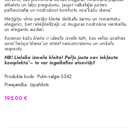
atbalstu un labu piegulumu, ļaujot valkātājai justies
pārliecinātai un nodrošinot komfortu visā kāzu dienā.
Mežģīņu vilnis piešķir kleitai delikātu šarmu un romantisku
eleganci, bet rāvējslēdzējs uz muguras nodrošina vienkāršu
un elegantu aizdari.
Karenas kāzu kleita ir ideāla izvēle tām, kas vēlas izcelties
savā lielajā dienā un atstāt neaizmirstamu un unikālu
iespaidu.
NB! Lielāka izmēra kleita! Pērļu josta nav iekļauta
komplektā – to var iegādāties atsevišķi!
Produkta kods:
Pulm-valge-3342
Pieejamība:
Izpārdots
195.00 €