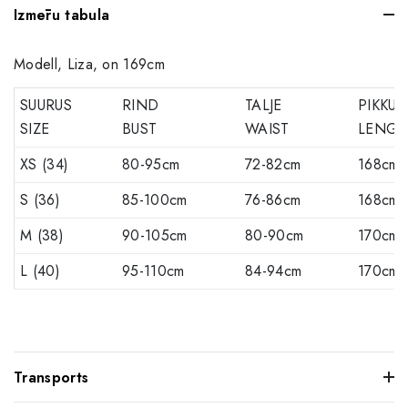
Izmēru tabula
Modell, Liza, on 169cm
SUURUS
RIND
TALJE
PIKKUS
SIZE
BUST
WAIST
LENGT
XS (34)
80-95cm
72-82cm
168cm
S (36)
85-100cm
76-86cm
168cm
M (38)
90-105cm
80-90cm
170cm
L (40)
95-110cm
84-94cm
170cm
Transports