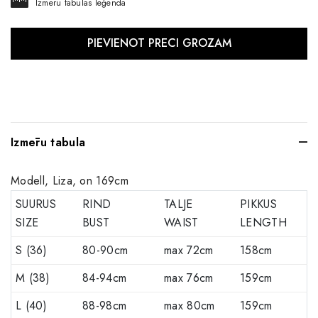
Izmēru tabulas leģenda
Izmēru tabula
Modell, Liza, on 169cm
SUURUS
RIND
TALJE
PIKKUS
SIZE
BUST
WAIST
LENGTH
S (36)
80-90cm
max 72cm
158cm
M (38)
84-94cm
max 76cm
159cm
L (40)
88-98cm
max 80cm
159cm