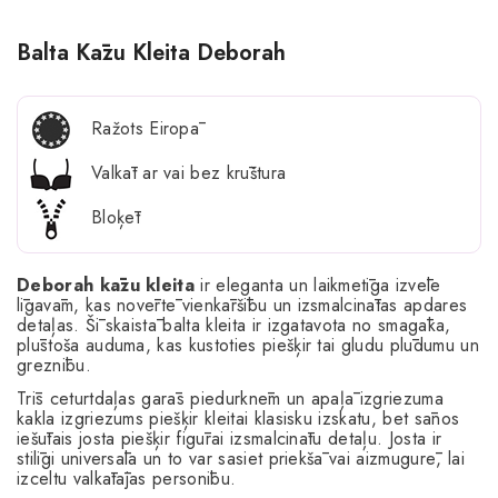
Balta Kāzu Kleita Deborah
Ražots Eiropā
Valkāt ar vai bez krūštura
Bloķēt
Deborah kāzu kleita
ir eleganta un laikmetīga izvēle
līgavām, kas novērtē vienkāršību un izsmalcinātas apdares
detaļas. Šī skaistā balta kleita ir izgatavota no smagāka,
plūstoša auduma, kas kustoties piešķir tai gludu plūdumu un
greznību.
Trīs ceturtdaļas garās piedurknēm un apaļā izgriezuma
kakla izgriezums piešķir kleitai klasisku izskatu, bet sānos
iešūtais josta piešķir figūrai izsmalcinātu detaļu. Josta ir
stilīgi universāla un to var sasiet priekšā vai aizmugurē, lai
izceltu valkātājas personību.