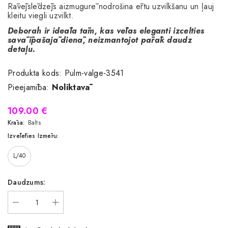
Rāvējslēdzējs aizmugurē nodrošina ērtu uzvilkšanu un ļauj
kleitu viegli uzvilkt.
Deborah ir ideāla tām, kas vēlas eleganti izcelties
savā īpašajā dienā, neizmantojot pārāk daudz
detaļu.
Produkta kods:
Pulm-valge-3541
Pieejamība:
Noliktavā
109.00 €
Krāsa:
Balts
Izvēlēties Izmēru:
L/40
Daudzums: