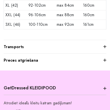
XL (42)
92-102cm
max 84cm
160cm
XXL (44)
96-106cm
max 88cm
160cm
3XL (46)
100-110cm
max 92cm
161cm
Transports
Preces atgriešana
Mēs saprotam, ka dažkārt pasūtītie apģērbi var jūs neatstāt
iespaidu, kad tos pielaikojat. Neuztraucieties, jūs varat
atgriezt mums visus produktus, kurus nevēlaties paturēt.
GetDressed KLEIDIPOOD
Tomēr mēs lūdzam jūs ievērot šādus nosacījumus:
Preces ir jāatgriež 14 dienu laikā pēc piegādes.
Atrodiet ideālu kleitu katram gadījumam!
Produktiem jābūt nelietotiem un nemazgātiem.