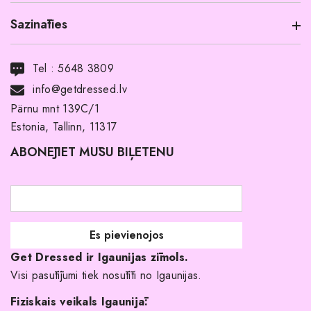
Sazināties
Informācija par produktu
Transports
Tel :
5648 3809
Noma ar pirkuma tiesībām
info@getdressed.lv
Par mums
Pärnu mnt 139C/1
Estonia, Tallinn, 11317
Pirkuma noteikumi un nosacījumi
ABONĒJIET MŪSU BIĻETENU
Atgriešanas politika
Līgavas družiņu kleitas
Veikali
Par mani
Get Dressed ir Igaunijas zīmols.
Kāpēc izvēlēties mūs?
Visi pasūtījumi tiek nosūtīti no Igaunijas.
Fiziskais veikals Igaunijā: