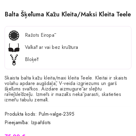
Balta Šķēluma Kāzu Kleita/maksi Kleita Teele
Ražots Eiropā
Valkāt ar vai bez krūštura
Bloķēt
Skaista balta kāzu kleita/maxi kleita Teele. Kleitai ir skaists
volānu apdare augšdaļā, V-veida izgriezums un garš
šķēlums svārkos. Aizdare aizmugurē ar slēptu
rāvējslēdzēju. Izmērs ir mazāks nekā parasti, skatieties
izmēru tabulu zemāk.
Produkta kods:
Pulm-valge-2395
Pieejamība:
Izpārdots