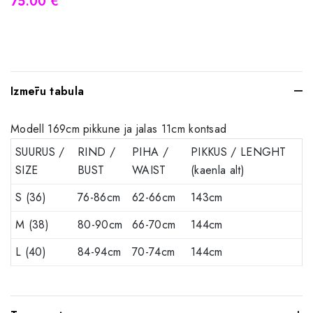
75.00 €
Izmēru tabula
Modell 169cm pikkune ja jalas 11cm kontsad
SUURUS /
RIND /
PIHA /
PIKKUS / LENGHT
SIZE
BUST
WAIST
(kaenla alt)
S (36)
76-86cm
62-66cm
143cm
M (38)
80-90cm
66-70cm
144cm
L (40)
84-94cm
70-74cm
144cm