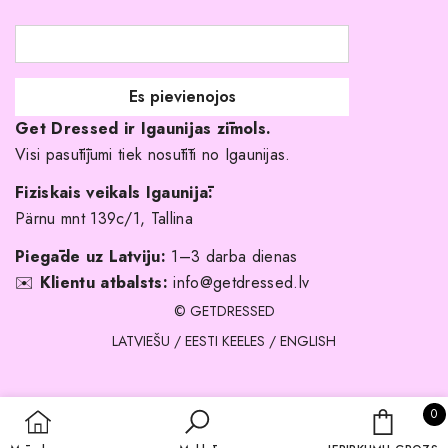
Līgavas družiņu kleitas
Veikali
Par mani
Get Dressed ir Igaunijas zīmols.
Kāpēc izvēlēties mūs?
Visi pasūtījumi tiek nosūtīti no Igaunijas.
Fiziskais veikals Igaunijā:
Pärnu mnt 139c/1, Tallina
Piegāde uz Latviju:
1–3 darba dienas
✉️
Klientu atbalsts:
info@getdressed.lv
© GETDRESSED
LATVIEŠU
/
EESTI KEELES
/
ENGLISH
0 
0
IEPIRKU