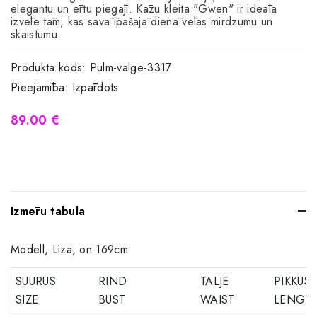
elegantu un ērtu piegāji. Kāzu kleita "Gwen" ir ideāla
izvēle tām, kas savā īpašajā dienā vēlas mirdzumu un
skaistumu.
Produkta kods:
Pulm-valge-3317
Pieejamība:
Izpārdots
89.00 €
Izmēru tabula
Modell, Liza, on 169cm
SUURUS
RIND
TALJE
PIKKUS
SIZE
BUST
WAIST
LENGT