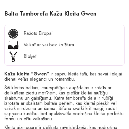
Balta Tamborēta Kāzu Kleita Gwen
Ražots Eiropā
Valkāt ar vai bez krūštura
Bloķēt
Kāzu kleita "Gwen"
ir sapņu kleita tām, kas savai lielajai
dienai vēlas eleganci un romantiku.
Šīs kleitas baltais, caurspīdīgais augšdaļas ir rotāts ar
delikātiem ziedu motīviem, kas piešķir kleitai mūžīgu
skaistumu un gaisīgumu. Katra tamborēta daļa ir rūpīgi
izrotāta ar skaistām baltām pērlēm, kas kleitai piešķir vēl
vairāk mirdzuma un šarma. Šifona svārki krīt maigi, radot
sapņainu kustību, bet apakšsvārki nodrošina kleitai perfektu
formu un ērtu valkāšanu.
Kleita aizmugurē ir delikāta rāvējslēdzēja, kas nodrošina