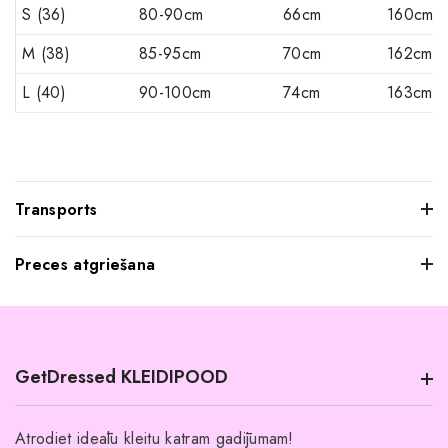
S (36)
80-90cm
66cm
160cm
M (38)
85-95cm
70cm
162cm
L (40)
90-100cm
74cm
163cm
Transports
Preces atgriešana
Mēs saprotam, ka dažkārt pasūtītie apģērbi var jūs neatstāt
iespaidu, kad tos pielaikojat. Neuztraucieties, jūs varat
atgriezt mums visus produktus, kurus nevēlaties paturēt.
GetDressed KLEIDIPOOD
Tomēr mēs lūdzam jūs ievērot šādus nosacījumus:
Preces ir jāatgriež 14 dienu laikā pēc piegādes.
Atrodiet ideālu kleitu katram gadījumam!