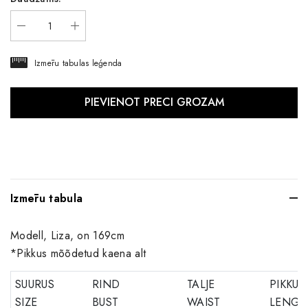
Izmēru tabulas leģenda
Izmēru tabula
Modell, Liza, on 169cm
*Pikkus mõõdetud kaena alt
SUURUS
RIND
TALJE
PIKKUS
SIZE
BUST
WAIST
LENGT