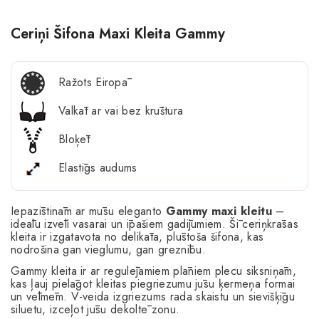
Ceriņi Šifona Maxi Kleita Gammy
Ražots Eiropā
Valkāt ar vai bez krūštura
Bloķēt
Elastīgs audums
Iepazīstinām ar mūsu eleganto
Gammy maxi kleitu
–
ideālu izvēli vasarai un īpašiem gadījumiem. Šī ceriņkrāsas
kleita ir izgatavota no delikāta, plūstoša šifona, kas
nodrošina gan vieglumu, gan greznību.
Gammy kleita ir ar regulējamiem plāniem plecu siksniņām,
kas ļauj pielāgot kleitas piegriezumu jūsu ķermeņa formai
un vēlmēm. V-veida izgriezums rada skaistu un sievišķīgu
siluetu, izceļot jūsu dekoltē zonu.