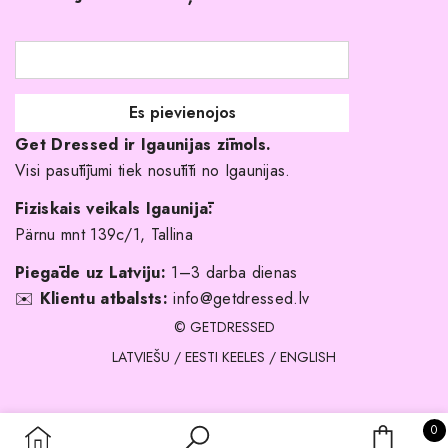
Atgriešanas politika
Līgavas družiņu kleitas
Veikali
Par mani
Get Dressed ir Igaunijas zīmols.
Kāpēc izvēlēties mūs?
Visi pasūtījumi tiek nosūtīti no Igaunijas.
Fiziskais veikals Igaunijā:
Pärnu mnt 139c/1, Tallina
Piegāde uz Latviju:
1–3 darba dienas
✉️
Klientu atbalsts:
info@getdressed.lv
© GETDRESSED
LATVIEŠU
/
EESTI KEELES
/
ENGLISH
0 
0
IEPIRKU