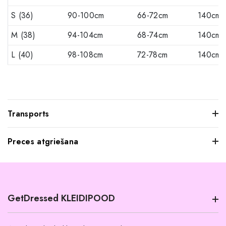
S (36)
90-100cm
66-72cm
140cm
M (38)
94-104cm
68-74cm
140cm
L (40)
98-108cm
72-78cm
140cm
Transports
Preces atgriešana
Mēs saprotam, ka dažkārt pasūtītie apģērbi var jūs neatstāt
iespaidu, kad tos pielaikojat. Neuztraucieties, jūs varat
atgriezt mums visus produktus, kurus nevēlaties paturēt.
GetDressed KLEIDIPOOD
Tomēr mēs lūdzam jūs ievērot šādus nosacījumus:
Preces ir jāatgriež 14 dienu laikā pēc piegādes.