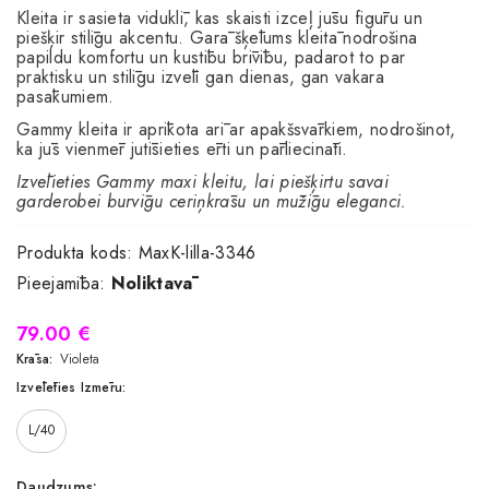
Kleita ir sasieta viduklī, kas skaisti izceļ jūsu figūru un
piešķir stilīgu akcentu. Garā šķēlums kleitā nodrošina
papildu komfortu un kustību brīvību, padarot to par
praktisku un stilīgu izvēli gan dienas, gan vakara
pasākumiem.
Gammy kleita ir aprīkota arī ar apakšsvārkiem, nodrošinot,
ka jūs vienmēr jutīsieties ērti un pārliecināti.
Izvēlieties Gammy maxi kleitu, lai piešķirtu savai
garderobei burvīgu ceriņkrāsu un mūžīgu eleganci.
Produkta kods:
MaxK-lilla-3346
Pieejamība:
Noliktavā
79.00 €
Krāsa:
Violeta
Izvēlēties Izmēru:
L/40
Daudzums: