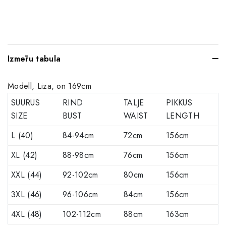
Izmēru tabula
Modell, Liza, on 169cm
SUURUS
RIND
TALJE
PIKKUS
SIZE
BUST
WAIST
LENGTH
L (40)
84-94cm
72cm
156cm
XL (42)
88-98cm
76cm
156cm
XXL (44)
92-102cm
80cm
156cm
3XL (46)
96-106cm
84cm
156cm
4XL (48)
102-112cm
88cm
163cm