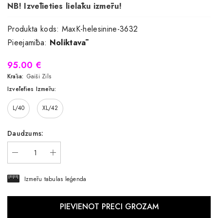
NB! Izvēlieties lielāku izmēru!
Produkta kods:
MaxK-helesinine-3632
Pieejamība:
Noliktavā
95.00 €
Krāsa:
Gaiši Zils
Izvēlēties Izmēru:
L/40
XL/42
Daudzums:
Izmēru tabulas leģenda