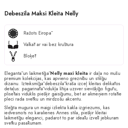
Debeszila Maksi Kleita Nelly
Ražots Eiropā
Valkāt ar vai bez krūštura
Bloķēt
Elegantā un laikmetīgā
Nelly maxi kleita
ir daļa no mūsu
premium kolekcijas, kas apvieno greznību un stilīgu
dizainu. Izteiksmīgā debeszilā krāsa izceļ kleitas delikātos
detaļus: pagarinātā vidukļa līnija uzsver sievišķīgo figūru,
plisētais viduklis piešķir gaisīgumu, bet ar akmeņiem rotātie
pleci rada svētku un mirdzošu akcentu.
Slēgta mugura un maigi izliekta kakla izgriezums, kas
iedvesmots no karalienes Annes stila, piešķir kleitai
laikmetīgu eleganci, padarot to par ideālu izvēli jebkuram
svētku pasākumam.