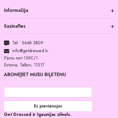
Informācija
Sazināties
Informācija par produktu
Transports
Tel :
5648 3809
Noma ar pirkuma tiesībām
info@getdressed.lv
Par mums
Pärnu mnt 139C/1
Estonia, Tallinn, 11317
Pirkuma noteikumi un nosacījumi
ABONĒJIET MŪSU BIĻETENU
Atgriešanas politika
Līgavas družiņu kleitas
Veikali
Par mani
Get Dressed ir Igaunijas zīmols.
Kāpēc izvēlēties mūs?