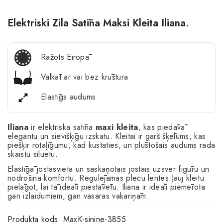
Elektriski Zila Satīna Maksi Kleita Iliana.
Ražots Eiropā
Valkāt ar vai bez krūštura
Elastīgs audums
Iliana
ir elektriska satīna
maxi kleita
, kas piedāvā
elegantu un sievišķīgu izskatu. Kleitai ir garš šķēlums, kas
piešķir rotaļīgumu, kad kustaties, un plūstošais audums rada
skaistu siluetu.
Elastīgā jostasvieta un saskaņotais jostais uzsver figūru un
nodrošina komfortu. Regulējamas plecu lentes ļauj kleitu
pielāgot, lai tā ideāli piestāvētu. Iliana ir ideāli piemērota
gan izlaidumiem, gan vasaras vakariņām.
Produkta kods:
MaxK-sinine-3855