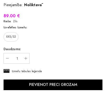
Pieejamība:
Noliktavā
89.00 €
Krāsa:
Zils
Izvēlēties Izmēru:
XXS/32
Daudzums:
Izmēru tabulas leģenda