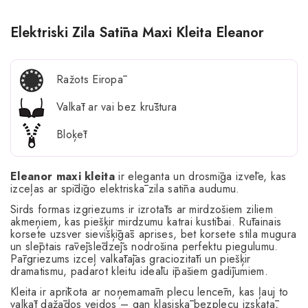
Elektriski Zila Satīna Maxi Kleita Eleanor
Ražots Eiropā
Valkāt ar vai bez krūštura
Bloķēt
Eleanor maxi kleita
ir eleganta un drosmīga izvēle, kas
izceļas ar spīdīgo elektriskā zila satīna audumu.
Sirds formas izgriezums ir izrotāts ar mirdzošiem ziliem
akmeņiem, kas piešķir mirdzumu katrai kustībai. Rūtainais
korsete uzsver sievišķīgās aprises, bet korsete stila mugura
un slēptais rāvējslēdzējs nodrošina perfektu piegulumu.
Pārgriezums izceļ valkātājas graciozitāti un piešķir
dramatismu, padarot kleitu ideālu īpašiem gadījumiem.
Kleita ir aprīkota ar noņemamām plecu lencēm, kas ļauj to
valkāt dažādos veidos – gan klasiskā bezplecu izskatā,