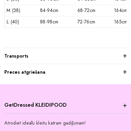
M (38)
84-94cm
68-72cm
164cm
L (40)
88-98cm
72-76cm
165cm
Transports
Preces atgriešana
Mēs saprotam, ka dažkārt pasūtītie apģērbi var jūs neatstāt
iespaidu, kad tos pielaikojat. Neuztraucieties, jūs varat
atgriezt mums visus produktus, kurus nevēlaties paturēt.
GetDressed KLEIDIPOOD
Tomēr mēs lūdzam jūs ievērot šādus nosacījumus:
Preces ir jāatgriež 14 dienu laikā pēc piegādes.
Atrodiet ideālu kleitu katram gadījumam!
Produktiem jābūt nelietotiem un nemazgātiem.