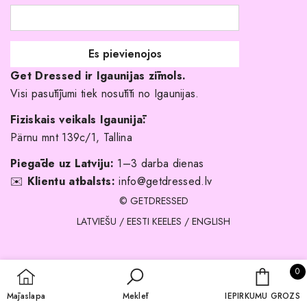
Līgavas družiņu kleitas
Veikali
Par mani
Get Dressed ir Igaunijas zīmols.
Kāpēc izvēlēties mūs?
Visi pasūtījumi tiek nosūtīti no Igaunijas.
Fiziskais veikals Igaunijā:
Pärnu mnt 139c/1, Tallina
Piegāde uz Latviju:
1–3 darba dienas
✉️
Klientu atbalsts:
info@getdressed.lv
© GETDRESSED
LATVIEŠU
/
EESTI KEELES
/
ENGLISH
0 
0
IEPIRKU
Mājaslapa
Meklēt
IEPIRKUMU GROZS