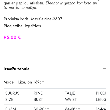
gan ar papildu atbalstu.
Eleanor ir grezna komforta un
šarma kombinācija.
Produkta kods:
MaxK-sinine-3607
Pieejamība:
Izpārdots
95.00 €
Izmēru tabula
Modell, Liza, on 169cm
SUURUS
RIND
TALJE
PIKKUS
SIZE
BUST
WAIST
LENGT
S (36)
80-90cm
64-68cm
164cm